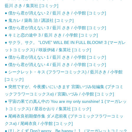
藍川 さき / 集英社 [コミック]
● 僕から君が消えない 2 / 藍川 さき / 小学館 [コミック]
● 鬼カレ / 築島 治 / 講談社 [コミック]
● 僕から君が消えない 3 / 藍川 さき / 小学館 [コミック]
● キミと恋の途中 3 / 藍川 さき / 小学館 [コミック]
● サクラ、サク。 ”LOVE” WILL BE IN FULL BLOOM! 3 (マーガレ
ットコミックス) / 咲坂伊緒 / 集英社 [コミック]
● 僕から君が消えない 1 / 藍川 さき / 小学館 [コミック]
● 僕から君が消えない 4 / 藍川 さき / 小学館 [コミック]
● シークレット・キス (フラワーコミックス) / 藍川さき / 小学館
[コミック]
● 突然ですが、今夜攫いにいきます 宮園いづみ短編集 (プチコミ
ックフラワーコミックスα) / 宮園いづみ / 小学館 [コミック]
● 宇宙の果ての真ん中の You are my only sunshine! 1 (マーガレッ
トコミックス) / 星谷かおり / 集英社 [コミック]
● 尾崎衣良初期傑作集 ダメ恋前夜 (プチコミックフラワーコミッ
クスα) / 尾崎衣良 / 小学館 [コミック]
● ほしとくず Don’t worry、Be happy！ 1 （マーガレットコミック