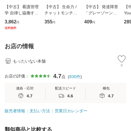
【中古】 看護管理
【中古】 生命力 /
【中古】 発達障害
【中
学 自律し協働する
チャットモンチー /
「グレーゾーン」
You
専門職の看護マネ
キューンレコード
その正しい理解と
のがか
3,862
355
409
28
円
円
円
ジメントスキル 改
[CD]【メール便送
克服法 (SB新書 57
【
送料無料
訂第3版 (看護学テ
料無料】
2) / 岡田尊司 / Ｓ
料
キストNiCE) / 手島
Ｂクリエイティブ
恵 藤本幸三 / 南江
[新書]【メール便送
お店の情報
堂 [単行
料無料】
もったいない本舗
0
4.7
お店の評価：
点
(
830
件
)
連絡・応対
配送スピード
梱包
4.7
4.6
4.7
販売者情報
支払い方法
営業日カレンダー
類似商品と比較する