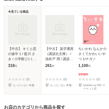
今見ている商品
【中古】 キミと恋
【中古】 架空通貨
ちいかわ なんか小
の途中 1 / 藍川 さ
（講談社文庫） /
さくてかわいいや
き / 小学館 [コミッ
池井戸 潤 / 講談社
つ 1/ナガノ
ク]【メール便送料
[文庫]【メール便送
318
261
1,100
円
円
円
無料】
料無料】
送料無料
(0)
(0)
(0)
もったいない本舗
もったいない本舗
bookfan au PAY マ
ーケット店
お店のカテゴリから商品を探す