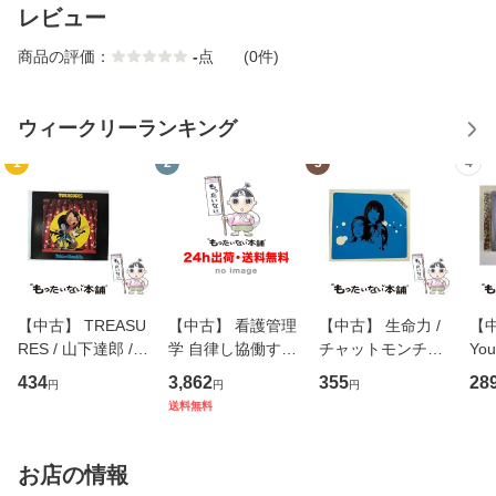
レビュー
商品の評価：
-
点
(0件)
ウィークリーランキング
1
2
3
4
【中古】 TREASU
【中古】 看護管理
【中古】 生命力 /
【中
RES / 山下達郎 /
学 自律し協働する
チャットモンチー /
You
イーストウエス
専門職の看護マネ
キューンレコード
のがか
434
3,862
355
28
円
円
円
ト・ジャパン [CD]
ジメントスキル 改
[CD]【メール便送
【
送料無料
【メール便送料無
訂第3版 (看護学テ
料無料】
料
料】
キストNiCE) / 手島
恵 藤本幸三 / 南江
お店の情報
堂 [単行