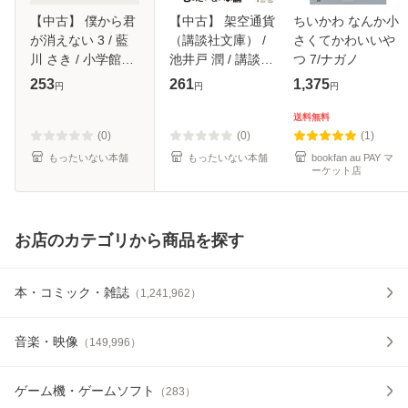
【中古】 僕から君
【中古】 架空通貨
ちいかわ なんか小
が消えない 3 / 藍
（講談社文庫） /
さくてかわいいや
川 さき / 小学館
池井戸 潤 / 講談社
つ 7/ナガノ
[コミック]【メール
[文庫]【メール便送
253
261
1,375
円
円
円
便送料無料】
料無料】
送料無料
(0)
(0)
(1)
もったいない本舗
もったいない本舗
bookfan au PAY マ
ーケット店
お店のカテゴリから商品を探す
本・コミック・雑誌
（
1,241,962
）
音楽・映像
（
149,996
）
ゲーム機・ゲームソフト
（
283
）