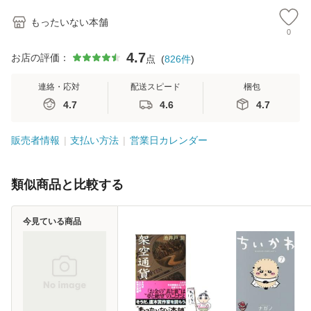
もったいない本舗
0
4.7
お店の評価：
点
(
826
件
)
連絡・応対
配送スピード
梱包
4.7
4.6
4.7
販売者情報
支払い方法
営業日カレンダー
類似商品と比較する
今見ている商品