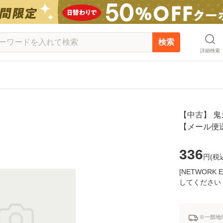
検索
詳細検索
【中古】 鬼カ
【メール便
336
円(
税
[NETWOR
してください
※一部地