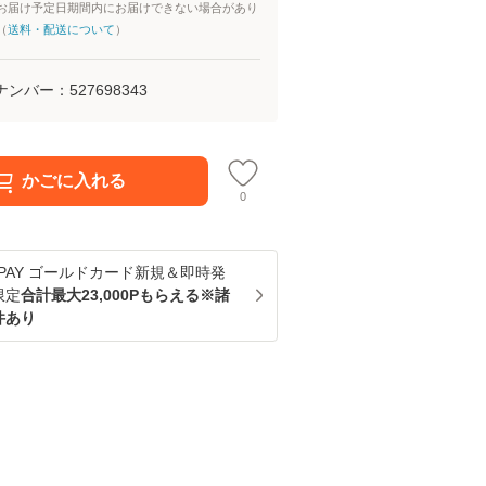
お届け予定日期間内にお届けできない場合があり
（
送料・配送について
）
ナンバー：
527698343
かごに入れる
0
u PAY ゴールドカード新規＆即時発
限定
合計最大23,000Pもらえる※諸
件あり