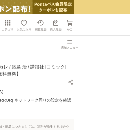
カテゴリ
お気に入り
閲覧履歴
購入履歴
かご
店舗メニュー
レ / 築島 治 / 講談社 [コミック]
送料無料】
込
)
K ERROR] ネットワーク周りの設定を確認
域・離島につきましては、送料が発生する場合や