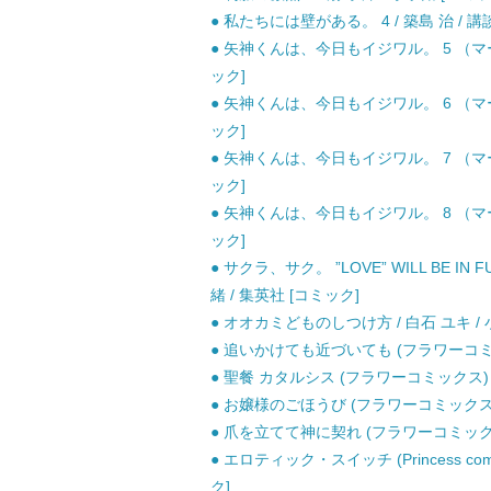
● 私たちには壁がある。 4 / 築島 治 / 講
● 矢神くんは、今日もイジワル。 5 （マー
ック]
● 矢神くんは、今日もイジワル。 6 （マー
ック]
● 矢神くんは、今日もイジワル。 7 （マー
ック]
● 矢神くんは、今日もイジワル。 8 （マー
ック]
● サクラ、サク。 ”LOVE” WILL BE IN
緒 / 集英社 [コミック]
● オオカミどものしつけ方 / 白石 ユキ / 
● 追いかけても近づいても (フラワーコミック
● 聖餐 カタルシス (フラワーコミックス) /
● お嬢様のごほうび (フラワーコミックス) 
● 爪を立てて神に契れ (フラワーコミックス
● エロティック・スイッチ (Princess comics
ク]