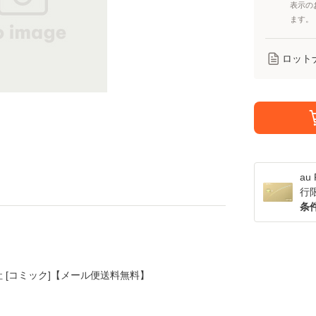
表示の
ます。
ロット
a
行
条
講談社 [コミック]【メール便送料無料】