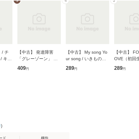
3
4
5
/ チ
【中古】 発達障害
【中古】 My song Yo
【中古】 FOR
/ キュ
「グレーゾーン」 そ
ur song / いきものが
OVE（初回
D]
の正しい理解と克服法
かり / [CD]【メール便
盤） / 清水
409
289
289
円
円
円
無料】
(SB新書 572) / 岡田尊
送料無料】
ミリヤ / [CD]【メール
司 / ＳＢクリエイティ
便送料無料
ブ [新書]【メール便送
料無料】
件
)
ード
梱包