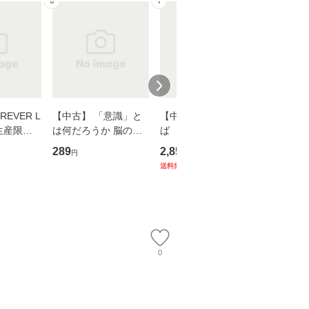
6
7
8
EVER L
【中古】 「意識」と
【中古】 耳をすませ
【中古】
生産限定
は何だろうか 脳の来
ば 〈2枚組〉 [DVD] /
も2時間
翔太×加藤
歴、知覚の錯誤 （講
ブエナ・ビスタ・ホー
めるよう
289
2,852
253
円
円
円
談社現代新書） / 下条
ム・エンターテイメン
計超入門！
送料無料
】
信輔 / 講談社 [新書]
ト [DVD]【メール便送
隆 / 高
【メール便送料無料】
料無料】
（ソフト
【メール
0