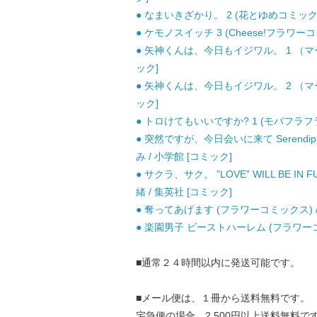
● なまいきざかり。 2 (花とゆめコミックス)
● ケモノスイッチ 3 (Cheese!フラワーコ
● 矢神くんは、今日もイジワル。 1 （マー
ック]
● 矢神くんは、今日もイジワル。 2 （マー
ック]
● トロけてもいいですか? 1 (モバフラフラ
● 突然ですが、今日会いに来て Serendi
み / 小学館 [コミック]
● サクラ、サク。 ”LOVE” WILL BE IN
緒 / 集英社 [コミック]
● 奪ってあげます (フラワーコミックス) /
● 楽園男子 ビーストハーレム (フラワーコミ
■通常２４時間以内に発送可能です。
■メール便は、１冊から送料無料です。
宅急便の場合、2,500円以上送料無料で