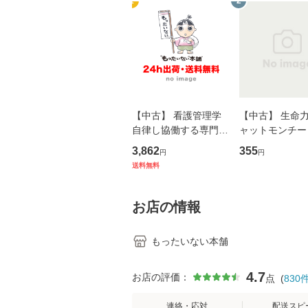
1
2
【中古】 看護管理学
【中古】 生命力 
自律し協働する専門職
ャットモンチー 
の看護マネジメントス
ーンレコード [C
3,862
355
円
円
キル 改訂第3版 (看護
【メール便送料
送料無料
学テキストNiCE) / 手
島恵 藤本幸三 / 南江
堂 [単行
お店の情報
もったいない本舗
4.7
お店の評価：
点
(
830
連絡・応対
配送スピ