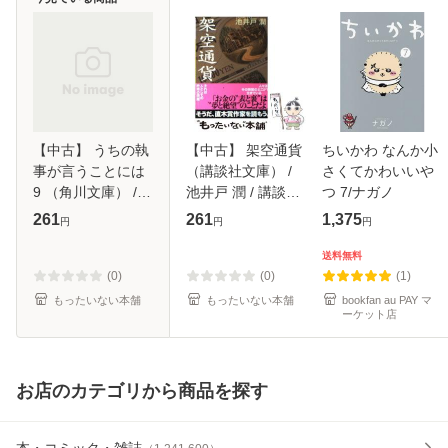
【中古】 うちの執
【中古】 架空通貨
ちいかわ なんか小
事が言うことには
（講談社文庫） /
さくてかわいいや
9 （角川文庫） /
池井戸 潤 / 講談社
つ 7/ナガノ
高里 椎奈 /
[文庫]【メール便送
261
261
1,375
円
円
円
KADOKAWA [文庫]
料無料】
【メール便送料無
送料無料
料】
(0)
(0)
(1)
もったいない本舗
もったいない本舗
bookfan au PAY マ
ーケット店
お店のカテゴリから商品を探す
本・コミック・雑誌