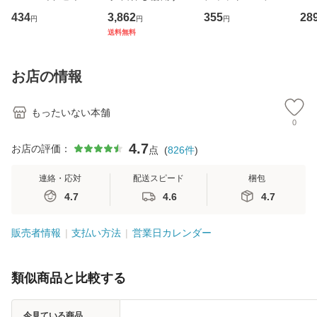
イーストウエス
専門職の看護マネ
キューンレコード
のがか
434
3,862
355
28
円
円
円
ト・ジャパン [CD]
ジメントスキル 改
[CD]【メール便送
【
送料無料
【メール便送料無
訂第3版 (看護学テ
料無料】
料
料】
キストNiCE) / 手島
恵 藤本幸三 / 南江
お店の情報
堂 [単行
もったいない本舗
0
4.7
お店の評価：
点
(
826
件
)
連絡・応対
配送スピード
梱包
4.7
4.6
4.7
販売者情報
支払い方法
営業日カレンダー
類似商品と比較する
今見ている商品