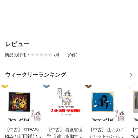
レビュー
商品の評価：
-
点
(0件)
ウィークリーランキング
1
2
3
4
【中古】 TREASU
【中古】 看護管理
【中古】 生命力 /
【中
RES / 山下達郎 /
学 自律し協働する
チャットモンチー /
You