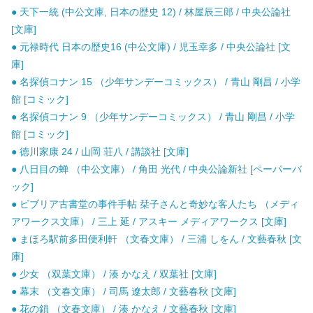
● 天下一統 (中公文庫, 日本の歴史 12) / 林屋辰三郎 / 中央公論社
[文庫]
● 元禄時代 日本の歴史16 (中公文庫) / 児玉幸多 / 中央公論社 [文
庫]
● 名探偵コナン 15 （少年サンデーコミックス） / 青山 剛昌 / 小学
館 [コミック]
● 名探偵コナン 9 （少年サンデーコミックス） / 青山 剛昌 / 小学
館 [コミック]
● 徳川家康 24 / 山岡 荘八 / 講談社 [文庫]
● 八日目の蝉 （中公文庫） / 角田 光代 / 中央公論新社 [ペーパーバ
ック]
● ビブリア古書堂の事件手帖 栞子さんと奇妙な客人たち （メディ
アワークス文庫） / 三上 延 / アスキー メディアワークス [文庫]
● まほろ駅前多田便利軒 （文春文庫） / 三浦 しをん / 文藝春秋 [文
庫]
● 少女 （双葉文庫） / 湊 かなえ / 双葉社 [文庫]
● 幕末 （文春文庫） / 司馬 遼太郎 / 文藝春秋 [文庫]
● 花の鎖 （文春文庫） / 湊 かなえ / 文藝春秋 [文庫]