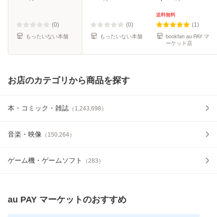
庫]【メール便送料
料無料】
無料】
送料無料
(0)
(0)
(1)
もったいない本舗
もったいない本舗
bookfan au PAY マ
ーケット店
お店のカテゴリから商品を探す
本・コミック・雑誌
（
1,243,698
）
音楽・映像
（
150,264
）
ゲーム機・ゲームソフト
（
283
）
au PAY マーケット
のおすすめ