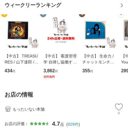
ウィークリーランキング
1
2
3
4
【中古】 TREASU
【中古】 看護管理
【中古】 生命力 /
【中
RES / 山下達郎 /
学 自律し協働する
チャットモンチー /
You
イーストウエス
専門職の看護マネ
キューンレコード
のがか
434
3,862
355
28
円
円
円
ト・ジャパン [CD]
ジメントスキル 改
[CD]【メール便送
【
送料無料
【メール便送料無
訂第3版 (看護学テ
料無料】
料
料】
キストNiCE) / 手島
恵 藤本幸三 / 南江
お店の情報
堂 [単行
もったいない本舗
0
4.7
お店の評価：
点
(
829
件
)