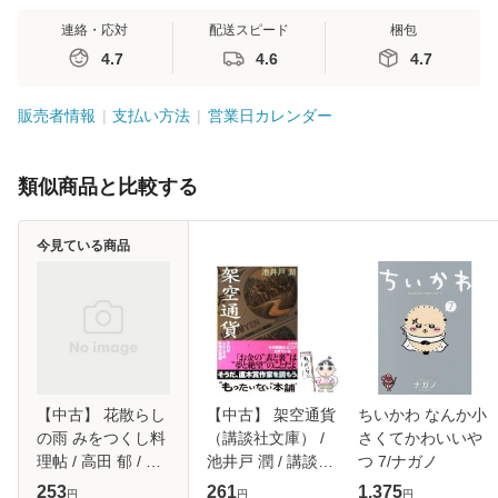
連絡・応対
配送スピード
梱包
4.7
4.6
4.7
販売者情報
支払い方法
営業日カレンダー
類似商品と比較する
今見ている商品
【中古】 花散らし
【中古】 架空通貨
ちいかわ なんか小
の雨 みをつくし料
（講談社文庫） /
さくてかわいいや
理帖 / 高田 郁 / 角
池井戸 潤 / 講談社
つ 7/ナガノ
川春樹事務所 [文
[文庫]【メール便送
253
261
1,375
円
円
円