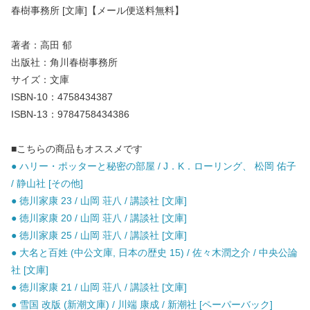
春樹事務所 [文庫]【メール便送料無料】
著者：高田 郁
出版社：角川春樹事務所
サイズ：文庫
ISBN-10：4758434387
ISBN-13：9784758434386
■こちらの商品もオススメです
● ハリー・ポッターと秘密の部屋 / J．K．ローリング、 松岡 佑子
/ 静山社 [その他]
● 徳川家康 23 / 山岡 荘八 / 講談社 [文庫]
● 徳川家康 20 / 山岡 荘八 / 講談社 [文庫]
● 徳川家康 25 / 山岡 荘八 / 講談社 [文庫]
● 大名と百姓 (中公文庫, 日本の歴史 15) / 佐々木潤之介 / 中央公論
社 [文庫]
● 徳川家康 21 / 山岡 荘八 / 講談社 [文庫]
● 雪国 改版 (新潮文庫) / 川端 康成 / 新潮社 [ペーパーバック]