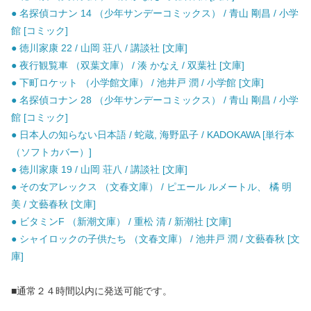
● 名探偵コナン 14 （少年サンデーコミックス） / 青山 剛昌 / 小学
館 [コミック]
● 徳川家康 22 / 山岡 荘八 / 講談社 [文庫]
● 夜行観覧車 （双葉文庫） / 湊 かなえ / 双葉社 [文庫]
● 下町ロケット （小学館文庫） / 池井戸 潤 / 小学館 [文庫]
● 名探偵コナン 28 （少年サンデーコミックス） / 青山 剛昌 / 小学
館 [コミック]
● 日本人の知らない日本語 / 蛇蔵, 海野凪子 / KADOKAWA [単行本
（ソフトカバー）]
● 徳川家康 19 / 山岡 荘八 / 講談社 [文庫]
● その女アレックス （文春文庫） / ピエール ルメートル、 橘 明
美 / 文藝春秋 [文庫]
● ビタミンF （新潮文庫） / 重松 清 / 新潮社 [文庫]
● シャイロックの子供たち （文春文庫） / 池井戸 潤 / 文藝春秋 [文
庫]
■通常２４時間以内に発送可能です。