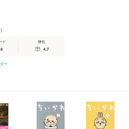
件
)
ード
梱包
.6
4.7
ダー