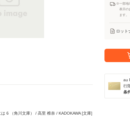
※一部地
表示の
ます。
ロット
a
行
条
（角川文庫） / 高里 椎奈 / KADOKAWA [文庫]