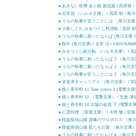
● あきない世傳 金と銀 源流篇 / 高田郁 /
● 出世花 （ハルキ文庫） / 高田 郁 / 角
● うちの執事が言うことには （角川文庫） / 
● 小夜しぐれ みをつくし料理帖 / 高田 郁
● うちの執事に願ったならば (角川文庫 た73-1
● 晩年 (角川文庫) / 太宰 治 / KADOKAWA
● みをつくし献立帖 （ハルキ文庫） / 高田
● うちの執事に願ったならば 3 （角川文庫） /
● うちの執事に願ったならば 2 （角川文庫） /
● うちの執事が言うことには 2 （角川文庫） /
● 木更津キャッツアイ （角川文庫） / 宮藤
● 狼と香辛料 11 Side colors 2 (
● 狼と香辛料 10 （電撃文庫） / 支倉 凍
● 狼と香辛料 16 太陽の金貨 下 (電撃文
● 心霊特捜 （双葉文庫） / 今野 敏 / 双葉
● 怪盗探偵山猫 虚像のウロボロス （角川文庫）
● 怪盗探偵山猫 鼠たちの宴 （角川文庫） / 神
● うちの執事に願ったならば 4 （角川文庫） /