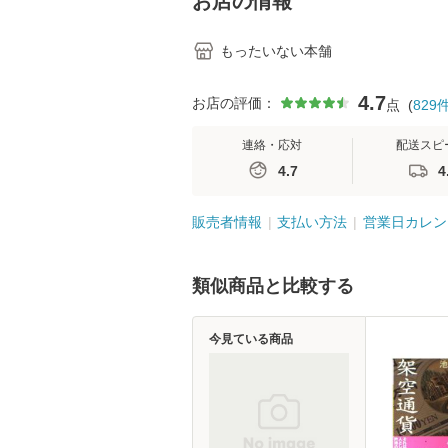
お店の情報
もったいない本舗
4.7
お店の評価：
点
(
829
連絡・応対
配送スピ
4.7
4
販売者情報
支払い方法
営業日カレン
類似商品と比較する
今見ている商品