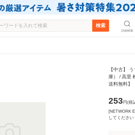
検索
詳細検索
【中古】 う
庫） / 高里 
送料無料】
253
円(
税
[NETWOR
してください