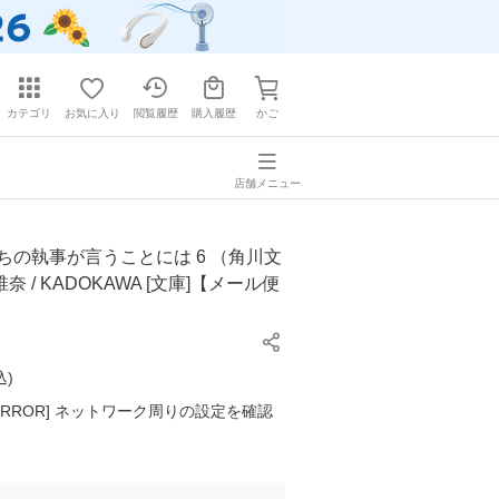
カテゴリ
お気に入り
閲覧履歴
購入履歴
かご
店舗メニュー
ちの執事が言うことには 6 （角川文
椎奈 / KADOKAWA [文庫]【メール便
込
)
K ERROR] ネットワーク周りの設定を確認