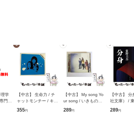
3
4
5
管理学
【中古】 生命力 / チ
【中古】 My song Yo
【中古】 分
専門職
ャットモンチー / キュ
ur song / いきものが
社文庫） / 東
ントス
ーンレコード [CD]
かり / [CD]【メール便
集英社 [文
355
289
289
円
円
円
(看護
【メール便送料無料】
送料無料】
便送料無料
 / 手
 南江