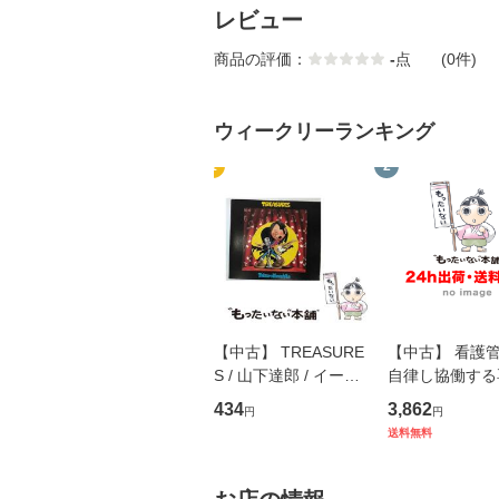
レビュー
商品の評価：
-
点
(0件)
ウィークリーランキング
1
2
【中古】 TREASURE
【中古】 看護
S / 山下達郎 / イース
自律し協働する
トウエスト・ジャパン
の看護マネジメ
434
3,862
円
円
[CD]【メール便送料無
キル 改訂第3版 
送料無料
料】
学テキストNiCE)
島恵 藤本幸三 /
堂 [単行