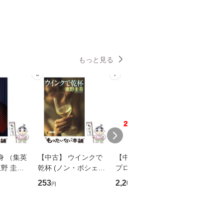
もっと見る
6
7
8
身 （集英
【中古】 ウインクで
【中古】 野ブタ。を
【中古】 
野 圭吾 /
乾杯 (ノン・ポシェッ
プロデュース [DVD-B
島みゆき / [CD]【
庫]【メール
ト) / 東野圭吾 / 祥伝
OX] / バップ [DVD]
ル便送料
253
2,266
2,150
円
円
円
】
社 [文庫]【メール便送
【メール便送料無料】
料無料】