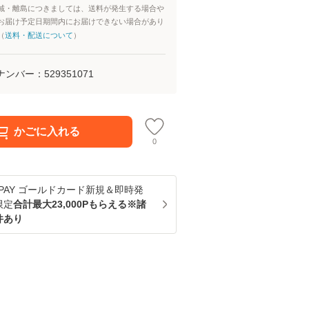
域・離島につきましては、送料が発生する場合や
お届け予定日期間内にお届けできない場合があり
（
送料・配送について
）
ナンバー：
529351071
かごに入れる
0
u PAY ゴールドカード新規＆即時発
限定
合計最大23,000Pもらえる※諸
件あり