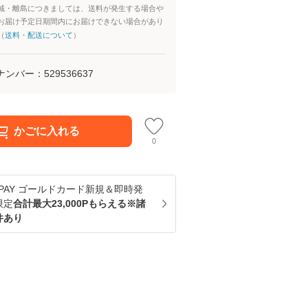
域・離島につきましては、送料が発生する場合や
お届け予定日期間内にお届けできない場合があり
（
送料・配送について
）
ナンバー：
529536637
かごに入れる
0
u PAY ゴールドカード新規＆即時発
限定
合計最大23,000Pもらえる※諸
件あり