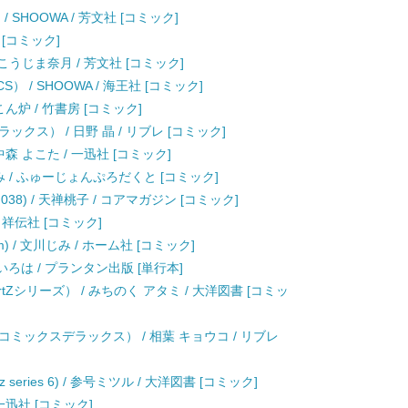
 / SHOOWA / 芳文社 [コミック]
 [コミック]
こうじま奈月 / 芳文社 [コミック]
） / SHOOWA / 海王社 [コミック]
ん炉 / 竹書房 [コミック]
クス） / 日野 晶 / リブレ [コミック]
 よこた / 一迅社 [コミック]
 / ふゅーじょんぷろだくと [コミック]
o.038) / 天禅桃子 / コアマガジン [コミック]
 祥伝社 [コミック]
om) / 文川じみ / ホーム社 [コミック]
玖 いろは / プランタン出版 [単行本]
 HertZシリーズ） / みちのく アタミ / 大洋図書 [コミッ
ミックスデラックス） / 相葉 キョウコ / リブレ
tz series 6) / 参号ミツル / 大洋図書 [コミック]
一迅社 [コミック]