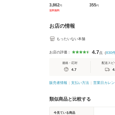
の看護マネジメントス
ーンレコード [C
3,862
355
円
円
キル 改訂第3版 (看護
【メール便送料
送料無料
学テキストNiCE) / 手
島恵 藤本幸三 / 南江
堂 [単行
お店の情報
もったいない本舗
4.7
お店の評価：
点
(
830
連絡・応対
配送スピ
4.7
4
販売者情報
支払い方法
営業日カレン
類似商品と比較する
今見ている商品