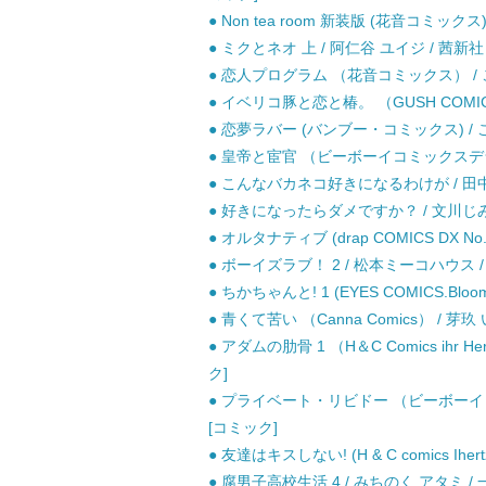
● Non tea room 新装版 (花音コミックス)
● ミクとネオ 上 / 阿仁谷 ユイジ / 茜新社
● 恋人プログラム （花音コミックス） / 
● イベリコ豚と恋と椿。 （GUSH COMICS
● 恋夢ラバー (バンブー・コミックス) / こ
● 皇帝と宦官 （ビーボーイコミックスデラッ
● こんなバカネコ好きになるわけが / 田中森
● 好きになったらダメですか？ / 文川じみ
● オルタナティブ (drap COMICS DX N
● ボーイズラブ！ 2 / 松本ミーコハウス /
● ちかちゃんと! 1 (EYES COMICS.Blo
● 青くて苦い （Canna Comics） / 芽
● アダムの肋骨 1 （H＆C Comics ihr
ク]
● プライベート・リビドー （ビーボーイコ
[コミック]
● 友達はキスしない! (H & C comics Iher
● 腐男子高校生活 4 / みちのく アタミ / 