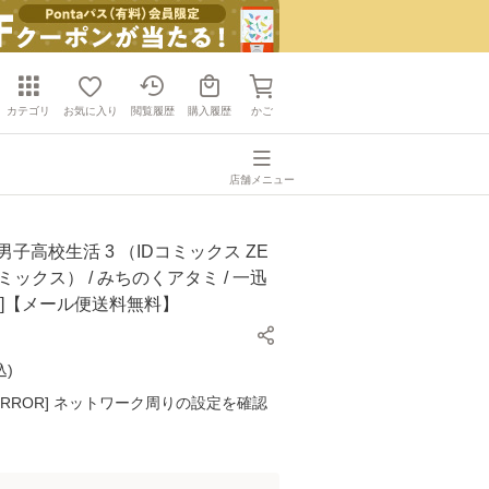
カテゴリ
お気に入り
閲覧履歴
購入履歴
かご
店舗メニュー
男子高校生活 3 （IDコミックス ZE
ミックス） / みちのくアタミ / 一迅
ク]【メール便送料無料】
込
)
K ERROR] ネットワーク周りの設定を確認