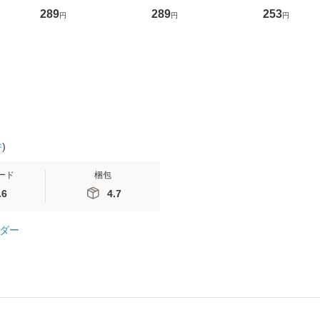
D]
かり / [CD]【メール便
盤） / 清水翔太×加藤
めるようにな
289
289
253
円
円
円
無料】
送料無料】
ミリヤ / [CD]【メール
計超入門！ /
便送料無料】
隆 / 高橋書
（ソフトカバ
【メール便
件
)
ード
梱包
.6
4.7
ダー