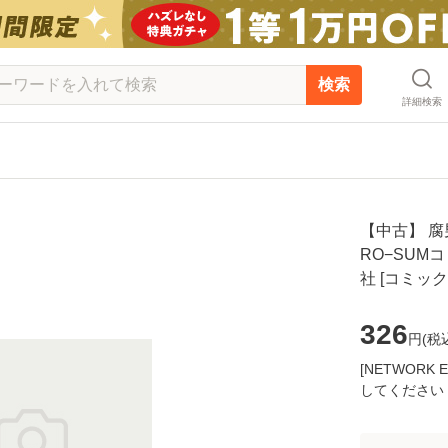
検索
詳細検索
【中古】 腐
RO−SUMコ
社 [コミッ
326
円(
税
[NETWOR
してください