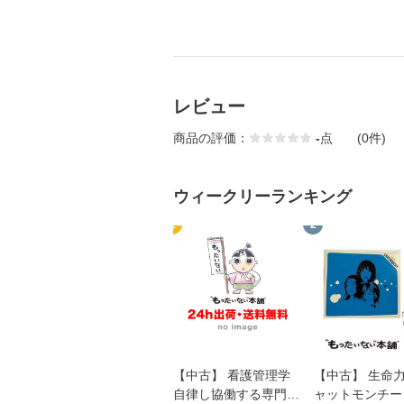
レビュー
商品の評価：
-
点
(0件)
ウィークリーランキング
1
2
【中古】 看護管理学
【中古】 生命力 
自律し協働する専門職
ャットモンチー 