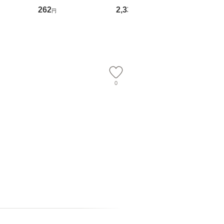
る！ 会
文藝春秋 [文庫]【メー
OX] / バップ [DVD]
ル便送料
262
2,335
2,150
円
円
円
 佐伯 良
ル便送料無料】
【メール便送料無料】
店 [単行本
ー）]
送
0