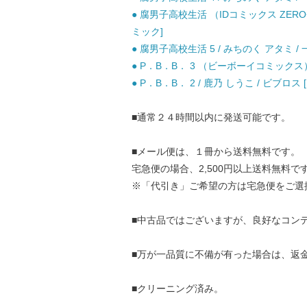
● 腐男子高校生活 （IDコミックス ZERO
ミック]
● 腐男子高校生活 5 / みちのく アタミ / 
● P．B．B． 3 （ビーボーイコミックス） 
● P．B．B． 2 / 鹿乃 しうこ / ビブロス
■通常２４時間以内に発送可能です。
■メール便は、１冊から送料無料です。
宅急便の場合、2,500円以上送料無料で
※「代引き」ご希望の方は宅急便をご選
■中古品ではございますが、良好なコン
■万が一品質に不備が有った場合は、返
■クリーニング済み。