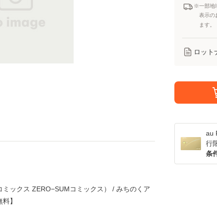
※一部地
表示の
ます。
ロット
a
行
条
コミックス ZERO−SUMコミックス） / みちのくア
無料】