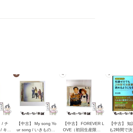
3
4
5
/ チ
【中古】 My song Yo
【中古】 FOREVER L
【中古】 知
/ キュ
ur song / いきものが
OVE（初回生産限定
も2時間で