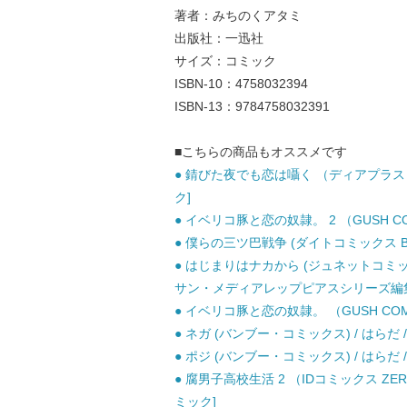
著者：みちのくアタミ
出版社：一迅社
サイズ：コミック
ISBN-10：4758032394
ISBN-13：9784758032391
■こちらの商品もオススメです
● 錆びた夜でも恋は囁く （ディアプラス コ
ク]
● イベリコ豚と恋の奴隷。 2 （GUSH COM
● 僕らの三ツ巴戦争 (ダイトコミックス BLシ
● はじまりはナカから (ジュネットコミックス
サン・メディアレップピアスシリーズ編集
● イベリコ豚と恋の奴隷。 （GUSH COMIC
● ネガ (バンブー・コミックス) / はらだ 
● ポジ (バンブー・コミックス) / はらだ 
● 腐男子高校生活 2 （IDコミックス ZER
ミック]