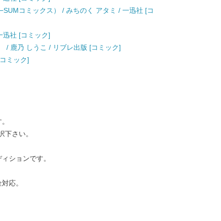
−SUMコミックス） / みちのく アタミ / 一迅社 [コ
一迅社 [コミック]
/ 鹿乃 しうこ / リブレ出版 [コミック]
 [コミック]
す。
択下さい。
ディションです。
金対応。