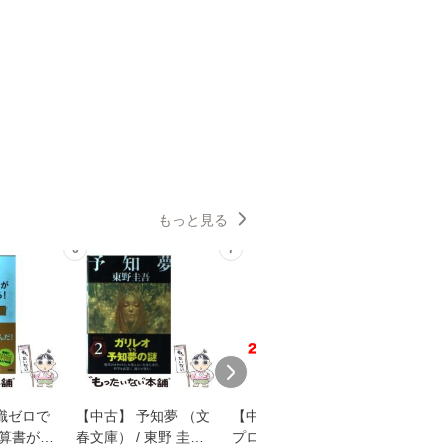
もっと見る
6
7
8
識ゼロで
【中古】 予知夢 （文
【中古】 野ブタ。を
【中古】 
決算書が読
春文庫） / 東野 圭吾 /
プロデュース [DVD-B
島みゆき / [CD]【