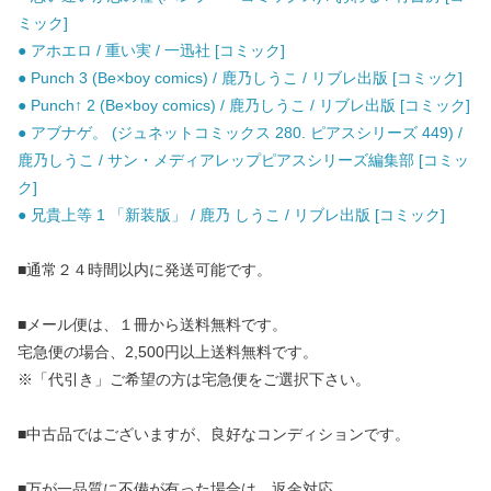
ミック]
● アホエロ / 重い実 / 一迅社 [コミック]
● Punch 3 (Be×boy comics) / 鹿乃しうこ / リブレ出版 [コミック]
● Punch↑ 2 (Be×boy comics) / 鹿乃しうこ / リブレ出版 [コミック]
● アブナゲ。 (ジュネットコミックス 280. ピアスシリーズ 449) /
鹿乃しうこ / サン・メディアレップピアスシリーズ編集部 [コミッ
ク]
● 兄貴上等 1 「新装版」 / 鹿乃 しうこ / リブレ出版 [コミック]
■通常２４時間以内に発送可能です。
■メール便は、１冊から送料無料です。
宅急便の場合、2,500円以上送料無料です。
※「代引き」ご希望の方は宅急便をご選択下さい。
■中古品ではございますが、良好なコンディションです。
■万が一品質に不備が有った場合は、返金対応。