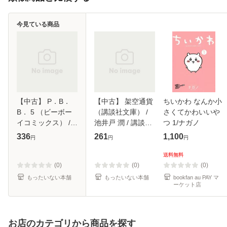
今見ている商品
【中古】 P．B．
【中古】 架空通貨
ちいかわ なんか小
B． 5 （ビーボー
（講談社文庫） /
さくてかわいいや
イコミックス） /
池井戸 潤 / 講談社
つ 1/ナガノ
鹿乃 しうこ / リブ
[文庫]【メール便送
336
261
1,100
円
円
円
レ出版 [コミック]
料無料】
【メール便送料無
送料無料
料】
(0)
(0)
(0)
もったいない本舗
もったいない本舗
bookfan au PAY マ
ーケット店
お店のカテゴリから商品を探す