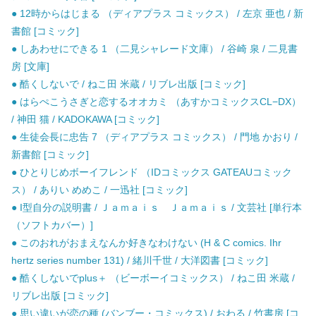
● 12時からはじまる （ディアプラス コミックス） / 左京 亜也 / 新
書館 [コミック]
● しあわせにできる 1 （二見シャレード文庫） / 谷崎 泉 / 二見書
房 [文庫]
● 酷くしないで / ねこ田 米蔵 / リブレ出版 [コミック]
● はらぺこうさぎと恋するオオカミ （あすかコミックスCL−DX）
/ 神田 猫 / KADOKAWA [コミック]
● 生徒会長に忠告 7 （ディアプラス コミックス） / 門地 かおり /
新書館 [コミック]
● ひとりじめボーイフレンド （IDコミックス GATEAUコミック
ス） / ありい めめこ / 一迅社 [コミック]
● I型自分の説明書 / Ｊａｍａｉｓ Ｊａｍａｉｓ / 文芸社 [単行本
（ソフトカバー）]
● このおれがおまえなんか好きなわけない (H & C comics. Ihr
hertz series number 131) / 緒川千世 / 大洋図書 [コミック]
● 酷くしないでplus＋ （ビーボーイコミックス） / ねこ田 米蔵 /
リブレ出版 [コミック]
● 思い違いが恋の種 (バンブー・コミックス) / おわる / 竹書房 [コ