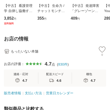
【中古】 看護管理
【中古】 生命力 /
【中古】 発達障害
【中
学 自律し協働する
チャットモンチー /
「グレーゾーン」
You
専門職の看護マネ
キューンレコード
その正しい理解と
のがか
3,852
355
409
28
円
円
円
ジメントスキル 改
[CD]【メール便送
克服法 (SB新書 57
【
送料無料
訂第3版 (看護学テ
料無料】
2) / 岡田尊司 / Ｓ
料
キストNiCE) / 手島
Ｂクリエイティブ
恵 藤本幸三 / 南江
[新書]【メール便送
お店の情報
堂 [単行
料無料】
もったいない本舗
0
4.7
お店の評価：
点
(
830
件
)
連絡・応対
配送スピード
梱包
4.7
4.6
4.7
販売者情報
支払い方法
営業日カレンダー
類似商品と比較する