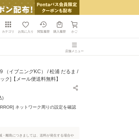
カテゴリ
お気に入り
閲覧履歴
購入履歴
かご
店舗メニュー
9 （イブニングKC） / 松浦 だるま /
ミック]【メール便送料無料】
込
)
K ERROR] ネットワーク周りの設定を確認
域・離島につきましては、送料が発生する場合や