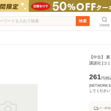
検索
詳細検索
【中古】 累 
講談社 [コ
261
円(
税
[NETWOR
してください
※一部地