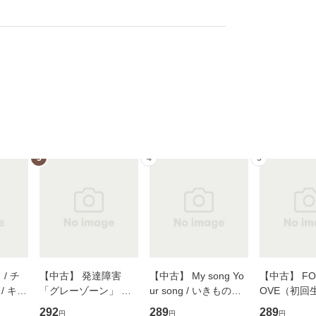
3
4
5
/ チ
【中古】 発達障害
【中古】 My song Yo
【中古】 FOR
/ キュ
「グレーゾーン」 そ
ur song / いきものが
OVE（初回
D]
の正しい理解と克服法
かり / [CD]【メール便
盤） / 清水
292
289
289
円
円
円