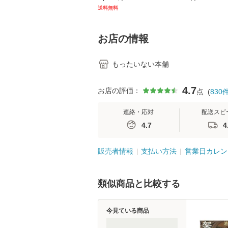
キル 改訂第3版 (看護
【メール便送料
送料無料
学テキストNiCE) / 手
島恵 藤本幸三 / 南江
堂 [単行
お店の情報
もったいない本舗
4.7
お店の評価：
点
(
830
連絡・応対
配送スピ
4.7
4
販売者情報
支払い方法
営業日カレン
類似商品と比較する
今見ている商品