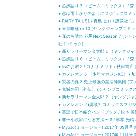
● 乙嫁語り 7 （ビームコミックス） / 森 薫
● 恋は雨上がりのように 2 (ビッグコミック
● FAIRY TAIL 51 / 真島 ヒロ / 講談社 
● 東京喰種:re 10 (ヤングジャンプコミック
● 花のち晴れ 花男Next Season 7 (ジャ
社 [コミック]
● 新サラリーマン金太郎 1 （ヤングジャン
● 乙嫁語り 6 （ビームコミックス） / 森 薫
● 凪のお暇 2 / コナリ ミサト / 秋田書店
● カメレオン 6 （少年マガジンKC） / 加
● 賢者の孫 3 史上最強の魔法師集団 (ファミ通文
● 鬼滅の刃〈外伝〉 (ジャンプコミックス)
● 新サラリーマン金太郎 2 （ヤングジャン
● カメレオン 2 (講談社コミックスマガジン
● 英語で日本紹介ハンドブック / 松本 美江
● 響〜小説家になる方法〜 3 / 柳本 光晴 
● MyoJo(ミョージョー) 2017年 09月号 
● MyoJo(ミョージョー) 2017年 11月号 