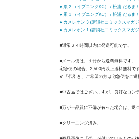
● 累 2 （イブニングKC） / 松浦 だるま 
● 累 1 （イブニングKC） / 松浦 だるま 
● カメレオン 3 (講談社コミックスマガジン
● カメレオン 1 (講談社コミックスマガジン
■通常２４時間以内に発送可能です。
■メール便は、１冊から送料無料です。
宅急便の場合、2,500円以上送料無料で
※「代引き」ご希望の方は宅急便をご選
■中古品ではございますが、良好なコン
■万が一品質に不備が有った場合は、返
■クリーニング済み。
■商品画像に「帯」が付いているものが