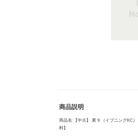
商品説明
商品名:【中古】 累 9 （イブニングKC） 
料】