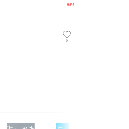
談社現代新書） / 下条
ム・エンターテイメン
計超入門！
送料無料
】
信輔 / 講談社 [新書]
ト [DVD]【メール便送
隆 / 高
【メール便送料無料】
料無料】
（ソフト
【メール
0