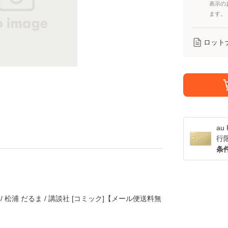
表示の
ます。
ロット
a
行
条
/ 松浦 だるま / 講談社 [コミック]【メール便送料無