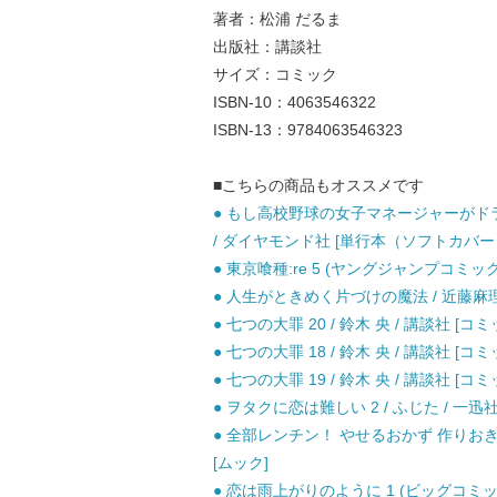
著者：松浦 だるま
出版社：講談社
サイズ：コミック
ISBN-10：4063546322
ISBN-13：9784063546323
■こちらの商品もオススメです
● もし高校野球の女子マネージャーがドラ
/ ダイヤモンド社 [単行本（ソフトカバー
● 東京喰種:re 5 (ヤングジャンプコミックス
● 人生がときめく片づけの魔法 / 近藤麻
● 七つの大罪 20 / 鈴木 央 / 講談社 [コミ
● 七つの大罪 18 / 鈴木 央 / 講談社 [コミ
● 七つの大罪 19 / 鈴木 央 / 講談社 [コミ
● ヲタクに恋は難しい 2 / ふじた / 一迅社
● 全部レンチン！ やせるおかず 作りおき 
[ムック]
● 恋は雨上がりのように 1 (ビッグコミック