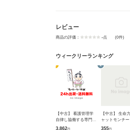
レビュー
商品の評価：
-
点
(0件)
ウィークリーランキング
1
2
【中古】 看護管理学
【中古】 生命力 
自律し協働する専門職
ャットモンチー 
の看護マネジメントス
ーンレコード [C
3,862
355
円
円