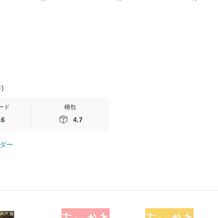
無料】
(SB新書 572) / 岡田尊
送料無料】
ミリヤ / [CD]【メール
司 / ＳＢクリエイティ
便送料無料
ブ [新書]【メール便送
料無料】
件
)
ード
梱包
.6
4.7
ダー