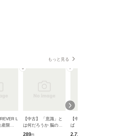
もっと見る
6
7
8
EVER L
【中古】 「意識」と
【中古】 耳をすませ
【中古】
生産限定
は何だろうか 脳の来
ば 〈2枚組〉 [DVD] /
も2時間
翔太×加藤
歴、知覚の錯誤 （講
ブエナ・ビスタ・ホー
めるよう
289
2,735
253
円
円
円