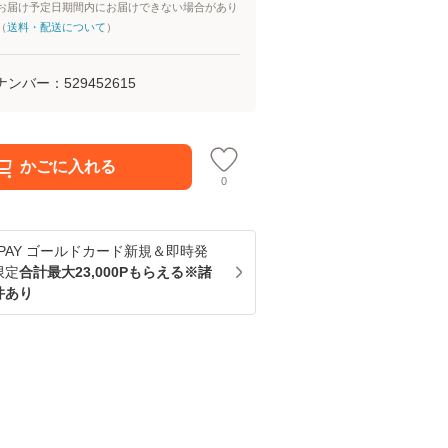
お届け予定日期間内にお届けできない場合があり
（
送料・配送について
）
ナンバー：
529452615
かごに入れる
0
u PAY ゴールドカード新規＆即時発
限定
合計最大23,000Pもらえる※諸
件あり