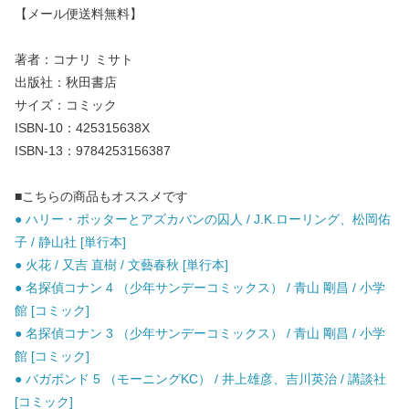
【メール便送料無料】
著者：コナリ ミサト
出版社：秋田書店
サイズ：コミック
ISBN-10：425315638X
ISBN-13：9784253156387
■こちらの商品もオススメです
● ハリー・ポッターとアズカバンの囚人 / J.K.ローリング、松岡佑
子 / 静山社 [単行本]
● 火花 / 又吉 直樹 / 文藝春秋 [単行本]
● 名探偵コナン 4 （少年サンデーコミックス） / 青山 剛昌 / 小学
館 [コミック]
● 名探偵コナン 3 （少年サンデーコミックス） / 青山 剛昌 / 小学
館 [コミック]
● バガボンド 5 （モーニングKC） / 井上雄彦、吉川英治 / 講談社
[コミック]