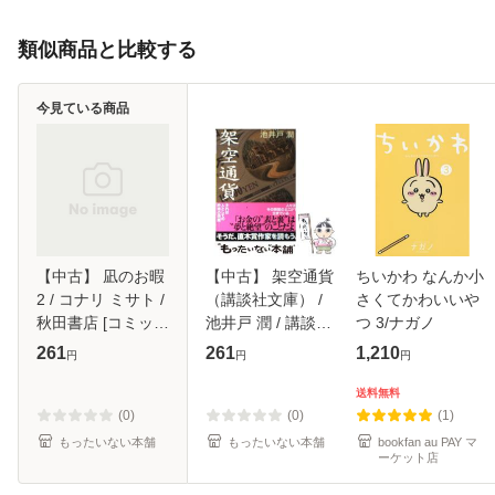
類似商品と比較する
今見ている商品
【中古】 凪のお暇
【中古】 架空通貨
ちいかわ なんか小
2 / コナリ ミサト /
（講談社文庫） /
さくてかわいいや
秋田書店 [コミッ
池井戸 潤 / 講談社
つ 3/ナガノ
ク]【メール便送料
[文庫]【メール便送
261
261
1,210
円
円
円
無料】
料無料】
送料無料
(0)
(0)
(1)
もったいない本舗
もったいない本舗
bookfan au PAY マ
ーケット店