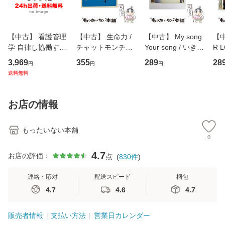
【中古】 看護管理
【中古】 生命力 /
【中古】 My song
【中
学 自律し協働する
チャットモンチー /
Your song / いきも
R 
専門職の看護マネ
キューンレコード
のがかり / [CD]
産限
3,969
355
289
28
円
円
円
ジメントスキル 改
[CD]【メール便送
【メール便送料無
翔太
送料無料
訂第3版 (看護学テ
料無料】
料】
[C
キストNiCE) / 手島
料
恵 藤本幸三 / 南江
お店の情報
堂 [単行
もったいない本舗
0
4.7
お店の評価：
点
(
830
件
)
連絡・応対
配送スピード
梱包
4.7
4.6
4.7
販売者情報
支払い方法
営業日カレンダー