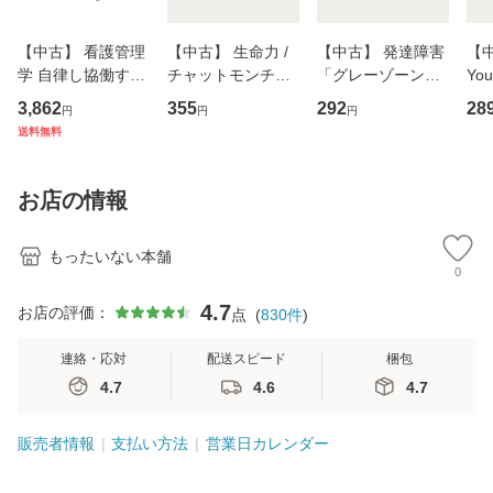
【中古】 看護管理
【中古】 生命力 /
【中古】 発達障害
【中
学 自律し協働する
チャットモンチー /
「グレーゾーン」
You
専門職の看護マネ
キューンレコード
その正しい理解と
のがか
3,862
355
292
28
円
円
円
ジメントスキル 改
[CD]【メール便送
克服法 (SB新書 57
【
送料無料
訂第3版 (看護学テ
料無料】
2) / 岡田尊司 / Ｓ
料
キストNiCE) / 手島
Ｂクリエイティブ
恵 藤本幸三 / 南江
[新書]【メール便送
お店の情報
堂 [単行
料無料】
もったいない本舗
0
4.7
お店の評価：
点
(
830
件
)
連絡・応対
配送スピード
梱包
4.7
4.6
4.7
販売者情報
支払い方法
営業日カレンダー