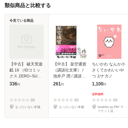
類似商品と比較する
今見ている商品
【中古】 破天荒遊
【中古】 架空通貨
ちいかわ なんか小
戯 16 （IDコミッ
（講談社文庫） /
さくてかわいいや
クス ZERO−SUM
池井戸 潤 / 講談社
つ 1/ナガノ
コミックス） / 遠
[文庫]【メール便送
336
261
1,100
円
円
円
藤海成 / 一迅社 [コ
料無料】
ミック]【メール便
送料無料
送料無料】
(0)
(0)
(0)
もったいない本舗
もったいない本舗
bookfan au PAY マ
ーケット店