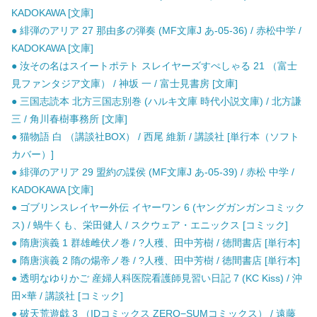
KADOKAWA [文庫]
● 緋弾のアリア 27 那由多の弾奏 (MF文庫J あ-05-36) / 赤松中学 /
KADOKAWA [文庫]
● 汝その名はスイートポテト スレイヤーズすぺしゃる 21 （富士
見ファンタジア文庫） / 神坂 一 / 富士見書房 [文庫]
● 三国志読本 北方三国志別巻 (ハルキ文庫 時代小説文庫) / 北方謙
三 / 角川春樹事務所 [文庫]
● 猫物語 白 （講談社BOX） / 西尾 維新 / 講談社 [単行本（ソフト
カバー）]
● 緋弾のアリア 29 盟約の諜侯 (MF文庫J あ-05-39) / 赤松 中学 /
KADOKAWA [文庫]
● ゴブリンスレイヤー外伝 イヤーワン 6 (ヤングガンガンコミック
ス) / 蝸牛くも、栄田健人 / スクウェア・エニックス [コミック]
● 隋唐演義 1 群雄雌伏ノ巻 / ?人穫、田中芳樹 / 徳間書店 [単行本]
● 隋唐演義 2 隋の煬帝ノ巻 / ?人穫、田中芳樹 / 徳間書店 [単行本]
● 透明なゆりかご 産婦人科医院看護師見習い日記 7 (KC Kiss) / 沖
田×華 / 講談社 [コミック]
● 破天荒遊戯 3 （IDコミックス ZERO−SUMコミックス） / 遠藤