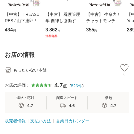
【中古】 TREASU
【中古】 看護管理
【中古】 生命力 /
【中
RES / 山下達郎 /
学 自律し協働する
チャットモンチー /
You
イーストウエス
専門職の看護マネ
キューンレコード
のがか
434
3,862
355
28
円
円
円
ト・ジャパン [CD]
ジメントスキル 改
[CD]【メール便送
【
送料無料
【メール便送料無
訂第3版 (看護学テ
料無料】
料
料】
キストNiCE) / 手島
恵 藤本幸三 / 南江
お店の情報
堂 [単行
もったいない本舗
0
4.7
お店の評価：
点
(
826
件
)
連絡・応対
配送スピード
梱包
4.7
4.6
4.7
販売者情報
支払い方法
営業日カレンダー