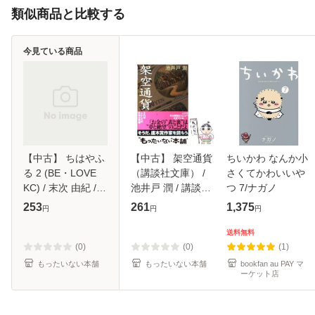
類似商品と比較する
今見ている商品
【中古】 ちはやふ
【中古】 架空通貨
ちいかわ なんか小
る 2 (BE・LOVE
（講談社文庫） /
さくてかわいいや
KC) / 末次 由紀 /
池井戸 潤 / 講談社
つ 7/ナガノ
講談社 [コミック]
[文庫]【メール便送
253
261
1,375
円
円
円
【メール便送料無
料無料】
料】
送料無料
(0)
(0)
(1)
もったいない本舗
もったいない本舗
bookfan au PAY マ
ーケット店