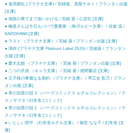
● 鬼哭繚乱 (プラチナ文庫) / 宮緒葵、嵩梨ナオト / プランタン出版
[文庫]
● 地獄の果てまで追いかける / 宮緒 葵 / 心交社 [文庫]
● 極道さんは今日もパパで愛妻家 （角川ルビー文庫） / 佐倉 温 /
KADOKAWA [文庫]
● ラスト （プラチナ文庫） / 宮緒 葵 / プランタン出版 [文庫]
● 渇仰 (プラチナ文庫 Platinum Label 2525) / 宮緒葵 / プランタン
出版 [文庫]
● 愛犬志願 （プラチナ文庫） / 宮緒 葵 / プランタン出版 [文庫]
● 二つの爪痕 （キャラ文庫） / 宮緒 葵 / 徳間書店 [文庫]
● 王子様の華麗なる密約 （プラチナ文庫） / 早乙女 彩乃 / プラン
タン出版 [文庫]
● 草の冠星の冠 3 （バーズコミックス ルチルコレクション） / テ
クノサマタ / 幻冬舎 [コミック]
● 草の冠星の冠 1 （バーズコミックス ルチルコレクション） / テ
クノサマタ / 幻冬舎 [コミック]
● いとしい背中 （幻冬舎ルチル文庫） / 御堂 なな子 / 幻冬舎 [文
庫]