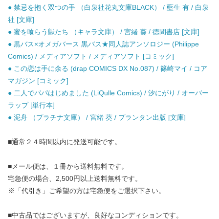
● 禁忌を抱く双つの手 （白泉社花丸文庫BLACK） / 藍生 有 / 白泉
社 [文庫]
● 蜜を喰らう獣たち （キャラ文庫） / 宮緒 葵 / 徳間書店 [文庫]
● 黒バス×オメガバース 黒バス★同人誌アンソロジー (Philippe
Comics) / メディアソフト / メディアソフト [コミック]
● この恋は手に余る (drap COMICS DX No.087) / 篠崎マイ / コア
マガジン [コミック]
● 二人でパパはじめました (LiQulle Comics) / 汐にがり / オーバー
ラップ [単行本]
● 泥舟 （プラチナ文庫） / 宮緒 葵 / プランタン出版 [文庫]
■通常２４時間以内に発送可能です。
■メール便は、１冊から送料無料です。
宅急便の場合、2,500円以上送料無料です。
※「代引き」ご希望の方は宅急便をご選択下さい。
■中古品ではございますが、良好なコンディションです。