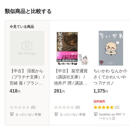
類似商品と比較する
今見ている商品
【中古】 沼底から
【中古】 架空通貨
ちいかわ なんか小
（プラチナ文庫） /
（講談社文庫） /
さくてかわいいや
宮緒 葵 / プランタ
池井戸 潤 / 講談社
つ 7/ナガノ
ン出版 [文庫]【メ
[文庫]【メール便送
418
261
1,375
円
円
円
ール便送料無料】
料無料】
送料無料
(0)
(0)
(1)
もったいない本舗
もったいない本舗
bookfan au PAY マ
ーケット店