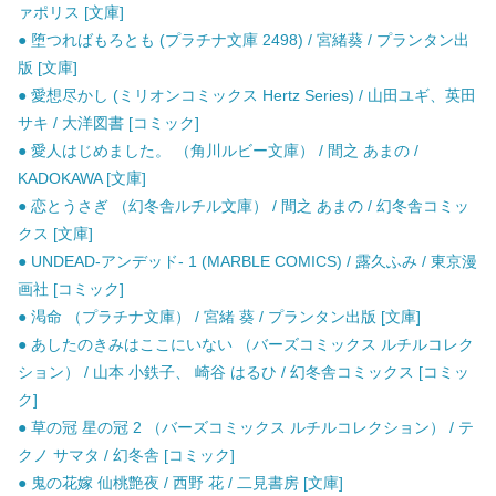
ァポリス [文庫]
● 堕つればもろとも (プラチナ文庫 2498) / 宮緒葵 / プランタン出
版 [文庫]
● 愛想尽かし (ミリオンコミックス Hertz Series) / 山田ユギ、英田
サキ / 大洋図書 [コミック]
● 愛人はじめました。 （角川ルビー文庫） / 間之 あまの /
KADOKAWA [文庫]
● 恋とうさぎ （幻冬舎ルチル文庫） / 間之 あまの / 幻冬舎コミッ
クス [文庫]
● UNDEAD-アンデッド- 1 (MARBLE COMICS) / 露久ふみ / 東京漫
画社 [コミック]
● 渇命 （プラチナ文庫） / 宮緒 葵 / プランタン出版 [文庫]
● あしたのきみはここにいない （バーズコミックス ルチルコレク
ション） / 山本 小鉄子、 崎谷 はるひ / 幻冬舎コミックス [コミッ
ク]
● 草の冠 星の冠 2 （バーズコミックス ルチルコレクション） / テ
クノ サマタ / 幻冬舎 [コミック]
● 鬼の花嫁 仙桃艶夜 / 西野 花 / 二見書房 [文庫]