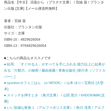
商品名:【中古】 沼底から （プラチナ文庫） / 宮緒 葵 / プランタ
ン出版 [文庫]【メール便送料無料】
著者：宮緒 葵
出版社：プランタン出版
サイズ：文庫
ISBN-10：4829626054
ISBN-13：9784829626054
■こちらの商品もオススメです
● 結局、「すぐやる人」がすべてを手に入れる 能力以上に結果が
出る「行動力」の秘密 / 藤由達藏 / 青春出版社 [単行本（ソフトカ
バー）]
● syunkonカフェごはん （e−MOOK） / 山本 ゆり / 宝島社 [大型
本]
● スイッチを押すとき （角川文庫） / 山田 悠介 / KADOKAWA [文
庫]
● いい加減な夜食 1 （アルファポリス文庫） / 秋川 滝美 / アルフ