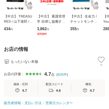
【中古】 TREASU
【中古】 看護管理
【中古】 生命力 /
【中
RES / 山下達郎 /
学 自律し協働する
チャットモンチー /
You
イーストウエス
専門職の看護マネ
キューンレコード
のがか
434
3,862
355
28
円
円
円
ト・ジャパン [CD]
ジメントスキル 改
[CD]【メール便送
【
送料無料
【メール便送料無
訂第3版 (看護学テ
料無料】
料
料】
キストNiCE) / 手島
恵 藤本幸三 / 南江
お店の情報
堂 [単行
もったいない本舗
0
4.7
お店の評価：
点
(
826
件
)
連絡・応対
配送スピード
梱包
4.7
4.6
4.7
販売者情報
支払い方法
営業日カレンダー