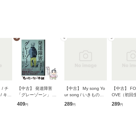
3
4
5
/ チ
【中古】 発達障害
【中古】 My song Yo
【中古】 FOR
/ キュ
「グレーゾーン」 そ
ur song / いきものが
OVE（初回
D]
の正しい理解と克服法
かり / [CD]【メール便
盤） / 清水
409
289
289
円
円
円
無料】
(SB新書 572) / 岡田尊
送料無料】
ミリヤ / [CD]【メール
司 / ＳＢクリエイティ
便送料無料
ブ [新書]【メール便送
料無料】