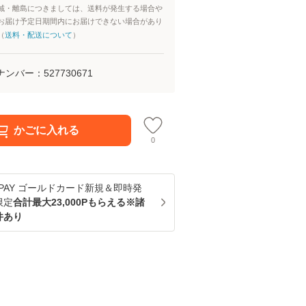
域・離島につきましては、送料が発生する場合や
お届け予定日期間内にお届けできない場合があり
（
送料・配送について
）
ナンバー：
527730671
かごに入れる
0
u PAY ゴールドカード新規＆即時発
限定
合計最大23,000Pもらえる※諸
件あり