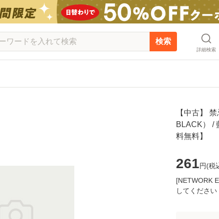
検索
詳細検索
【中古】 
BLACK） 
料無料】
261
円(
税
[NETWOR
してください