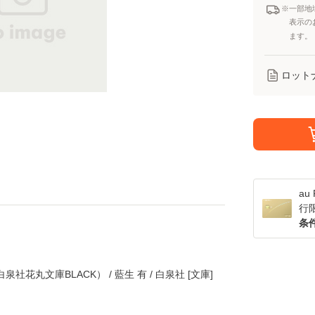
※一部地
表示の
ます。
ロット
a
行
条
花丸文庫BLACK） / 藍生 有 / 白泉社 [文庫]