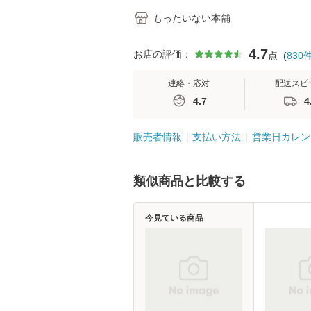
もったいない本舗
4.7
お店の評価：
点
(
830
連絡・応対
配送スピ
4.7
4
販売者情報
支払い方法
営業日カレン
類似商品と比較する
今見ている商品