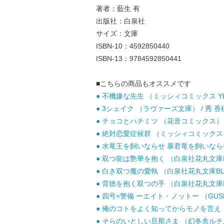
著者：藍生 有
出版社：白泉社
サイズ：文庫
ISBN-10：4592850440
ISBN-13：9784592850441
■こちらの商品もオススメです
● 不機嫌な先生 （ミッシィコミックス YLC Co
● 3シェイク （ラヴァーズ文庫） / 秀 香穂
● チョコとハチミツ （花音コミックス） /
● 絶対恋愛症候群 （ミッシィコミックス YLC 
● 水竜王を飼いならせ 暴君竜を飼いならせ3
● 双つ龍は艶華を抱く （白泉社花丸文庫BLAC
● 白き双つ魔の愛執 （白泉社花丸文庫BLACK
● 背徳を抱く双つの手 （白泉社花丸文庫BLAC
● 四号×警備 ーエイト・ノットー （GUSH C
● 俺のコトをよく知ってからモノを言え！ /
● そらのいとしい旦那さま （幻冬舎ルチル文