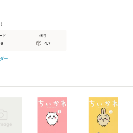
件
)
ード
梱包
.6
4.7
ダー