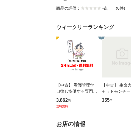
商品の評価：
-
点
(0件)
ウィークリーランキング
1
2
【中古】 看護管理学
【中古】 生命力 
自律し協働する専門職
ャットモンチー 
の看護マネジメントス
ーンレコード [C
3,862
355
円
円
キル 改訂第3版 (看護
【メール便送料
送料無料
学テキストNiCE) / 手
島恵 藤本幸三 / 南江
堂 [単行
お店の情報