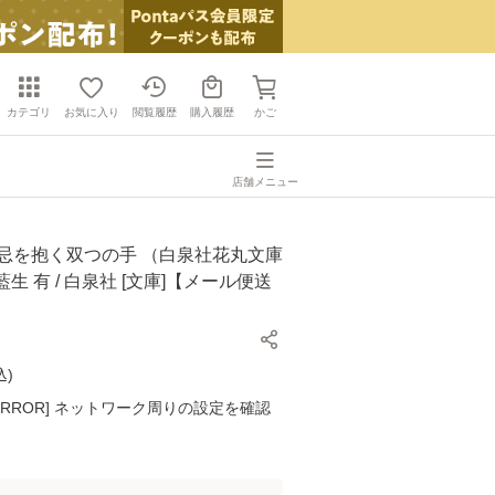
カテゴリ
お気に入り
閲覧履歴
購入履歴
かご
店舗メニュー
禁忌を抱く双つの手 （白泉社花丸文庫
/ 藍生 有 / 白泉社 [文庫]【メール便送
込
)
K ERROR] ネットワーク周りの設定を確認