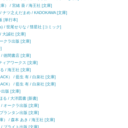
 / 宮緒 葵 / 海王社 [文庫]
 ナツ之えだまめ / KADOKAWA [文庫]
版 [単行本]
cs) / 世尾せりな / 彗星社 [コミック]
 大誠社 [文庫]
オークラ出版 [文庫]
]
/ 徳間書店 [文庫]
ンティアワークス [文庫]
 / 海王社 [文庫]
） / 藍生 有 / 白泉社 [文庫]
） / 藍生 有 / 白泉社 [文庫]
出版 [文庫]
ほる / 大洋図書 [新書]
/ オークラ出版 [文庫]
 プランタン出版 [文庫]
/ 森本 あき / 海王社 [文庫]
/ ブライト出版 [文庫]