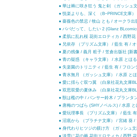
● 華は褥に咲き狂う 鬼と剣 （ガッシュ文庫）
● 悦楽よりも、深く （B−PRINCE文庫） /
● 薔薇色の禁忌 / 牧山 とも / オークラ出
● パパだって、したい 2 (Glanz BLcomi
● 柔肌に乱れ桜 花街エロティカ / 西野花 /
● 兄依存 （プリズム文庫） / 藍生 有 / 
● 夏の残像 / 義月 粧子 / 笠倉出版社 [新書
● 青の疑惑 （キャラ文庫） / 水原 とほる 
● 失楽園のトリニティ / 藍生 有 / フロ
● 青水無月 （ガッシュ文庫） / 水原 とほる
● 愛に揺らぐ双つ翼 （白泉社花丸文庫BLACK
● 双思双愛の夏休み （白泉社花丸文庫BLACK
● 獣は檻の中 / パンサー鈴木 / プランタン
● 唐梅のつばら (SHYノベルス) / 水原 と
● 愛玩理事長 （プリズム文庫） / 藍生 有 
● 沼底から （プラチナ文庫） / 宮緒 葵 /
● 身代わりヒツジの躾け方 （ガッシュ文庫） 
● 淡雪に花の褥 花街エロティカ / 西野 花 