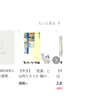
もっと見る
6
7
8
EVER L
【中古】 「意識」と
【中古】 耳をすませ
【中古】
生産限定
は何だろうか 脳の来
ば 〈2枚組〉 [DVD] /
も2時間
翔太×加藤
歴、知覚の錯誤 （講
ブエナ・ビスタ・ホー
めるよう
406
2,852
253
円
円
円
談社現代新書） / 下条
ム・エンターテイメン
計超入門！
送料無料
】
信輔 / 講談社 [新書]
ト [DVD]【メール便送
隆 / 高
【メール便送料無料】
料無料】
（ソフト
【メール