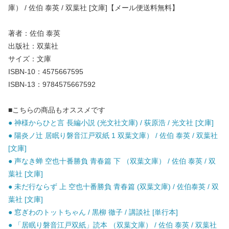
庫） / 佐伯 泰英 / 双葉社 [文庫]【メール便送料無料】
著者：佐伯 泰英
出版社：双葉社
サイズ：文庫
ISBN-10：4575667595
ISBN-13：9784575667592
■こちらの商品もオススメです
● 神様からひと言 長編小説 (光文社文庫) / 荻原浩 / 光文社 [文庫]
● 陽炎ノ辻 居眠り磐音江戸双紙 1 双葉文庫） / 佐伯 泰英 / 双葉社
[文庫]
● 声なき蝉 空也十番勝負 青春篇 下 （双葉文庫） / 佐伯 泰英 / 双
葉社 [文庫]
● 未だ行ならず 上 空也十番勝負 青春篇 (双葉文庫) / 佐伯泰英 / 双
葉社 [文庫]
● 窓ぎわのトットちゃん / 黒柳 徹子 / 講談社 [単行本]
● 「居眠り磐音江戸双紙」読本 （双葉文庫） / 佐伯 泰英 / 双葉社