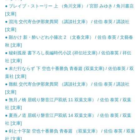
● ブレイブ・ストーリー 上 （角川文庫） / 宮部 みゆき / 角川書店
[文庫]
● 混沌 交代寄合伊那衆異聞 （講談社文庫） / 佐伯 泰英 / 講談社
[文庫]
● 願かけ 新・酔いどれ小籐次 2 （文春文庫） / 佐伯 泰英 / 文藝春
秋 [文庫]
● 秘剣孤座 書下ろし長編時代小説 (祥伝社文庫) / 佐伯泰英 / 祥伝
社 [文庫]
● 未だ行ならず 下 空也十番勝負 青春篇 (双葉文庫) / 佐伯泰英 / 双
葉社 [文庫]
● 難航 交代寄合伊那衆異聞 （講談社文庫） / 佐伯 泰英 / 講談社
[文庫]
● 無月ノ橋 居眠り磐音江戸双紙 11 双葉文庫） / 佐伯 泰英 / 双葉
社 [文庫]
● 夏燕ノ道 居眠り磐音江戸双紙 14 双葉文庫） / 佐伯 泰英 / 双葉
社 [文庫]
● 剣と十字架 空也十番勝負 青春篇 （双葉文庫） / 佐伯 泰英 / 双葉
社 [文庫]