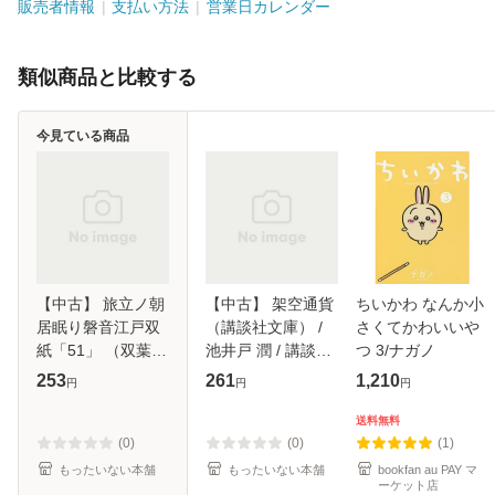
販売者情報
支払い方法
営業日カレンダー
類似商品と比較する
今見ている商品
【中古】 旅立ノ朝
【中古】 架空通貨
ちいかわ なんか小
居眠り磐音江戸双
（講談社文庫） /
さくてかわいいや
紙「51」 （双葉文
池井戸 潤 / 講談社
つ 3/ナガノ
庫） / 佐伯 泰英 /
[文庫]【メール便送
253
261
1,210
円
円
円
双葉社 [文庫]【メ
料無料】
ール便送料無料】
送料無料
(0)
(0)
(1)
もったいない本舗
もったいない本舗
bookfan au PAY マ
ーケット店