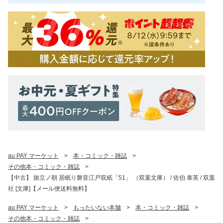
au PAY マーケット
>
本・コミック・雑誌
>
その他本・コミック・雑誌
>
【中古】 旅立ノ朝 居眠り磐音江戸双紙「51」 （双葉文庫） / 佐伯 泰英 / 双葉
社 [文庫]【メール便送料無料】
au PAY マーケット
>
もったいない本舗
>
本・コミック・雑誌
>
その他本・コミック・雑誌
>