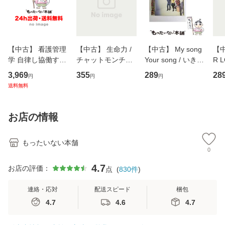
【中古】 看護管理
【中古】 生命力 /
【中古】 My song
【中
学 自律し協働する
チャットモンチー /
Your song / いきも
R 
専門職の看護マネ
キューンレコード
のがかり / [CD]
産限
3,969
355
289
28
円
円
円
ジメントスキル 改
[CD]【メール便送
【メール便送料無
翔太
送料無料
訂第3版 (看護学テ
料無料】
料】
[C
キストNiCE) / 手島
料
恵 藤本幸三 / 南江
お店の情報
堂 [単行
もったいない本舗
0
4.7
お店の評価：
点
(
830
件
)
連絡・応対
配送スピード
梱包
4.7
4.6
4.7