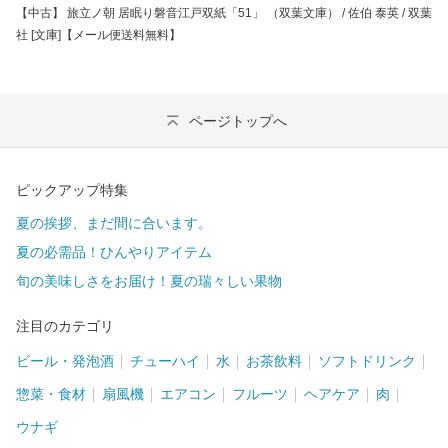
【中古】 旅立ノ朝 居眠り磐音江戸双紙「51」 （双葉文庫） / 佐伯 泰英 / 双葉
社 [文庫]【メール便送料無料】
ページトップへ
ピックアップ特集
夏の挨拶、まだ間に合います。
夏の必需品！ひんやりアイテム
旬の美味しさをお届け！夏の瑞々しい果物
注目のカテゴリ
ビール・発泡酒
チューハイ
水
お茶飲料
ソフトドリンク
惣菜・食材
扇風機
エアコン
フルーツ
ヘアケア
肉
ウナギ