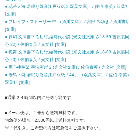
● 花芒ノ海 居眠り磐音江戸双紙 3 双葉文庫） / 佐伯 泰英 / 双葉社
[文庫]
● ブレイブ・ストーリー 中 （角川文庫） / 宮部 みゆき / 角川書店
[文庫]
● 夢幻 文庫書下ろし/長編時代小説 (光文社文庫 さ18-59 吉原裏同
心 22) / 佐伯泰英 / 光文社 [文庫]
● 狐舞 文庫書下ろし/長編時代小説 (光文社文庫 さ18-60 吉原裏同
心 23) / 佐伯泰英 / 光文社 [文庫]
● 用心棒稼業 芋洗河岸 2 (光文社文庫) / 佐伯泰英 / 光文社 [文庫]
● 湯島ノ罠 居眠り磐音江戸双紙「44」 （双葉文庫） / 佐伯 泰英 /
双葉社 [文庫]
■通常２４時間以内に発送可能です。
■メール便は、１冊から送料無料です。
宅急便の場合、2,500円以上送料無料です。
※「代引き」ご希望の方は宅急便をご選択下さい。