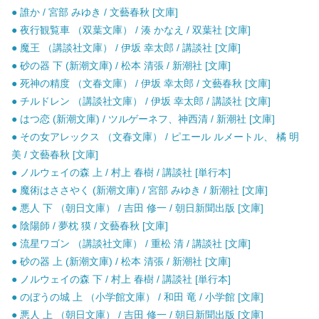
● 誰か / 宮部 みゆき / 文藝春秋 [文庫]
● 夜行観覧車 （双葉文庫） / 湊 かなえ / 双葉社 [文庫]
● 魔王 （講談社文庫） / 伊坂 幸太郎 / 講談社 [文庫]
● 砂の器 下 (新潮文庫) / 松本 清張 / 新潮社 [文庫]
● 死神の精度 （文春文庫） / 伊坂 幸太郎 / 文藝春秋 [文庫]
● チルドレン （講談社文庫） / 伊坂 幸太郎 / 講談社 [文庫]
● はつ恋 (新潮文庫) / ツルゲーネフ、神西清 / 新潮社 [文庫]
● その女アレックス （文春文庫） / ピエール ルメートル、 橘 明
美 / 文藝春秋 [文庫]
● ノルウェイの森 上 / 村上 春樹 / 講談社 [単行本]
● 魔術はささやく (新潮文庫) / 宮部 みゆき / 新潮社 [文庫]
● 悪人 下 （朝日文庫） / 吉田 修一 / 朝日新聞出版 [文庫]
● 陰陽師 / 夢枕 獏 / 文藝春秋 [文庫]
● 流星ワゴン （講談社文庫） / 重松 清 / 講談社 [文庫]
● 砂の器 上 (新潮文庫) / 松本 清張 / 新潮社 [文庫]
● ノルウェイの森 下 / 村上 春樹 / 講談社 [単行本]
● のぼうの城 上 （小学館文庫） / 和田 竜 / 小学館 [文庫]
● 悪人 上 （朝日文庫） / 吉田 修一 / 朝日新聞出版 [文庫]