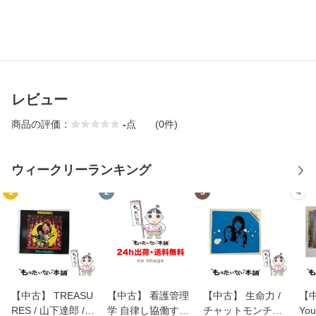
レビュー
商品の評価：
-
点
(0件)
ウィークリーランキング
1
2
3
4
【中古】 TREASU
【中古】 看護管理
【中古】 生命力 /
【中
RES / 山下達郎 /
学 自律し協働する
チャットモンチー /
You