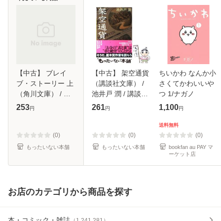
【中古】 ブレイ
【中古】 架空通貨
ちいかわ なんか小
ブ・ストーリー 上
（講談社文庫） /
さくてかわいいや
（角川文庫） / 宮
池井戸 潤 / 講談社
つ 1/ナガノ
部 みゆき / 角川書
[文庫]【メール便送
253
261
1,100
円
円
円
店 [文庫]【メール
料無料】
便送料無料】
送料無料
(0)
(0)
(0)
もったいない本舗
もったいない本舗
bookfan au PAY マ
ーケット店
お店のカテゴリから商品を探す
本・コミック・雑誌
（
1,241,281
）