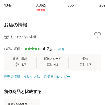
イーストウエス
専門職の看護マネ
キューンレコード
のがか
434
3,862
355
28
円
円
円
ト・ジャパン [CD]
ジメントスキル 改
[CD]【メール便送
【
送料無料
【メール便送料無
訂第3版 (看護学テ
料無料】
料
料】
キストNiCE) / 手島
恵 藤本幸三 / 南江
お店の情報
堂 [単行
もったいない本舗
0
4.7
お店の評価：
点
(
826
件
)
連絡・応対
配送スピード
梱包
4.7
4.6
4.7
販売者情報
支払い方法
営業日カレンダー
類似商品と比較する
今見ている商品