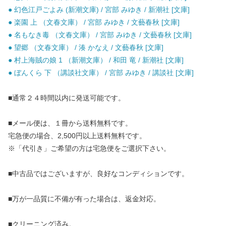
● 幻色江戸ごよみ (新潮文庫) / 宮部 みゆき / 新潮社 [文庫]
● 楽園 上 （文春文庫） / 宮部 みゆき / 文藝春秋 [文庫]
● 名もなき毒 （文春文庫） / 宮部 みゆき / 文藝春秋 [文庫]
● 望郷 （文春文庫） / 湊 かなえ / 文藝春秋 [文庫]
● 村上海賊の娘 1 （新潮文庫） / 和田 竜 / 新潮社 [文庫]
● ぼんくら 下 （講談社文庫） / 宮部 みゆき / 講談社 [文庫]
■通常２４時間以内に発送可能です。
■メール便は、１冊から送料無料です。
宅急便の場合、2,500円以上送料無料です。
※「代引き」ご希望の方は宅急便をご選択下さい。
■中古品ではございますが、良好なコンディションです。
■万が一品質に不備が有った場合は、返金対応。
■クリーニング済み。