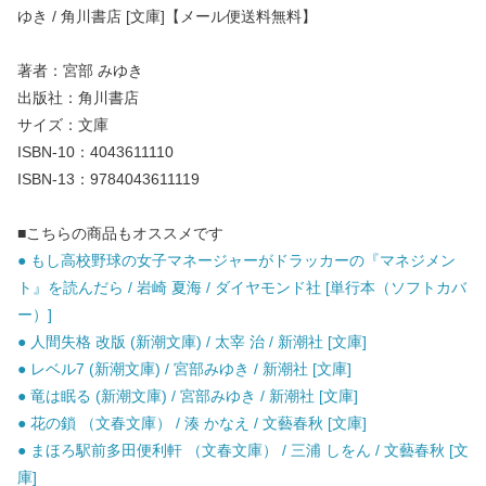
ゆき / 角川書店 [文庫]【メール便送料無料】
著者：宮部 みゆき
出版社：角川書店
サイズ：文庫
ISBN-10：4043611110
ISBN-13：9784043611119
■こちらの商品もオススメです
● もし高校野球の女子マネージャーがドラッカーの『マネジメン
ト』を読んだら / 岩崎 夏海 / ダイヤモンド社 [単行本（ソフトカバ
ー）]
● 人間失格 改版 (新潮文庫) / 太宰 治 / 新潮社 [文庫]
● レベル7 (新潮文庫) / 宮部みゆき / 新潮社 [文庫]
● 竜は眠る (新潮文庫) / 宮部みゆき / 新潮社 [文庫]
● 花の鎖 （文春文庫） / 湊 かなえ / 文藝春秋 [文庫]
● まほろ駅前多田便利軒 （文春文庫） / 三浦 しをん / 文藝春秋 [文
庫]