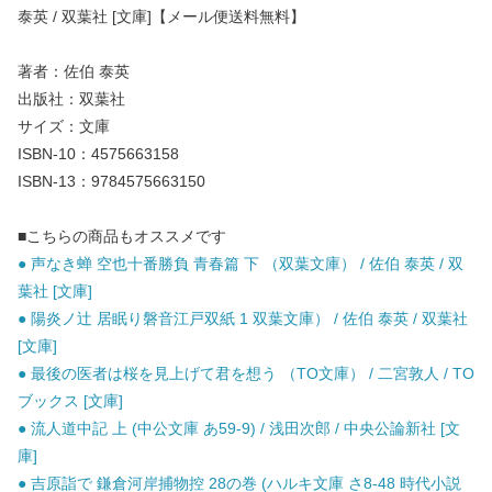
泰英 / 双葉社 [文庫]【メール便送料無料】
著者：佐伯 泰英
出版社：双葉社
サイズ：文庫
ISBN-10：4575663158
ISBN-13：9784575663150
■こちらの商品もオススメです
● 声なき蝉 空也十番勝負 青春篇 下 （双葉文庫） / 佐伯 泰英 / 双
葉社 [文庫]
● 陽炎ノ辻 居眠り磐音江戸双紙 1 双葉文庫） / 佐伯 泰英 / 双葉社
[文庫]
● 最後の医者は桜を見上げて君を想う （TO文庫） / 二宮敦人 / TO
ブックス [文庫]
● 流人道中記 上 (中公文庫 あ59-9) / 浅田次郎 / 中央公論新社 [文
庫]
● 吉原詣で 鎌倉河岸捕物控 28の巻 (ハルキ文庫 さ8-48 時代小説