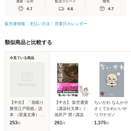
連絡・応対
配送スピード
梱包
4.7
4.6
4.7
販売者情報
支払い方法
営業日カレンダー
類似商品と比較する
今見ている商品
【中古】 「居眠り
【中古】 架空通貨
ちいかわ なんか小
磐音江戸双紙」読
（講談社文庫） /
さくてかわいいや
本 （双葉文庫） /
池井戸 潤 / 講談社
つ 7/ナガノ
佐伯 泰英 / 双葉社
[文庫]【メール便送
253
261
1,375
円
円
円
[文庫]【メール便送
料無料】