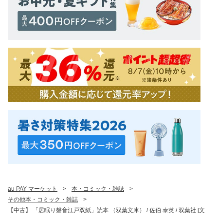
au PAY マーケット
>
本・コミック・雑誌
>
その他本・コミック・雑誌
>
【中古】 「居眠り磐音江戸双紙」読本 （双葉文庫） / 佐伯 泰英 / 双葉社 [文