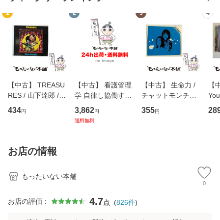
1
2
3
4
【中古】 TREASU
【中古】 看護管理
【中古】 生命力 /
【中
RES / 山下達郎 /
学 自律し協働する
チャットモンチー /
You
イーストウエス
専門職の看護マネ
キューンレコード
のがか
434
3,862
355
28
円
円
円
ト・ジャパン [CD]
ジメントスキル 改
[CD]【メール便送
【
送料無料
【メール便送料無
訂第3版 (看護学テ
料無料】
料
料】
キストNiCE) / 手島
恵 藤本幸三 / 南江
お店の情報
堂 [単行
もったいない本舗
0
4.7
お店の評価：
点
(
826
件
)