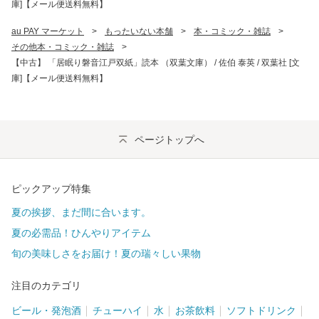
庫]【メール便送料無料】
au PAY マーケット
>
もったいない本舗
>
本・コミック・雑誌
>
その他本・コミック・雑誌
>
【中古】 「居眠り磐音江戸双紙」読本 （双葉文庫） / 佐伯 泰英 / 双葉社 [文
庫]【メール便送料無料】
ページトップへ
ピックアップ特集
夏の挨拶、まだ間に合います。
夏の必需品！ひんやりアイテム
旬の美味しさをお届け！夏の瑞々しい果物
注目のカテゴリ
ビール・発泡酒
チューハイ
水
お茶飲料
ソフトドリンク