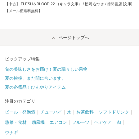
【中古】 FLESH＆BLOOD 22 （キャラ文庫） / 松岡 なつき / 徳間書店 [文庫]
【メール便送料無料】
ページトップへ
ピックアップ特集
旬の美味しさをお届け！夏の瑞々しい果物
夏の挨拶、まだ間に合います。
夏の必需品！ひんやりアイテム
注目のカテゴリ
ビール・発泡酒
チューハイ
水
お茶飲料
ソフトドリンク
惣菜・食材
扇風機
エアコン
フルーツ
ヘアケア
肉
ウナギ