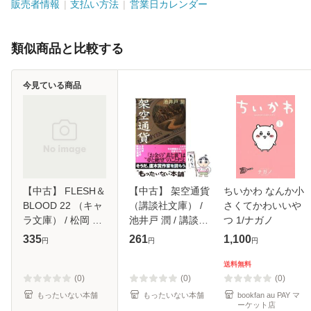
販売者情報
支払い方法
営業日カレンダー
類似商品と比較する
今見ている商品
【中古】 FLESH＆
【中古】 架空通貨
ちいかわ なんか小
BLOOD 22 （キャ
（講談社文庫） /
さくてかわいいや
ラ文庫） / 松岡 な
池井戸 潤 / 講談社
つ 1/ナガノ
つき / 徳間書店 [文
[文庫]【メール便送
335
261
1,100
円
円
円
庫]【メール便送料
料無料】
無料】
送料無料
(0)
(0)
(0)
もったいない本舗
もったいない本舗
bookfan au PAY マ
ーケット店