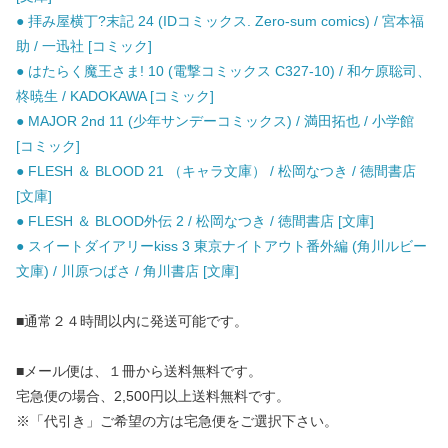
● 拝み屋横丁?末記 24 (IDコミックス. Zero-sum comics) / 宮本福
助 / 一迅社 [コミック]
● はたらく魔王さま! 10 (電撃コミックス C327-10) / 和ケ原聡司、
柊暁生 / KADOKAWA [コミック]
● MAJOR 2nd 11 (少年サンデーコミックス) / 満田拓也 / 小学館
[コミック]
● FLESH ＆ BLOOD 21 （キャラ文庫） / 松岡なつき / 徳間書店
[文庫]
● FLESH ＆ BLOOD外伝 2 / 松岡なつき / 徳間書店 [文庫]
● スイートダイアリーkiss 3 東京ナイトアウト番外編 (角川ルビー
文庫) / 川原つばさ / 角川書店 [文庫]
■通常２４時間以内に発送可能です。
■メール便は、１冊から送料無料です。
宅急便の場合、2,500円以上送料無料です。
※「代引き」ご希望の方は宅急便をご選択下さい。