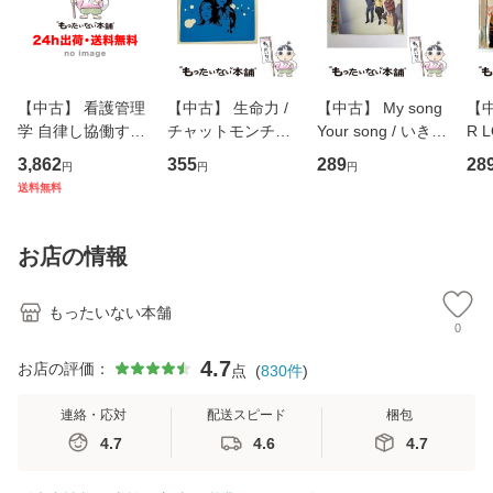
【中古】 看護管理
【中古】 生命力 /
【中古】 My song
【中
学 自律し協働する
チャットモンチー /
Your song / いきも
R 
専門職の看護マネ
キューンレコード
のがかり / [CD]
産限
3,862
355
289
28
円
円
円
ジメントスキル 改
[CD]【メール便送
【メール便送料無
翔太
送料無料
訂第3版 (看護学テ
料無料】
料】
[C
キストNiCE) / 手島
料
恵 藤本幸三 / 南江
お店の情報
堂 [単行
もったいない本舗
0
4.7
お店の評価：
点
(
830
件
)
連絡・応対
配送スピード
梱包
4.7
4.6
4.7