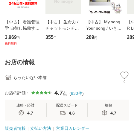
【中古】 看護管理
【中古】 生命力 /
【中古】 My song
【中
学 自律し協働する
チャットモンチー /
Your song / いきも
R 
専門職の看護マネ
キューンレコード
のがかり / [CD]
産限
3,969
355
289
28
円
円
円
ジメントスキル 改
[CD]【メール便送
【メール便送料無
翔太
送料無料
訂第3版 (看護学テ
料無料】
料】
[C
キストNiCE) / 手島
料
恵 藤本幸三 / 南江
お店の情報
堂 [単行
もったいない本舗
0
4.7
お店の評価：
点
(
830
件
)
連絡・応対
配送スピード
梱包
4.7
4.6
4.7
販売者情報
支払い方法
営業日カレンダー