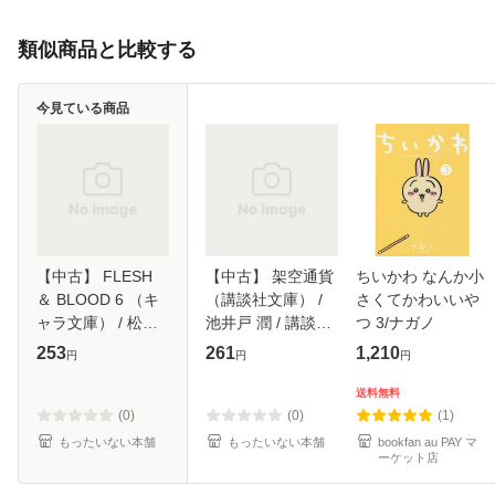
類似商品と比較する
今見ている商品
【中古】 FLESH
【中古】 架空通貨
ちいかわ なんか小
＆ BLOOD 6 （キ
（講談社文庫） /
さくてかわいいや
ャラ文庫） / 松岡
池井戸 潤 / 講談社
つ 3/ナガノ
なつき / 徳間書店
[文庫]【メール便送
253
261
1,210
円
円
円
[文庫]【メール便送
料無料】
料無料】
送料無料
(0)
(0)
(1)
もったいない本舗
もったいない本舗
bookfan au PAY マ
ーケット店