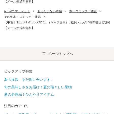
【メール便送料無料】
au PAY マーケット
>
もったいない本舗
>
本・コミック・雑誌
>
その他本・コミック・雑誌
>
【中古】 FLESH ＆ BLOOD 13 （キャラ文庫） / 松岡 なつき / 徳間書店 [文庫]
【メール便送料無料】
ページトップへ
ピックアップ特集
夏の挨拶、まだ間に合います。
旬の美味しさをお届け！夏の瑞々しい果物
夏の必需品！ひんやりアイテム
注目のカテゴリ