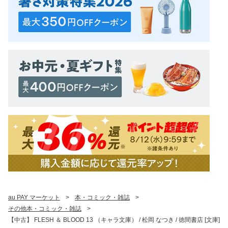
au PAY マーケット
>
本・コミック・雑誌
>
その他本・コミック・雑誌
>
【中古】 FLESH ＆ BLOOD 13 （キャラ文庫） / 松岡 なつき / 徳間書店 [文庫]