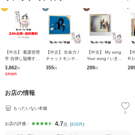
1
2
3
4
【中古】 看護管理
【中古】 生命力 /
【中古】 My song
【中
学 自律し協働する
チャットモンチー /
Your song / いきも
R 
専門職の看護マネ
キューンレコード
のがかり / [CD]
産限
3,862
355
289
28
円
円
円
ジメントスキル 改
[CD]【メール便送
【メール便送料無
翔太
送料無料
訂第3版 (看護学テ
料無料】
料】
[C
キストNiCE) / 手島
料
恵 藤本幸三 / 南江
お店の情報
堂 [単行
もったいない本舗
0
4.7
お店の評価：
点
(
826
件
)