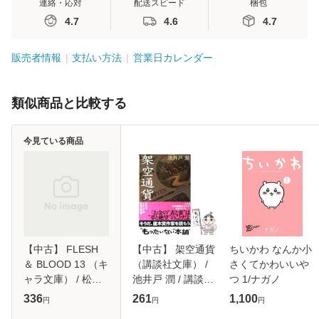
連絡・応対
配送スピード
梱包
4.7
4.6
4.7
販売者情報
支払い方法
営業日カレンダー
類似商品と比較する
今見ている商品
【中古】 FLESH
【中古】 架空通貨
ちいかわ なんか小
＆ BLOOD 13 （キ
（講談社文庫） /
さくてかわいいや
ャラ文庫） / 松岡
池井戸 潤 / 講談社
つ 1/ナガノ
なつき / 徳間書店
[文庫]【メール便送
336
261
1,100
円
円
円
[文庫]【メール便送
料無料】