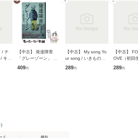
3
4
5
/ チ
【中古】 発達障害
【中古】 My song Yo
【中古】 FOR
/ キュ
「グレーゾーン」 そ
ur song / いきものが
OVE（初回
D]
の正しい理解と克服法
かり / [CD]【メール便
盤） / 清水
409
289
289
円
円
円
無料】
(SB新書 572) / 岡田尊
送料無料】
ミリヤ / [CD]【メール
司 / ＳＢクリエイティ
便送料無料
ブ [新書]【メール便送
料無料】
件
)
ード
梱包