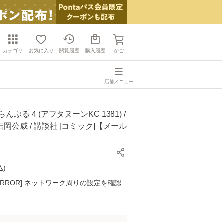
カテゴリ
お気に入り
閲覧履歴
購入履歴
かご
店舗メニュー
んぶる 4 (アフタヌーンKC 1381) /
岡公威 / 講談社 [コミック]【メール
】
込
)
K ERROR] ネットワーク周りの設定を確認