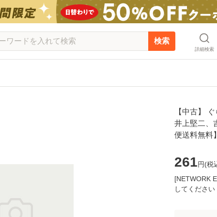
検索
詳細検索
【中古】 ぐら
井上堅二、吉
便送料無料
261
円(
税
[NETWOR
してください