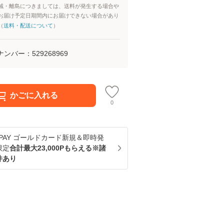
域・離島につきましては、送料が発生する場合や
お届け予定日期間内にお届けできない場合があり
（
送料・配送について
）
ナンバー：
529268969
かごに入れる
0
u PAY ゴールドカード新規＆即時発
限定
合計最大23,000Pもらえる※諸
件あり