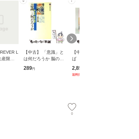
6
7
8
EVER L
【中古】 「意識」と
【中古】 耳をすませ
【中古】
生産限定
は何だろうか 脳の来
ば 〈2枚組〉 [DVD] /
も2時間
翔太×加藤
歴、知覚の錯誤 （講
ブエナ・ビスタ・ホー
めるよう
289
2,852
253
円
円
円
談社現代新書） / 下条
ム・エンターテイメン
計超入門！
送料無料
】
信輔 / 講談社 [新書]
ト [DVD]【メール便送
隆 / 高
【メール便送料無料】
料無料】
（ソフト
【メール
0