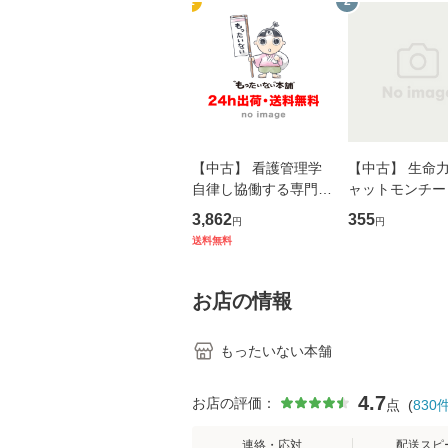
1
2
【中古】 看護管理学
【中古】 生命力 
自律し協働する専門職
ャットモンチー 
の看護マネジメントス
ーンレコード [C
3,862
355
円
円
キル 改訂第3版 (看護
【メール便送料
送料無料
学テキストNiCE) / 手
島恵 藤本幸三 / 南江
堂 [単行
お店の情報
もったいない本舗
4.7
お店の評価：
点
(
830
連絡・応対
配送スピ