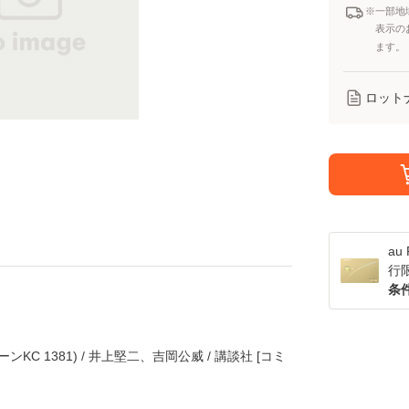
※一部地
表示の
ます。
ロット
a
行
条
KC 1381) / 井上堅二、吉岡公威 / 講談社 [コミ