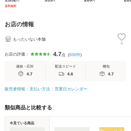
円
円
円
ジメントスキル 改
[CD]【メール便送
【メール便送料無
翔太
送料無料
訂第3版 (看護学テ
料無料】
料】
[C
キストNiCE) / 手島
料
恵 藤本幸三 / 南江
お店の情報
堂 [単行
もったいない本舗
0
4.7
お店の評価：
点
(
830
件
)
連絡・応対
配送スピード
梱包
4.7
4.6
4.7
販売者情報
支払い方法
営業日カレンダー
類似商品と比較する
今見ている商品