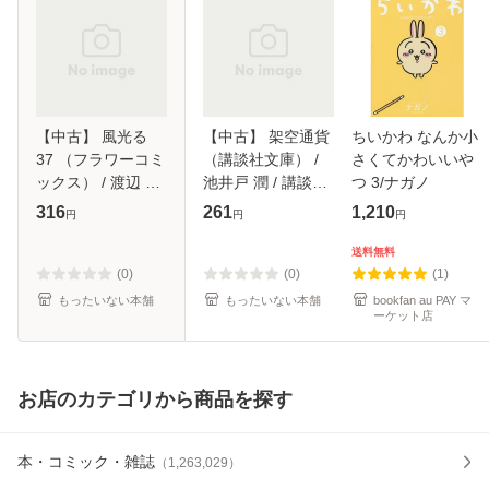
【中古】 風光る
【中古】 架空通貨
ちいかわ なんか小
37 （フラワーコミ
（講談社文庫） /
さくてかわいいや
ックス） / 渡辺 多
池井戸 潤 / 講談社
つ 3/ナガノ
恵子 / 小学館 [コミ
[文庫]【メール便送
316
261
1,210
円
円
円
ック]【メール便送
料無料】
料無料】
送料無料
(0)
(0)
(1)
もったいない本舗
もったいない本舗
bookfan au PAY マ
ーケット店
お店のカテゴリから商品を探す
本・コミック・雑誌
（
1,263,029
）