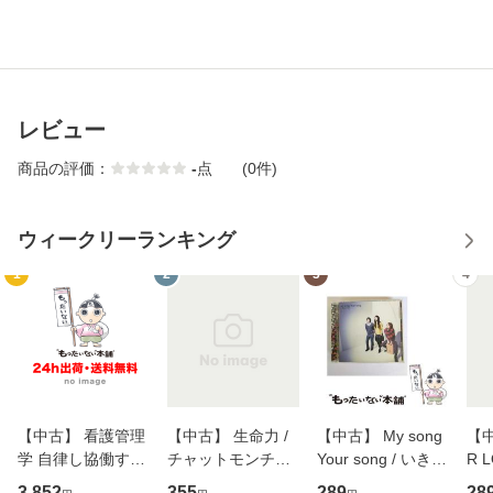
レビュー
商品の評価：
-
点
(0件)
ウィークリーランキング
1
2
3
4
【中古】 看護管理
【中古】 生命力 /
【中古】 My song
【中
学 自律し協働する
チャットモンチー /
Your song / いきも
R 
専門職の看護マネ
キューンレコード
のがかり / [CD]
産限
3,852
355
289
28