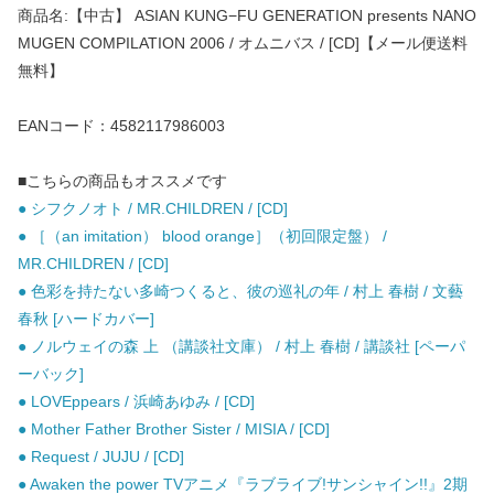
商品名:【中古】 ASIAN KUNG−FU GENERATION presents NANO
MUGEN COMPILATION 2006 / オムニバス / [CD]【メール便送料
無料】
EANコード：4582117986003
■こちらの商品もオススメです
● シフクノオト / MR.CHILDREN / [CD]
● ［（an imitation） blood orange］（初回限定盤） /
MR.CHILDREN / [CD]
● 色彩を持たない多崎つくると、彼の巡礼の年 / 村上 春樹 / 文藝
春秋 [ハードカバー]
● ノルウェイの森 上 （講談社文庫） / 村上 春樹 / 講談社 [ペーパ
ーバック]
● LOVEppears / 浜崎あゆみ / [CD]
● Mother Father Brother Sister / MISIA / [CD]
● Request / JUJU / [CD]
● Awaken the power TVアニメ『ラブライブ!サンシャイン!!』2期