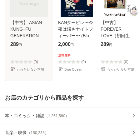
【中古】 ASIAN
KANタービレ〜今
【中古】
KUNG−FU
夜は帰さナイトフ
FOREVER
GENERATION
ィーバー〜 (Blu-
LOVE（初回生産
presents NANO
ray)
限定盤） / 清水翔
289
2,000
289
円
円
円
MUGEN
太×加藤ミリヤ /
COMPILATION
[CD]【メール便送
送料無料
2006 / オムニバス
料無料】
(0)
(0)
(0)
/ [CD]【メール便送
もったいない本舗
Blue Ocean
もったいない本舗
料無料】
お店のカテゴリから商品を探す
本・コミック・雑誌
（
1,251,580
）
音楽・映像
（
150,238
）