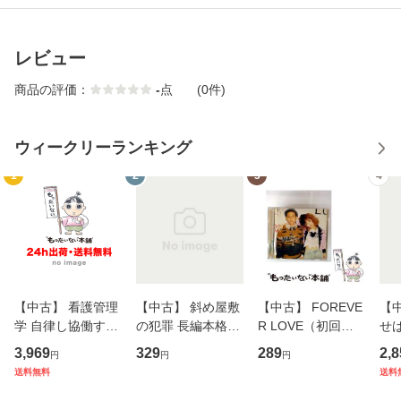
レビュー
商品の評価：
-
点
(0件)
ウィークリーランキング
1
2
3
4
【中古】 看護管理
【中古】 斜め屋敷
【中古】 FOREVE
【
学 自律し協働する
の犯罪 長編本格推
R LOVE（初回生
せば
専門職の看護マネ
理小説 (光文社文
産限定盤） / 清水
VD
3,969
329
289
2,8
円
円
円
ジメントスキル 改
庫) / 島田荘司 / 光
翔太×加藤ミリヤ /
タ
送料無料
送料
訂第3版 (看護学テ
文社 [文庫]【メー
[CD]【メール便送
ター