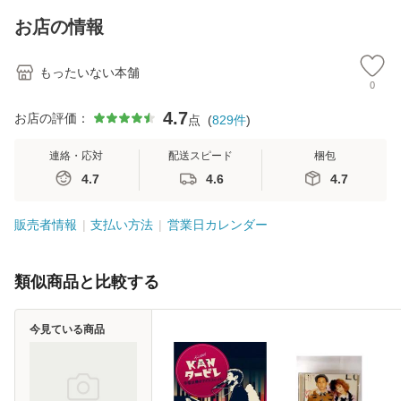
キストNiCE) / 手島
ル便送料無料】
料無料】
VD
恵 藤本幸三 / 南江
料
お店の情報
堂 [単行
もったいない本舗
0
4.7
お店の評価：
点
(
829
件
)
連絡・応対
配送スピード
梱包
4.7
4.6
4.7
販売者情報
支払い方法
営業日カレンダー
類似商品と比較する
今見ている商品