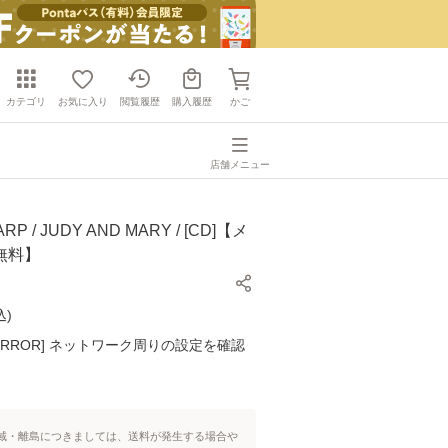
カテゴリ
お気に入り
閲覧履歴
購入履歴
かご
店舗メニュー
P / JUDY AND MARY / [CD]【メ
無料】
込
)
K ERROR] ネットワーク周りの設定を確認
域・離島につきましては、送料が発生する場合や