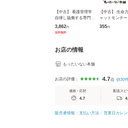
【中古】 看護管理学
【中古】 生命力 
自律し協働する専門職
ャットモンチー 
の看護マネジメントス
ーンレコード [C
3,862
355
円
円
キル 改訂第3版 (看護
【メール便送料
送料無料
学テキストNiCE) / 手
島恵 藤本幸三 / 南江
堂 [単行
お店の情報
もったいない本舗
4.7
お店の評価：
点
(
830
連絡・応対
配送スピ
4.7
4
販売者情報
支払い方法
営業日カレン