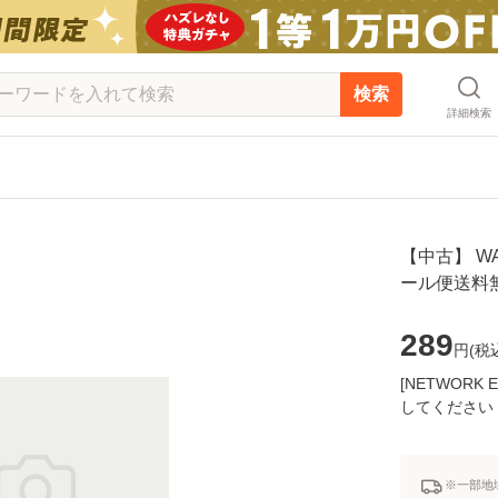
検索
詳細検索
【中古】 WAR
ール便送料
289
円(
税
[NETWOR
してください
※一部地