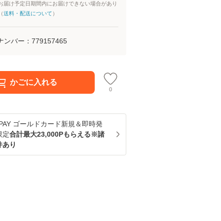
お届け予定日期間内にお届けできない場合があり
（
送料・配送について
）
ナンバー：
779157465
かごに入れる
0
u PAY ゴールドカード新規＆即時発
限定
合計最大23,000Pもらえる※諸
件あり