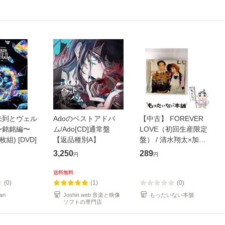
未到とヴェル
Adoのベストアドバ
【中古】 FOREVER
〜銘銘編〜
ム/Ado[CD]通常盤
LOVE（初回生産限定
枚組) [DVD]
【返品種別A】
盤） / 清水翔太×加藤
ミリヤ / [CD]【メール
3,250
289
円
円
便送料無料】
送料無料
(0)
(1)
(0)
an
Joshin web 音楽と映像
もったいない本舗
ソフトの専門店