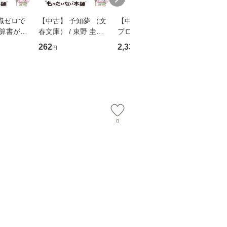
識ゼロで
【中古】 予知夢 （文
【中古】 野ブタ。を
【中古】 
決算書が読
春文庫） / 東野 圭吾 /
プロデュース [DVD-B
島みゆき / [CD]【
る！ 会
文藝春秋 [文庫]【メー
OX] / バップ [DVD]
ル便送料
262
2,335
2,150
円
円
円
 佐伯 良
ル便送料無料】
【メール便送料無料】
店 [単行本
ー）]
送
0