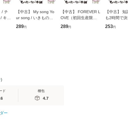
/ チ
【中古】 My song Yo
【中古】 FOREVER L
【中古】 知
/ キュ
ur song / いきものが
OVE（初回生産限定
も2時間で
D]
かり / [CD]【メール便
盤） / 清水翔太×加藤
めるようにな
289
289
253
円
円
円
無料】
送料無料】
ミリヤ / [CD]【メール
計超入門！ /
便送料無料】
隆 / 高橋書
（ソフトカバ
【メール便
件
)
ード
梱包
.6
4.7
ダー