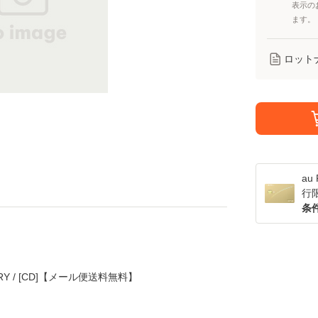
表示の
ます。
ロット
a
行
条
ARY / [CD]【メール便送料無料】