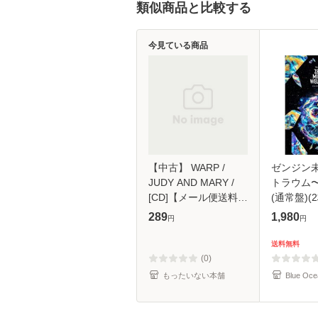
類似商品と比較する
今見ている商品
【中古】 WARP /
ゼンジン
JUDY AND MARY /
トラウム
[CD]【メール便送料無
(通常盤)(2
料】
289
1,980
円
円
送料無料
(0)
もったいない本舗
Blue Oce