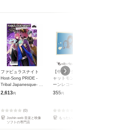
ファビュラスナイト
【中古】 生命力 / チ
【中古】 My so
Host-Song PRIDE -
ャットモンチー / キュ
Your song / 
Tribal Japanesque- ネ
ーンレコード [CD]
がかり / [CD]【メール
オバサラ/皇麗夢(豊永
【メール便送料無料】
便送料無料】
2,613
355
289
円
円
円
利行)[CD]【返品種別
A】
(0)
(0)
(0)
Joshin web 音楽と映像
もったいない本舗
もったいない本
ソフトの専門店