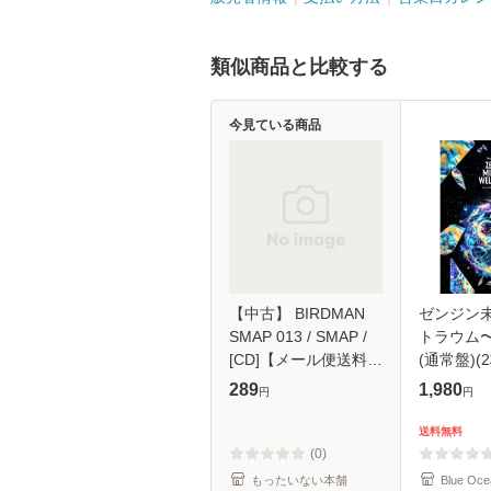
類似商品と比較する
今見ている商品
【中古】 BIRDMAN
ゼンジン
SMAP 013 / SMAP /
トラウム
[CD]【メール便送料無
(通常盤)(2
料】
289
1,980
円
円
送料無料
(0)
もったいない本舗
Blue Oce