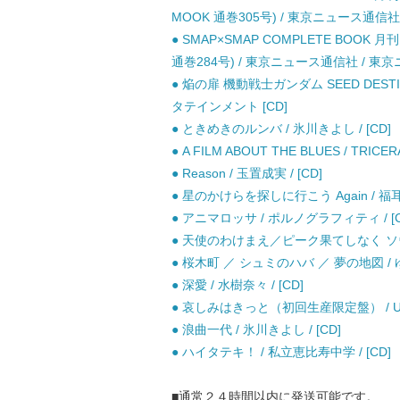
MOOK 通巻305号) / 東京ニュース通信社
● SMAP×SMAP COMPLETE BOOK 月
通巻284号) / 東京ニュース通信社 / 東
● 焔の扉 機動戦士ガンダム SEED DESTINY 
タテインメント [CD]
● ときめきのルンバ / 氷川きよし / [CD]
● A FILM ABOUT THE BLUES / TRICER
● Reason / 玉置成実 / [CD]
● 星のかけらを探しに行こう Again / 福耳 /
● アニマロッサ / ポルノグラフィティ / [C
● 天使のわけまえ／ピーク果てしなく ソウル限り
● 桜木町 ／ シュミのハバ ／ 夢の地図 / ゆず
● 深愛 / 水樹奈々 / [CD]
● 哀しみはきっと（初回生産限定盤） / UVERw
● 浪曲一代 / 氷川きよし / [CD]
● ハイタテキ！ / 私立恵比寿中学 / [CD]
■通常２４時間以内に発送可能です。