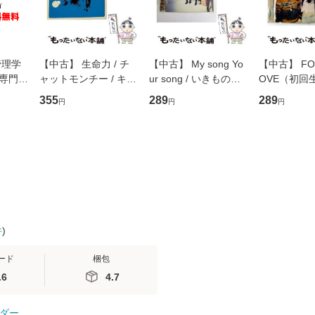
管理学
【中古】 生命力 / チ
【中古】 My song Yo
【中古】 FOR
専門職
ャットモンチー / キュ
ur song / いきものが
OVE（初回
ントス
ーンレコード [CD]
かり / [CD]【メール便
盤） / 清水
355
289
289
円
円
円
(看護
【メール便送料無料】
送料無料】
ミリヤ / [CD]【メール
 / 手
便送料無料
 南江
件
)
ード
梱包
.6
4.7
ダー