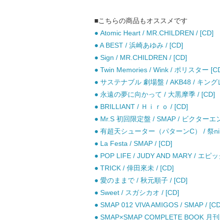
■こちらの商品もオススメです
● Atomic Heart / MR.CHILDREN / [CD]
● A BEST / 浜崎あゆみ / [CD]
● Sign / MR.CHILDREN / [CD]
● Twin Memories / Wink / ポリスター [C
● サステナブル 劇場盤 / AKB48 / キング
● 永遠の夢に向かって / 大黒摩季 / [CD]
● BRILLIANT / Ｈｉｒｏ / [CD]
● Mr.S 初回限定盤 / SMAP / ビクター
● 有超天シューター（パターンC） / 祭nine.
● La Festa / SMAP / [CD]
● POP LIFE / JUDY AND MARY /
● TRICK / 倖田來未 / [CD]
● 愛のままで / 秋元順子 / [CD]
● Sweet / スガシカオ / [CD]
● SMAP 012 VIVA AMIGOS / SMAP / [CD
● SMAP×SMAP COMPLETE BOOK 月