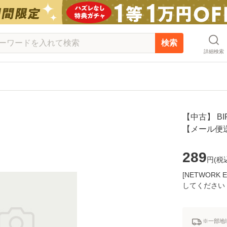
検索
詳細検索
【中古】 BIRD
【メール便
289
円(
税
[NETWOR
してください
※一部地