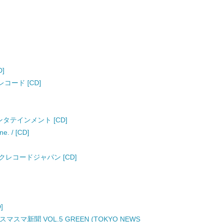
D]
レコード [CD]
エンタテインメント [CD]
 / [CD]
 エピックレコードジャパン [CD]
]
刊スマスマ新聞 VOL.5 GREEN (TOKYO NEWS