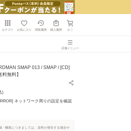
カテゴリ
お気に入り
閲覧履歴
購入履歴
かご
店舗メニュー
MAN SMAP 013 / SMAP / [CD]
送料無料】
込
)
K ERROR] ネットワーク周りの設定を確認
域・離島につきましては、送料が発生する場合や