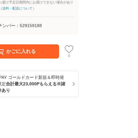
お届け予定日期間内にお届けできない場合があり
（
送料・配送について
）
ナンバー：
529159188
かごに入れる
0
u PAY ゴールドカード新規＆即時発
限定
合計最大23,000Pもらえる※諸
件あり