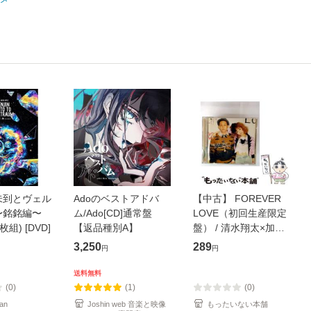
未到とヴェル
Adoのベストアドバ
【中古】 FOREVER
〜銘銘編〜
ム/Ado[CD]通常盤
LOVE（初回生産限定
枚組) [DVD]
【返品種別A】
盤） / 清水翔太×加藤
ミリヤ / [CD]【メール
3,250
289
円
円
便送料無料】
送料無料
(0)
(1)
(0)
an
Joshin web 音楽と映像
もったいない本舗