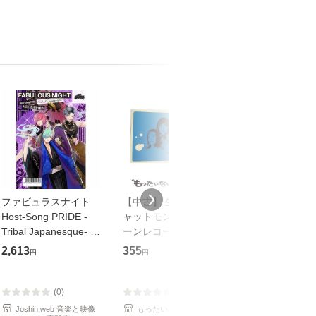
ファビュラスナイト
【中古】 生命力 / チ
【中古】 My so
Host-Song PRIDE -
ャットモンチー / キュ
Your song / 
Tribal Japanesque- ネ
ーンレコード [CD]
がかり / [CD]【メール
オバサラ/皇麗夢(豊永
【メール便送料無料】
便送料無料】
2,613
355
289
円
円
円
利行)[CD]【返品種別
A】
(0)
(0)
(0)
Joshin web 音楽と映像
もったいない本舗
もったいない本