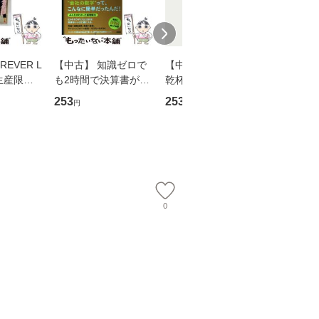
EVER L
【中古】 知識ゼロで
【中古】 ウインクで
【中古】
生産限定
も2時間で決算書が読
乾杯 (ノン・ポシェッ
春文庫） /
翔太×加藤
めるようになる！ 会
ト) / 東野圭吾 / 祥伝
文藝春秋 
253
253
262
円
円
円
計超入門！ / 佐伯 良
社 [文庫]【メール便送
ル便送料
】
隆 / 高橋書店 [単行本
料無料】
（ソフトカバー）]
【メール便送
0