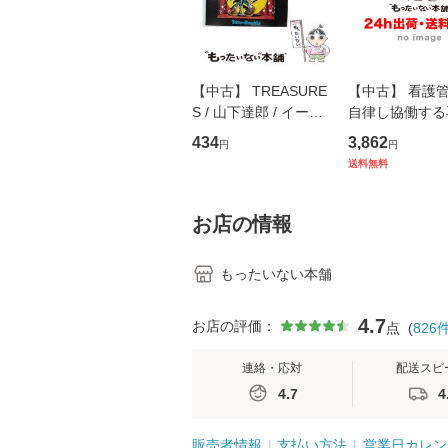
【中古】 TREASURE
【中古】 看護
S / 山下達郎 / イース
自律し協働する
トウエスト・ジャパン
の看護マネジメ
434
3,862
円
円
[CD]【メール便送料無
キル 改訂第3版 
送料無料
料】
学テキストNiCE)
島恵 藤本幸三 /
堂 [単行
お店の情報
もったいない本舗
4.7
お店の評価：
点
(
826
連絡・応対
配送スピ
4.7
4
販売者情報
支払い方法
営業日カレン