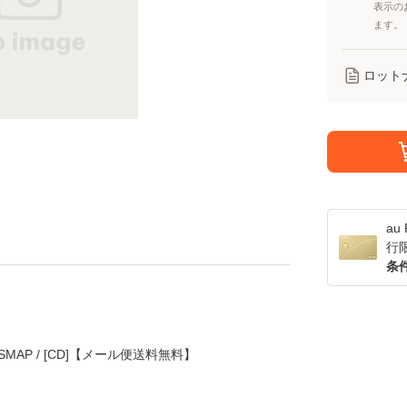
表示の
ます。
ロット
a
行
条
/ SMAP / [CD]【メール便送料無料】