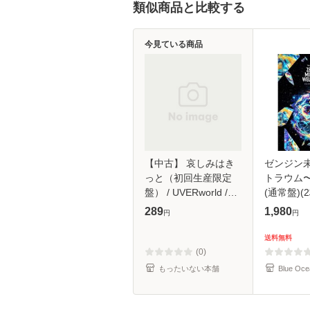
類似商品と比較する
今見ている商品
【中古】 哀しみはき
ゼンジン
っと（初回生産限定
トラウム
盤） / UVERworld /
(通常盤)(2
[CD]【メール便送料無
289
1,980
円
円
料】
送料無料
(0)
もったいない本舗
Blue Oce