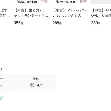
管理学
【中古】 生命力 / チ
【中古】 My song Yo
【中古】 FOR
専門職
ャットモンチー / キュ
ur song / いきものが
OVE（初回
ントス
ーンレコード [CD]
かり / [CD]【メール便
盤） / 清水
355
289
289
円
円
円
(看護
【メール便送料無料】
送料無料】
ミリヤ / [CD]【メール
 / 手
便送料無料
 南江
件
)
ード
梱包
.6
4.7
ダー