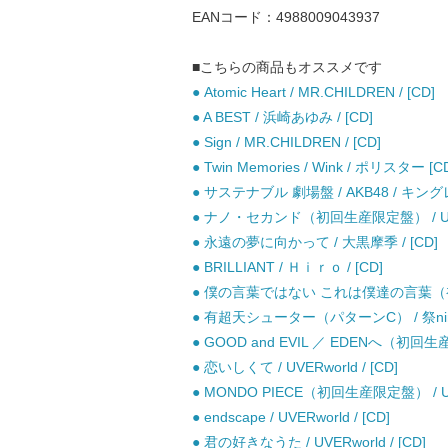
EANコード：4988009043937
■こちらの商品もオススメです
● Atomic Heart / MR.CHILDREN / [CD]
● A BEST / 浜崎あゆみ / [CD]
● Sign / MR.CHILDREN / [CD]
● Twin Memories / Wink / ポリスター [C
● サステナブル 劇場盤 / AKB48 / キング
● ナノ・セカンド（初回生産限定盤） / UVERw
● 永遠の夢に向かって / 大黒摩季 / [CD]
● BRILLIANT / Ｈｉｒｏ / [CD]
● 僕の言葉ではない これは僕達の言葉（初回生産
● 有超天シューター（パターンC） / 祭nine.
● GOOD and EVIL ／ EDENへ（初回生産限
● 恋いしくて / UVERworld / [CD]
● MONDO PIECE（初回生産限定盤） / UVER
● endscape / UVERworld / [CD]
● 君の好きなうた / UVERworld / [CD]