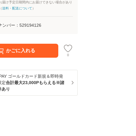
お届け予定日期間内にお届けできない場合があり
（
送料・配送について
）
ナンバー：
529194126
かごに入れる
0
u PAY ゴールドカード新規＆即時発
限定
合計最大23,000Pもらえる※諸
件あり