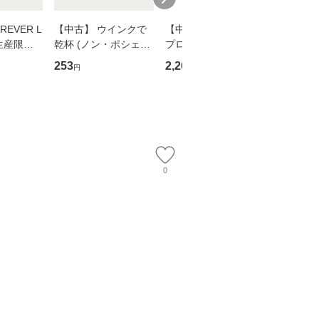
EVER L
【中古】 ウインクで
【中古】 野ブタ。を
【中古】 
生産限定
乾杯 (ノン・ポシェッ
プロデュース [DVD-B
島みゆき / [CD]【
翔太×加藤
ト) / 東野圭吾 / 祥伝
OX] / バップ [DVD]
ル便送料
253
2,266
2,150
円
円
円
社 [文庫]【メール便送
【メール便送料無料】
】
料無料】
0