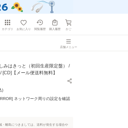
カテゴリ
お気に入り
閲覧履歴
購入履歴
かご
店舗メニュー
しみはきっと（初回生産限定盤） /
ld / [CD]【メール便送料無料】
込
)
K ERROR] ネットワーク周りの設定を確認
域・離島につきましては、送料が発生する場合や