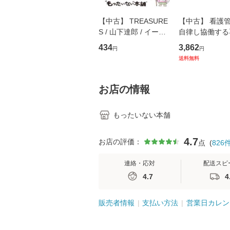
【中古】 TREASURE
【中古】 看護
S / 山下達郎 / イース
自律し協働する
トウエスト・ジャパン
の看護マネジメ
434
3,862
円
円
[CD]【メール便送料無
キル 改訂第3版 
送料無料
料】
学テキストNiCE)
島恵 藤本幸三 /
堂 [単行
お店の情報
もったいない本舗
4.7
お店の評価：
点
(
826
連絡・応対
配送スピ
4.7
4
販売者情報
支払い方法
営業日カレン