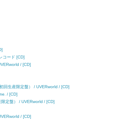
D]
レコード [CD]
orld / [CD]
限定盤） / UVERworld / [CD]
 / [CD]
定盤） / UVERworld / [CD]
world / [CD]