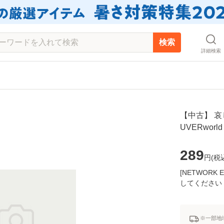
検索
詳細検索
【中古】 哀
UVERwor
289
円(
税
[NETWOR
してください
※一部地