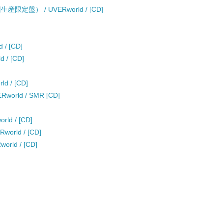
初回生産限定盤） / UVERworld / [CD]
/ [CD]
/ [CD]
 / [CD]
orld / SMR [CD]
d / [CD]
ld / [CD]
ld / [CD]