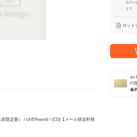
表示の
ます。
ロット
a
行
条
盤） / UVERworld / [CD]【メール便送料無