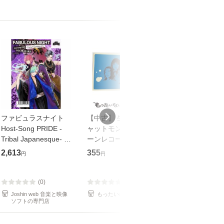
ファビュラスナイト
【中古】 生命力 / チ
【中古】 My so
Host-Song PRIDE -
ャットモンチー / キュ
Your song / 
Tribal Japanesque- ネ
ーンレコード [CD]
がかり / [CD]【メール
オバサラ/皇麗夢(豊永
【メール便送料無料】
便送料無料】
2,613
355
289
円
円
円
利行)[CD]【返品種別
A】
(0)
(0)
(0)
Joshin web 音楽と映像
もったいない本舗
もったいない本
ソフトの専門店