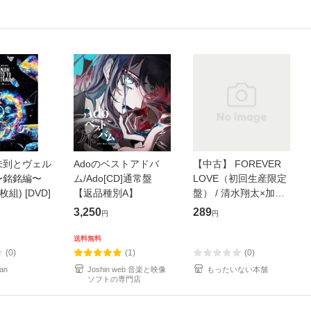
未到とヴェル
Adoのベストアドバ
【中古】 FOREVER
〜銘銘編〜
ム/Ado[CD]通常盤
LOVE（初回生産限定
枚組) [DVD]
【返品種別A】
盤） / 清水翔太×加藤
ミリヤ / [CD]【メール
3,250
289
円
円
便送料無料】
送料無料
(0)
(1)
(0)
an
Joshin web 音楽と映像
もったいない本舗
ソフトの専門店