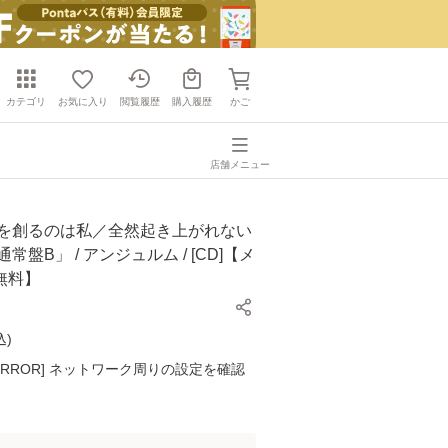
カテゴリ
お気に入り
閲覧履歴
購入履歴
かご
店舗メニュー
私を創るのは私／全然起き上がれない
通常盤B」 / アンジュルム / [CD]【メ
無料】
込
)
K ERROR] ネットワーク周りの設定を確認