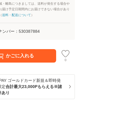
域・離島につきましては、送料が発生する場合や
お届け予定日期間内にお届けできない場合があり
（
送料・配送について
）
ナンバー：
530387884
かごに入れる
0
u PAY ゴールドカード新規＆即時発
限定
合計最大23,000Pもらえる※諸
件あり