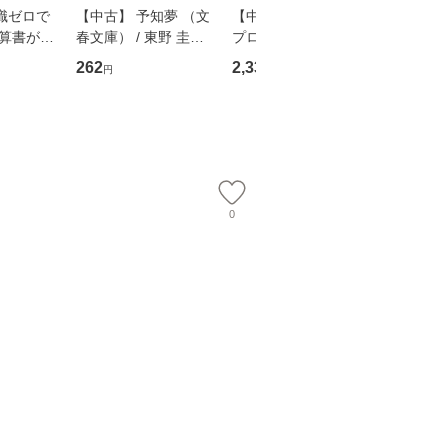
識ゼロで
【中古】 予知夢 （文
【中古】 野ブタ。を
【中古】 
決算書が読
春文庫） / 東野 圭吾 /
プロデュース [DVD-B
島みゆき / [CD]【
る！ 会
文藝春秋 [文庫]【メー
OX] / バップ [DVD]
ル便送料
262
2,335
2,150
円
円
円
 佐伯 良
ル便送料無料】
【メール便送料無料】
店 [単行本
ー）]
送
0