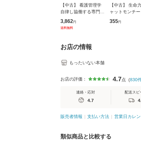
【中古】 看護管理学
【中古】 生命力 
自律し協働する専門職
ャットモンチー 
の看護マネジメントス
ーンレコード [C
3,862
355
円
円
キル 改訂第3版 (看護
【メール便送料
送料無料
学テキストNiCE) / 手
島恵 藤本幸三 / 南江
堂 [単行
お店の情報
もったいない本舗
4.7
お店の評価：
点
(
830
連絡・応対
配送スピ
4.7
4
販売者情報
支払い方法
営業日カレン
類似商品と比較する