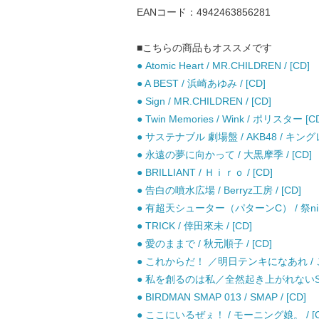
EANコード：4942463856281
■こちらの商品もオススメです
● Atomic Heart / MR.CHILDREN / [CD]
● A BEST / 浜崎あゆみ / [CD]
● Sign / MR.CHILDREN / [CD]
● Twin Memories / Wink / ポリスター [C
● サステナブル 劇場盤 / AKB48 / キング
● 永遠の夢に向かって / 大黒摩季 / [CD]
● BRILLIANT / Ｈｉｒｏ / [CD]
● 告白の噴水広場 / Berryz工房 / [CD]
● 有超天シューター（パターンC） / 祭nine.
● TRICK / 倖田來未 / [CD]
● 愛のままで / 秋元順子 / [CD]
● これからだ！ ／明日テンキになあれ / こ
● 私を創るのは私／全然起き上がれないSUND
● BIRDMAN SMAP 013 / SMAP / [CD]
● ここにいるぜぇ！ / モーニング娘。 / [C