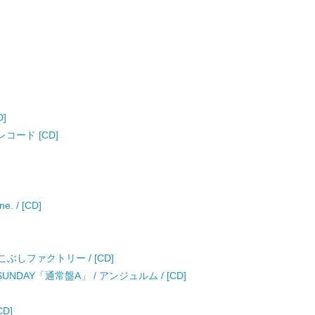
D]
レコード [CD]
 / [CD]
ぶしファクトリー / [CD]
AY「通常盤A」 / アンジュルム / [CD]
D]