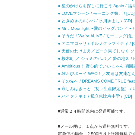
● 星のかけらを探しに行こう Again / 福耳 /
● LOVEマシーン / モーニング娘。 / [CD]
● ときめきのルンバ / 氷川きよし / [CD]
● Mr．Moonlight〜愛のビッグバンド〜 /
● そうだ！We’re ALIVE / モーニング娘。 /
● アニマロッサ / ポルノグラフィティ / [C
● 天使のわけまえ／ピーク果てしなく ソウル限り
● 桜木町 ／ シュミのハバ ／ 夢の地図 / ゆず
● Ambitious！ 野心的でいいじゃん 初回
● 雄叫びボーイ WAO！／友達は友達なんだ！（
● その先へ / DREAMS COME TRUE feat.
● 哀しみはきっと（初回生産限定盤） / UVERw
● ハイタテキ！ / 私立恵比寿中学 / [CD]
■通常２４時間以内に発送可能です。
■メール便は、１点から送料無料です。
宅急便の場合、2,500円以上送料無料で