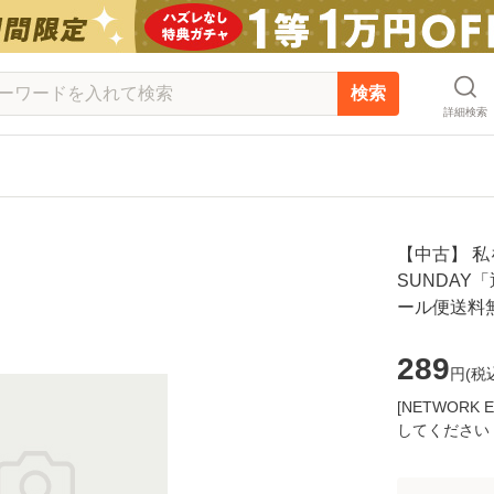
検索
詳細検索
【中古】 
SUNDAY「
ール便送料
289
円(
税
[NETWOR
してください