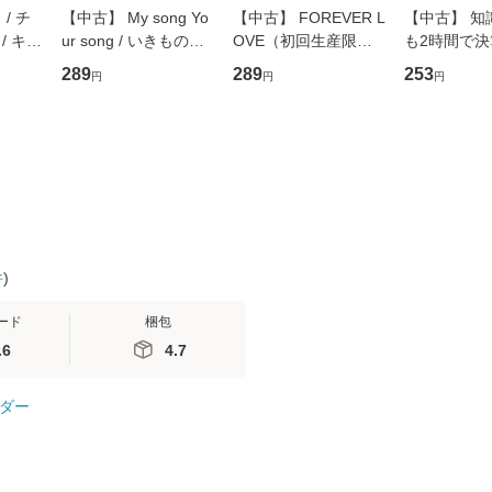
/ チ
【中古】 My song Yo
【中古】 FOREVER L
【中古】 知
/ キュ
ur song / いきものが
OVE（初回生産限定
も2時間で
D]
かり / [CD]【メール便
盤） / 清水翔太×加藤
めるようにな
289
289
253
円
円
円
無料】
送料無料】
ミリヤ / [CD]【メール
計超入門！ /
便送料無料】
隆 / 高橋書
（ソフトカバ
【メール便
件
)
ード
梱包
.6
4.7
ダー