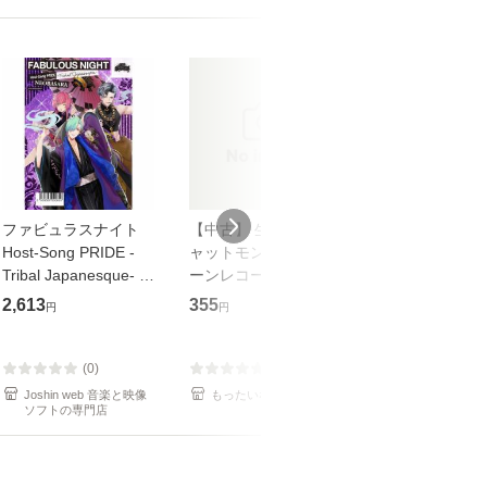
ファビュラスナイト
【中古】 生命力 / チ
【中古】 My so
Host-Song PRIDE -
ャットモンチー / キュ
Your song / 
Tribal Japanesque- ネ
ーンレコード [CD]
がかり / [CD]【メール
オバサラ/皇麗夢(豊永
【メール便送料無料】
便送料無料】
2,613
355
289
円
円
円
利行)[CD]【返品種別
A】
(0)
(0)
(0)
Joshin web 音楽と映像
もったいない本舗
もったいない本
ソフトの専門店