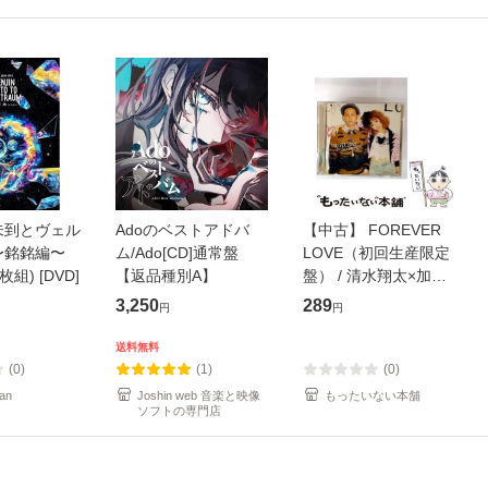
未到とヴェル
Adoのベストアドバ
【中古】 FOREVER
〜銘銘編〜
ム/Ado[CD]通常盤
LOVE（初回生産限定
枚組) [DVD]
【返品種別A】
盤） / 清水翔太×加藤
ミリヤ / [CD]【メール
3,250
289
円
円
便送料無料】
送料無料
(0)
(1)
(0)
an
Joshin web 音楽と映像
もったいない本舗
ソフトの専門店