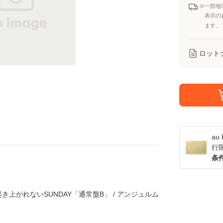
※一部地
表示の
ます。
ロット
a
行
条
き上がれないSUNDAY「通常盤B」 / アンジュルム