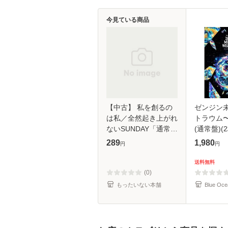
今見ている商品
【中古】 私を創るの
ゼンジン
は私／全然起き上がれ
トラウム
ないSUNDAY「通常盤
(通常盤)(2
B」 / アンジュルム /
289
1,980
円
円
[CD]【メール便送料無
料】
送料無料
(0)
もったいない本舗
Blue Oce