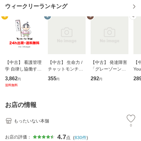
ウィークリーランキング
1
2
3
4
【中古】 看護管理
【中古】 生命力 /
【中古】 発達障害
【中
学 自律し協働する
チャットモンチー /
「グレーゾーン」
You
専門職の看護マネ
キューンレコード
その正しい理解と
のがか
3,862
355
292
28
円
円
円
ジメントスキル 改
[CD]【メール便送
克服法 (SB新書 57
【
送料無料
訂第3版 (看護学テ
料無料】
2) / 岡田尊司 / Ｓ
料
キストNiCE) / 手島
Ｂクリエイティブ
恵 藤本幸三 / 南江
[新書]【メール便送
お店の情報
堂 [単行
料無料】
もったいない本舗
0
4.7
お店の評価：
点
(
830
件
)