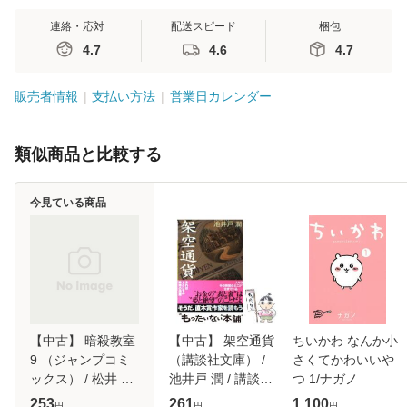
連絡・応対
配送スピード
梱包
4.7
4.6
4.7
販売者情報
支払い方法
営業日カレンダー
類似商品と比較する
今見ている商品
【中古】 暗殺教室
【中古】 架空通貨
ちいかわ なんか小
9 （ジャンプコミ
（講談社文庫） /
さくてかわいいや
ックス） / 松井 優
池井戸 潤 / 講談社
つ 1/ナガノ
征 / 集英社 [コミッ
[文庫]【メール便送
253
261
1,100
円
円
円