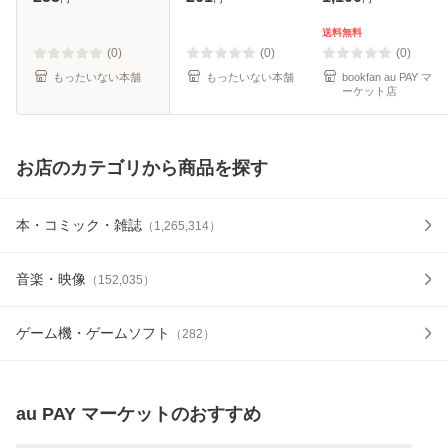
ク]【メール便送料
料無料】
無料】
送料無料
(0)
(0)
(0)
もったいない本舗
もったいない本舗
bookfan au PAY マ
ーケット店
お店のカテゴリから商品を探す
本・コミック・雑誌
（
1,265,314
）
音楽・映像
（
152,035
）
ゲーム機・ゲームソフト
（
282
）
au PAY マーケット
のおすすめ