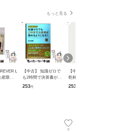
もっと見る
6
7
8
EVER L
【中古】 知識ゼロで
【中古】 ウインクで
【中古】
生産限定
も2時間で決算書が読
乾杯 (ノン・ポシェッ
春文庫） /
翔太×加藤
めるようになる！ 会
ト) / 東野圭吾 / 祥伝
文藝春秋 
253
253
262
円
円
円
計超入門！ / 佐伯 良
社 [文庫]【メール便送
ル便送料
】
隆 / 高橋書店 [単行本
料無料】
（ソフトカバー）]
【メール便送
0