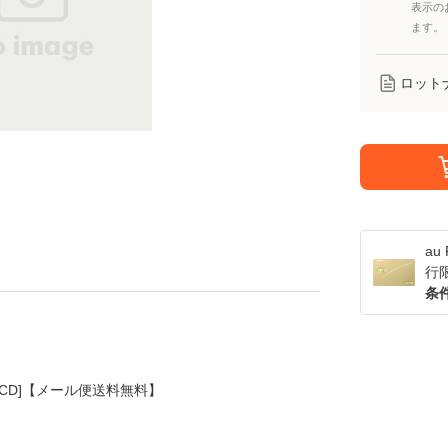
表示の
ます。
ロット
a
行
条
-R / [CD]【メール便送料無料】