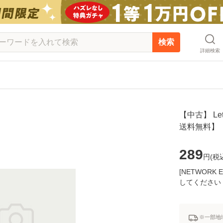
検索
詳細検索
【中古】 Let 
送料無料】
289
円(
税
[NETWOR
してください
※一部地