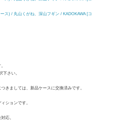
ス) / 丸山くがね、深山フギン / KADOKAWA [コ
す。
択下さい。
につきましては、新品ケースに交換済みです。
ディションです。
金対応。