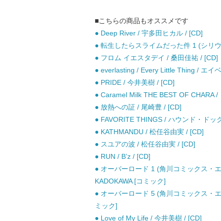
■こちらの商品もオススメです
● Deep River / 宇多田ヒカル / [CD]
● 転生したらスライムだった件 1 (シリウスK
● フロム イエスタデイ / 桑田佳祐 / [CD]
● everlasting / Every Little Thing / 
● PRIDE / 今井美樹 / [CD]
● Caramel Milk THE BEST OF CHARA 
● 放熱への証 / 尾崎豊 / [CD]
● FAVORITE THINGS / ハウンド・ドッグ 
● KATHMANDU / 松任谷由実 / [CD]
● スユアの波 / 松任谷由実 / [CD]
● RUN / B’z / [CD]
● オーバーロード 1 (角川コミックス・エース
KADOKAWA [コミック]
● オーバーロード 5 (角川コミックス・エー
ミック]
● Love of My Life / 今井美樹 / [CD]