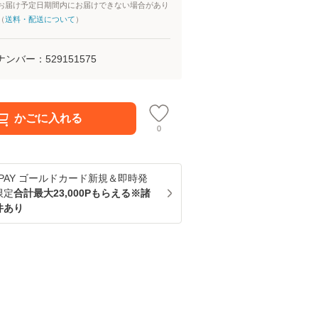
お届け予定日期間内にお届けできない場合があり
（
送料・配送について
）
ナンバー：
529151575
かごに入れる
0
u PAY ゴールドカード新規＆即時発
限定
合計最大23,000Pもらえる※諸
件あり