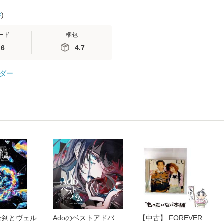
件
)
ード
梱包
.6
4.7
ダー
未到とヴェル
Adoのベストアドバ
【中古】 FOREVER