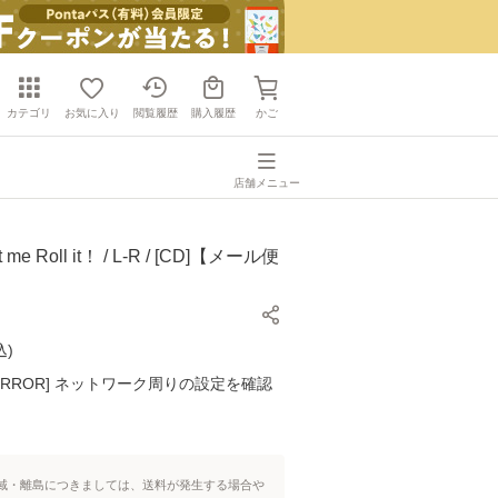
カテゴリ
お気に入り
閲覧履歴
購入履歴
かご
店舗メニュー
me Roll it！ / L-R / [CD]【メール便
込
)
K ERROR] ネットワーク周りの設定を確認
域・離島につきましては、送料が発生する場合や