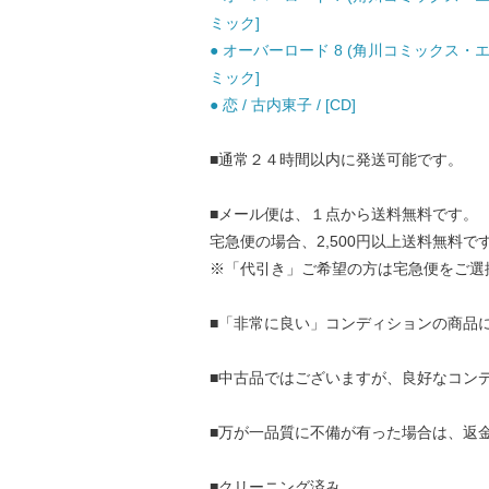
ミック]
● オーバーロード 8 (角川コミックス・エー
ミック]
● 恋 / 古内東子 / [CD]
■通常２４時間以内に発送可能です。
■メール便は、１点から送料無料です。
宅急便の場合、2,500円以上送料無料で
※「代引き」ご希望の方は宅急便をご選
■「非常に良い」コンディションの商品
■中古品ではございますが、良好なコン
■万が一品質に不備が有った場合は、返
■クリーニング済み。