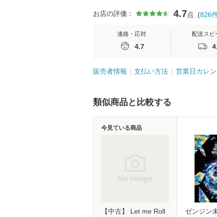
4.7
お店の評価：
点
(
826
連絡・応対
配送スピ
4.7
4
販売者情報
支払い方法
営業日カレン
類似商品と比較する
今見ている商品
【中古】 Let me Roll
ゼンジン