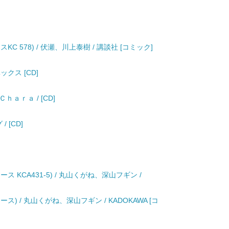
C 578) / 伏瀬、川上泰樹 / 講談社 [コミック]
エイベックス [CD]
/ Ｃｈａｒａ / [CD]
/ [CD]
 KCA431-5) / 丸山くがね、深山フギン /
ス) / 丸山くがね、深山フギン / KADOKAWA [コ