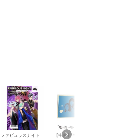
ファビュラスナイト
【中古】 生命力 / チ
【中古】 My so