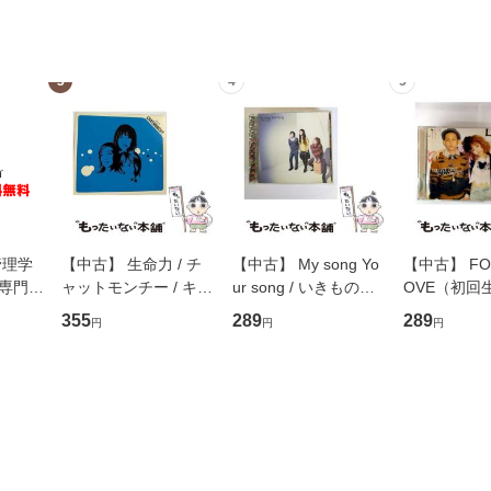
3
4
5
管理学
【中古】 生命力 / チ
【中古】 My song Yo
【中古】 FOR
専門職
ャットモンチー / キュ
ur song / いきものが
OVE（初回
ントス
ーンレコード [CD]
かり / [CD]【メール便
盤） / 清水
355
289
289
円
円
円
(看護
【メール便送料無料】
送料無料】
ミリヤ / [CD]【メール
 / 手
便送料無料
 南江