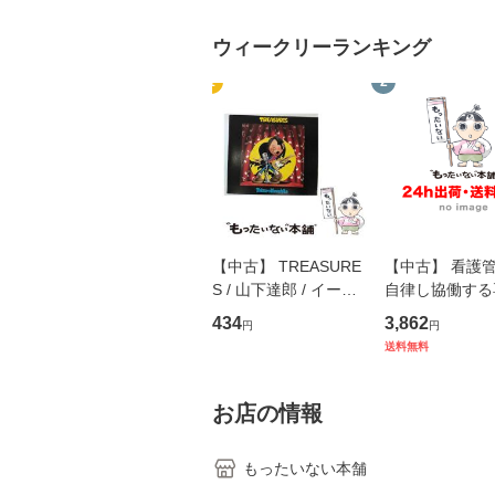
ウィークリーランキング
1
2
【中古】 TREASURE
【中古】 看護
S / 山下達郎 / イース
自律し協働する
トウエスト・ジャパン
の看護マネジメ
434
3,862
円
円
[CD]【メール便送料無
キル 改訂第3版 
送料無料
料】
学テキストNiCE)
島恵 藤本幸三 /
堂 [単行
お店の情報
もったいない本舗