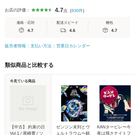
4.7
お店の評価：
点
(
830
件
)
連絡・応対
配送スピード
梱包
4.7
4.6
4.7
販売者情報
支払い方法
営業日カレンダー
類似商品と比較する
今見ている商品
【中古】 約束の日
ゼンジン未到とヴ
KANタービレ〜今
Vol.1 / 尾崎豊 / ソ
ェルトラウム〜銘
夜は帰さナイトフ