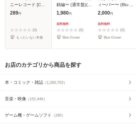
ニーレコード [CD]
銘編〜 (通常盤)(2
ィーバー〜 (Blu-
【メール便送料無
枚組) [DVD]
ray)
289
1,980
2,000
円
円
円
料】
送料無料
送料無料
(0)
(0)
(0)
もったいない本舗
Blue Ocean
Blue Ocean
お店のカテゴリから商品を探す
本・コミック・雑誌
（
1,260,703
）
音楽・映像
（
151,446
）
ゲーム機・ゲームソフト
（
280
）