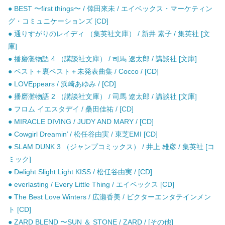
● BEST 〜first things〜 / 倖田來未 / エイベックス・マーケティン
グ・コミュニケーションズ [CD]
● 通りすがりのレイディ （集英社文庫） / 新井 素子 / 集英社 [文
庫]
● 播磨灘物語 4 （講談社文庫） / 司馬 遼太郎 / 講談社 [文庫]
● ベスト＋裏ベスト＋未発表曲集 / Cocco / [CD]
● LOVEppears / 浜崎あゆみ / [CD]
● 播磨灘物語 2 （講談社文庫） / 司馬 遼太郎 / 講談社 [文庫]
● フロム イエスタデイ / 桑田佳祐 / [CD]
● MIRACLE DIVING / JUDY AND MARY / [CD]
● Cowgirl Dreamin’ / 松任谷由実 / 東芝EMI [CD]
● SLAM DUNK 3 （ジャンプコミックス） / 井上 雄彦 / 集英社 [コ
ミック]
● Delight Slight Light KISS / 松任谷由実 / [CD]
● everlasting / Every Little Thing / エイベックス [CD]
● The Best Love Winters / 広瀬香美 / ビクターエンタテインメン
ト [CD]
● ZARD BLEND 〜SUN ＆ STONE / ZARD / [その他]