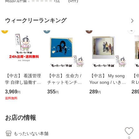
商品の評価：
-
点
(0件)
ウィークリーランキング
1
2
3
4
【中古】 看護管理
【中古】 生命力 /
【中古】 My song
【中
学 自律し協働する
チャットモンチー /
Your song / いきも
R 
専門職の看護マネ
キューンレコード
のがかり / [CD]
産限
3,969
355
289
28
円
円
円
ジメントスキル 改
[CD]【メール便送
【メール便送料無
翔太
送料無料
訂第3版 (看護学テ
料無料】
料】
[C
キストNiCE) / 手島
料
恵 藤本幸三 / 南江
お店の情報
堂 [単行
もったいない本舗
0