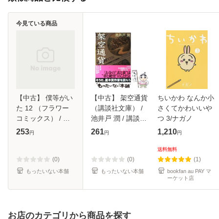
今見ている商品
【中古】 僕等がい
【中古】 架空通貨
ちいかわ なんか小
た 12 （フラワー
（講談社文庫） /
さくてかわいいや
コミックス） / 小
池井戸 潤 / 講談社
つ 3/ナガノ
畑 友紀 / 小学館
[文庫]【メール便送
253
261
1,210
円
円
円
[コミック]【メール
料無料】
便送料無料】
送料無料
(0)
(0)
(1)
もったいない本舗
もったいない本舗
bookfan au PAY マ
ーケット店
お店のカテゴリから商品を探す