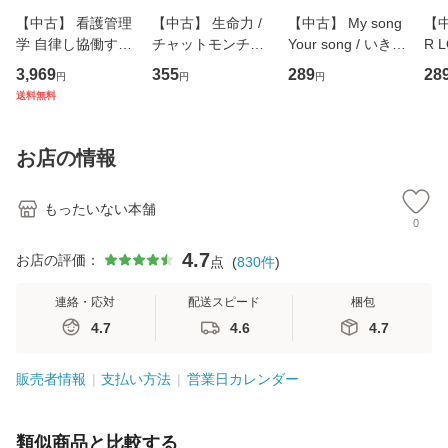
【中古】 看護管理
【中古】 生命力 /
【中古】 My song
【中
学 自律し協働する
チャットモンチー /
Your song / いきも
R 
専門職の看護マネ
キューンレコード
のがかり / [CD]
産限
3,969
355
289
28
円
円
円
ジメントスキル 改
[CD]【メール便送
【メール便送料無
翔太
送料無料
訂第3版 (看護学テ
料無料】
料】
[C
キストNiCE) / 手島
料
恵 藤本幸三 / 南江
お店の情報
堂 [単行
もったいない本舗
0
4.7
お店の評価：
点
(
830
件
)
連絡・応対
配送スピード
梱包
4.7
4.6
4.7
販売者情報
支払い方法
営業日カレンダー
類似商品と比較する