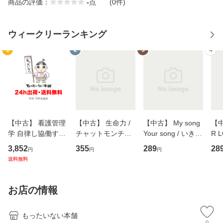
商品の評価：
-
点
(0件)
ウィークリーランキング
1
2
3
4
【中古】 看護管理
【中古】 生命力 /
【中古】 My song
【中
学 自律し協働する
チャットモンチー /
Your song / いきも
R 
専門職の看護マネ
キューンレコード
のがかり / [CD]
産限
3,852
355
289
28
円
円
円
ジメントスキル 改
[CD]【メール便送
【メール便送料無
翔太
送料無料
訂第3版 (看護学テ
料無料】
料】
[C
キストNiCE) / 手島
料
恵 藤本幸三 / 南江
お店の情報
堂 [単行
もったいない本舗
0