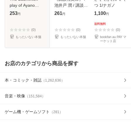
play of Ayano
池井戸 潤 / 講談社
つ 1/ナガノ
Hanesaki 3 (アフ
[文庫]【メール便送
253
261
1,100
円
円
円
タヌーンKC 983) /
料無料】
濱田浩輔 / 講談社
送料無料
[コミック]【メール
(0)
(0)
(0)
便送料無料
もったいない本舗
もったいない本舗
bookfan au PAY マ
ーケット店
お店のカテゴリから商品を探す
本・コミック・雑誌
（
1,262,636
）
音楽・映像
（
151,584
）
ゲーム機・ゲームソフト
（
281
）