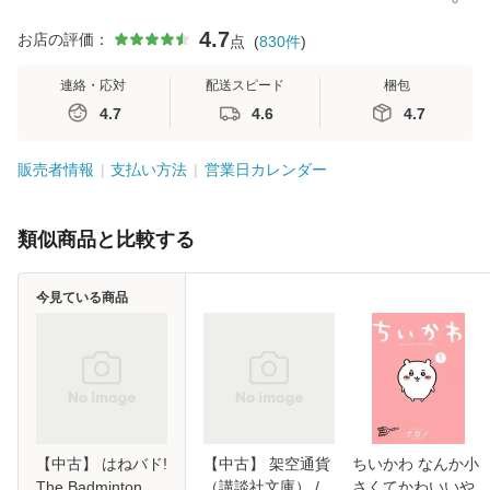
4.7
お店の評価：
点
(
830
件
)
連絡・応対
配送スピード
梱包
4.7
4.6
4.7
販売者情報
支払い方法
営業日カレンダー
類似商品と比較する
今見ている商品
【中古】 はねバド!
【中古】 架空通貨
ちいかわ なんか小
The Badminton
（講談社文庫） /
さくてかわいいや