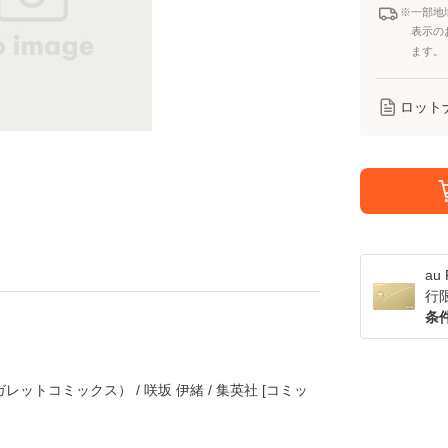
※一部地
表示の
ます。
ロット
a
行
条
レットコミックス） / 咲坂 伊緒 / 集英社 [コミッ