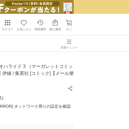
カテゴリ
お気に入り
閲覧履歴
購入履歴
かご
店舗メニュー
オハライド 3 （マーガレットコミッ
坂 伊緒 / 集英社 [コミック]【メール便
込
)
K ERROR] ネットワーク周りの設定を確認