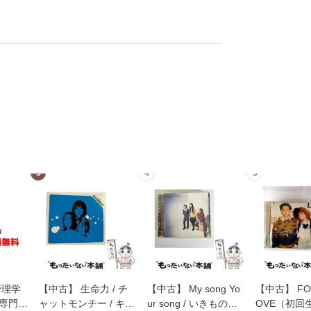
3
4
5
管理学
【中古】 生命力 / チ
【中古】 My song Yo
【中古】 FOR
専門職
ャットモンチー / キュ
ur song / いきものが
OVE（初回