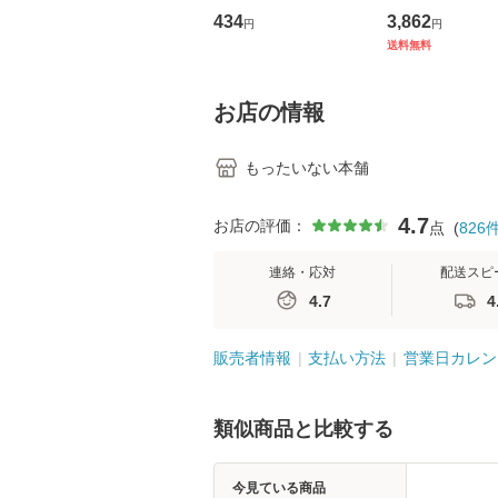
トウエスト・ジャパン
の看護マネジメ
434
3,862
円
円
[CD]【メール便送料無
キル 改訂第3版 
送料無料
料】
学テキストNiCE)
島恵 藤本幸三 /
堂 [単行
お店の情報
もったいない本舗
4.7
お店の評価：
点
(
826
連絡・応対
配送スピ
4.7
4
販売者情報
支払い方法
営業日カレン
類似商品と比較する
今見ている商品