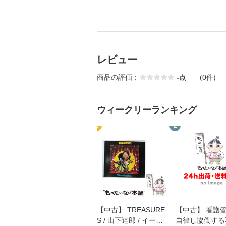
レビュー
商品の評価：
-
点
(0件)
ウィークリーランキング
1
2
【中古】 TREASURE
【中古】 看護
S / 山下達郎 / イース
自律し協働する