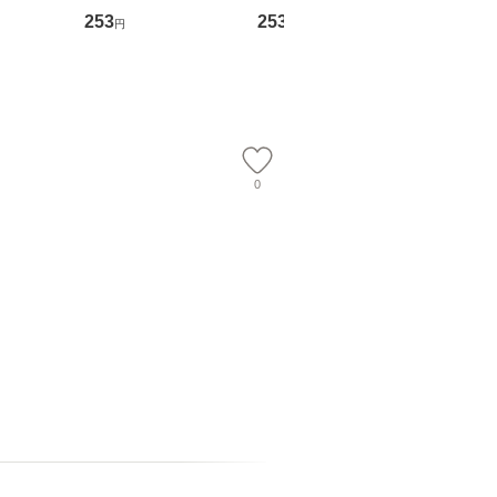
翔太×加藤
めるようになる！ 会
ト) / 東野圭吾 / 祥伝
文藝春秋 
253
253
262
円
円
円
計超入門！ / 佐伯 良
社 [文庫]【メール便送
ル便送料
】
隆 / 高橋書店 [単行本
料無料】
（ソフトカバー）]
【メール便送
0