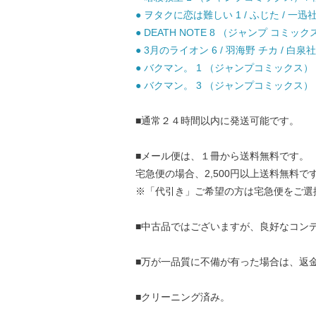
● ヲタクに恋は難しい 1 / ふじた / 一迅社
● DEATH NOTE 8 （ジャンプ コミッ
● 3月のライオン 6 / 羽海野 チカ / 白泉社
● バクマン。 1 （ジャンプコミックス） /
● バクマン。 3 （ジャンプコミックス） /
■通常２４時間以内に発送可能です。
■メール便は、１冊から送料無料です。
宅急便の場合、2,500円以上送料無料で
※「代引き」ご希望の方は宅急便をご選
■中古品ではございますが、良好なコン
■万が一品質に不備が有った場合は、返
■クリーニング済み。