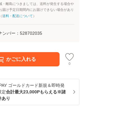
域・離島につきましては、送料が発生する場合や
お届け予定日期間内にお届けできない場合があり
（
送料・配送について
）
ナンバー：
528702035
かごに入れる
0
u PAY ゴールドカード新規＆即時発
限定
合計最大23,000Pもらえる※諸
件あり