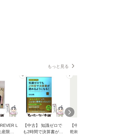
もっと見る
6
7
8
EVER L
【中古】 知識ゼロで
【中古】 ウインクで
【中古】
生産限定
も2時間で決算書が読
乾杯 (ノン・ポシェッ
春文庫） /