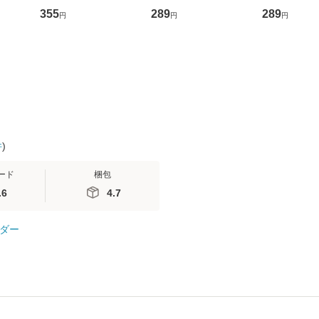
ントス
ーンレコード [CD]
かり / [CD]【メール便
盤） / 清水
355
289
289
円
円
円
(看護
【メール便送料無料】
送料無料】
ミリヤ / [CD]【メール
 / 手
便送料無料
 南江
件
)
ード
梱包
.6
4.7
ダー