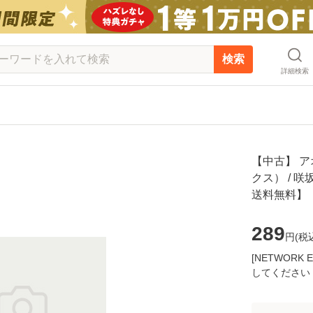
検索
詳細検索
【中古】 ア
クス） / 咲
送料無料】
289
円(
税
[NETWOR
してください