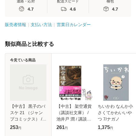
連絡・応対
配送スピード
梱包
4.7
4.6
4.7
販売者情報
支払い方法
営業日カレンダー
類似商品と比較する
今見ている商品
【中古】 黒子のバ
【中古】 架空通貨
ちいかわ なんか小
スケ 21 （ジャン
（講談社文庫） /
さくてかわいいや
プコミックス） /
池井戸 潤 / 講談社
つ 7/ナガノ
藤巻 忠俊 / 集英社
[文庫]【メール便送
253
261
1,375
円
円
円
[コミック]【メール
料無料】