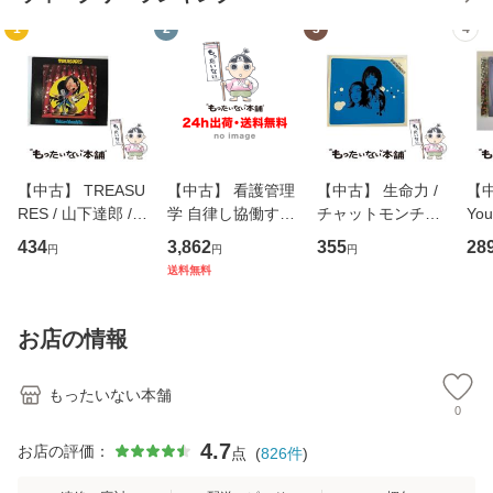
1
2
3
4
【中古】 TREASU
【中古】 看護管理
【中古】 生命力 /
【中
RES / 山下達郎 /
学 自律し協働する
チャットモンチー /
You
イーストウエス
専門職の看護マネ
キューンレコード
のがか
434
3,862
355
28
円
円
円
ト・ジャパン [CD]
ジメントスキル 改
[CD]【メール便送
【
送料無料
【メール便送料無
訂第3版 (看護学テ
料無料】
料
料】
キストNiCE) / 手島
恵 藤本幸三 / 南江
お店の情報
堂 [単行
もったいない本舗
0
4.7
お店の評価：
点
(
826
件
)