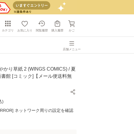
カテゴリ
お気に入り
閲覧履歴
購入履歴
かご
店舗メニュー
り草紙 2 (WINGS COMICS) / 夏
 新書館 [コミック]【メール便送料無
込
)
K ERROR] ネットワーク周りの設定を確認