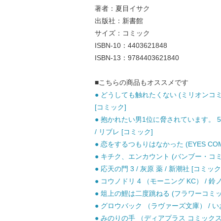
著者：夏目イサク
出版社：新書館
サイズ：コミック
ISBN-10：4403621848
ISBN-13：9784403621840
■こちらの商品もオススメです
● どうしても触れたくない (ミリオンコミックス
[コミック]
● 抱かれたい男1位に脅されています。 5
/ リブレ [コミック]
● 恋をするつもりはなかった (EYES COM
● キチク、エンカウント (バンブー・コミック
● 応天の門 3 / 灰原 薬 / 新潮社 [コミック
● コウノドリ 4 （モーニング KC） / 鈴ノ
● 俎上の鯉は二度跳ねる (フラワーコミック
● グロウバック （ラヴァーズ文庫） / いお
● みのりの手 （ディアプラス コミックス）