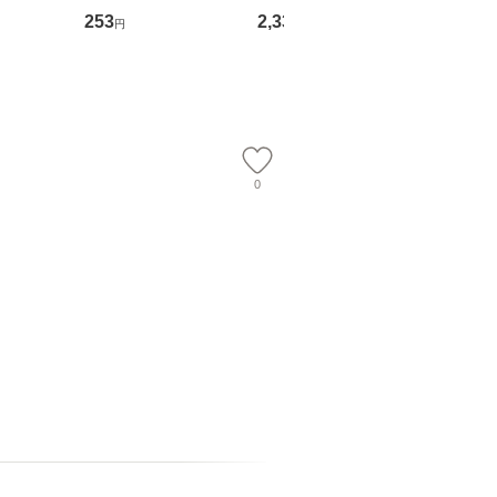
スタ・ホー
めるようになる！ 会
OX] / バップ [DVD]
ル便送料
253
2,335
2,150
円
円
円
ーテイメン
計超入門！ / 佐伯 良
【メール便送料無料】
【メール便送
隆 / 高橋書店 [単行本
（ソフトカバー）]
【メール便送
0