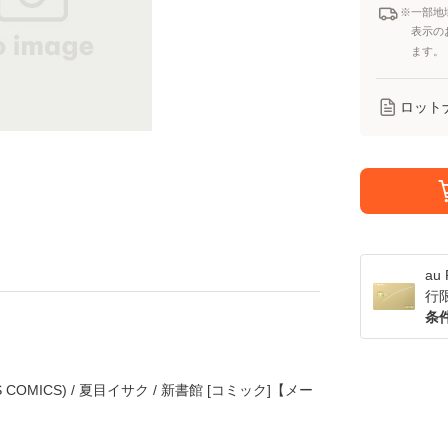
※一部地
表示の
ます。
ロット
a
行
条
COMICS) / 夏目イサク / 新書館 [コミック]【メー