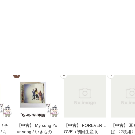
3
4
5
/ チ
【中古】 My song Yo
【中古】 FOREVER L
【中古】 耳
/ キュ
ur song / いきものが
OVE（初回生産限定
ば 〈2枚組〉 [