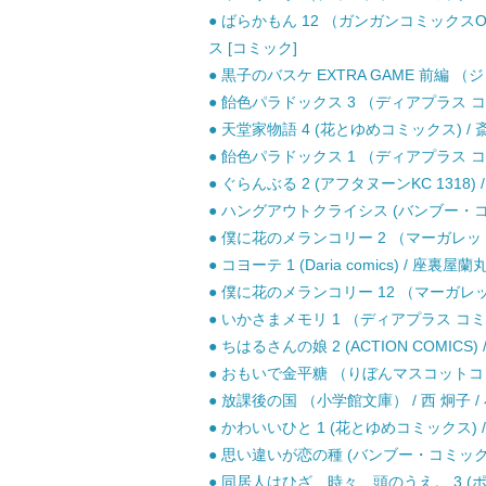
● ばらかもん 12 （ガンガンコミックスON
ス [コミック]
● 黒子のバスケ EXTRA GAME 前編 （
● 飴色パラドックス 3 （ディアプラス コミ
● 天堂家物語 4 (花とゆめコミックス) / 
● 飴色パラドックス 1 （ディアプラス コミ
● ぐらんぶる 2 (アフタヌーンKC 1318)
● ハングアウトクライシス (バンブー・コミッ
● 僕に花のメランコリー 2 （マーガレット
● コヨーテ 1 (Daria comics) / 座
● 僕に花のメランコリー 12 （マーガレット
● いかさまメモリ 1 （ディアプラス コミッ
● ちはるさんの娘 2 (ACTION COMICS)
● おもいで金平糖 （りぼんマスコットコミッ
● 放課後の国 （小学館文庫） / 西 炯子 / 
● かわいいひと 1 (花とゆめコミックス) /
● 思い違いが恋の種 (バンブー・コミックス)
● 同居人はひざ、時々、頭のうえ。 3 (ポラ