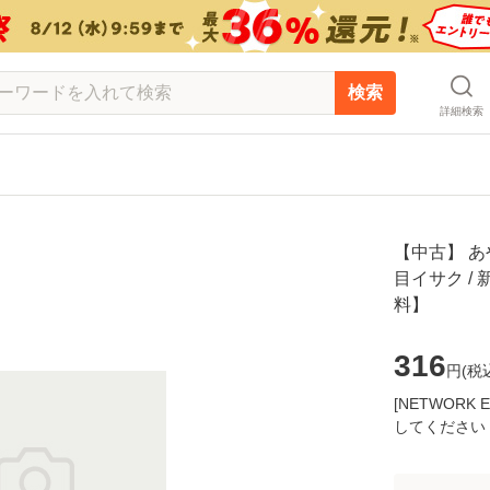
検索
詳細検索
【中古】 あやか
目イサク /
料】
316
円(
税
[NETWOR
してください