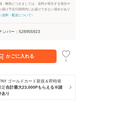
域・離島につきましては、送料が発生する場合や
お届け予定日期間内にお届けできない場合があり
（
送料・配送について
）
ナンバー：
528955923
かごに入れる
0
u PAY ゴールドカード新規＆即時発
限定
合計最大23,000Pもらえる※諸
件あり