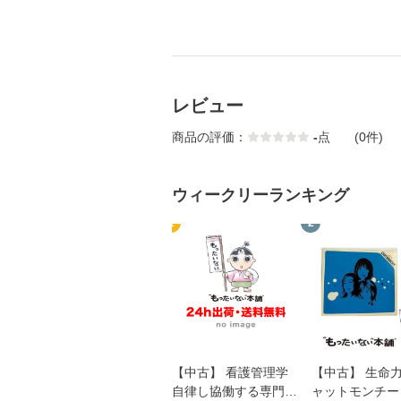
レビュー
商品の評価：
-
点
(0件)
ウィークリーランキング
1
2
【中古】 看護管理学
【中古】 生命力 
自律し協働する専門職
ャットモンチー 