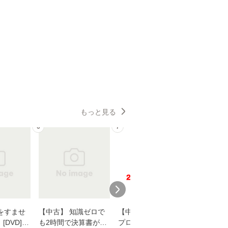
もっと見る
6
7
8
をすませ
【中古】 知識ゼロで
【中古】 野ブタ。を
【中古】 
DVD] /
も2時間で決算書が読
プロデュース [DVD-B
島みゆき / [CD]【