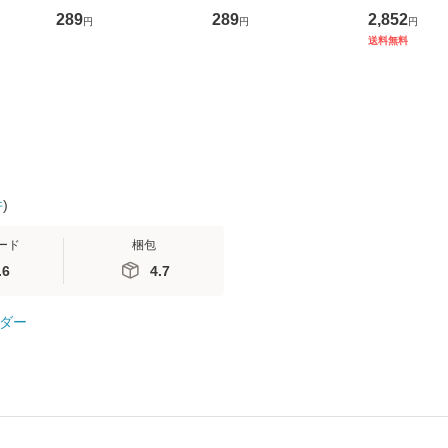
D]
かり / [CD]【メール便
盤） / 清水翔太×加藤
ブエナ・ビ
289
289
2,852
円
円
円
無料】
送料無料】
ミリヤ / [CD]【メール
ム・エンタ
送料無料
便送料無料】
ト [DVD]
料無料】
件
)
ード
梱包
.6
4.7
ダー