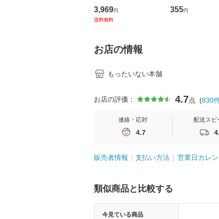
の看護マネジメントス
ーンレコード [C
3,969
355
円
円
キル 改訂第3版 (看護
【メール便送料
送料無料
学テキストNiCE) / 手
島恵 藤本幸三 / 南江
堂 [単行
お店の情報
もったいない本舗
4.7
お店の評価：
点
(
830
連絡・応対
配送スピ
4.7
4
販売者情報
支払い方法
営業日カレン
類似商品と比較する
今見ている商品