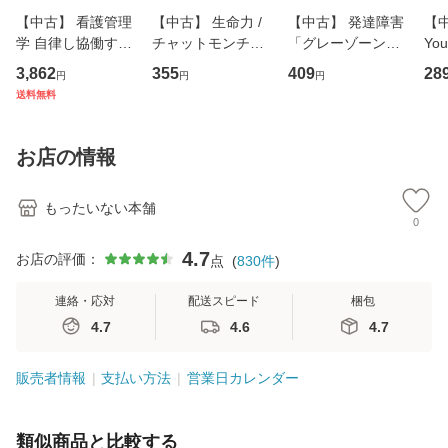
【中古】 看護管理
【中古】 生命力 /
【中古】 発達障害
【中
学 自律し協働する
チャットモンチー /
「グレーゾーン」
You
専門職の看護マネ
キューンレコード
その正しい理解と
のがか
3,862
355
409
28
円
円
円
ジメントスキル 改
[CD]【メール便送
克服法 (SB新書 57
【
送料無料
訂第3版 (看護学テ
料無料】
2) / 岡田尊司 / Ｓ
料
キストNiCE) / 手島
Ｂクリエイティブ
恵 藤本幸三 / 南江
[新書]【メール便送
お店の情報
堂 [単行
料無料】
もったいない本舗
0
4.7
お店の評価：
点
(
830
件
)
連絡・応対
配送スピード
梱包
4.7
4.6
4.7
販売者情報
支払い方法
営業日カレンダー
類似商品と比較する