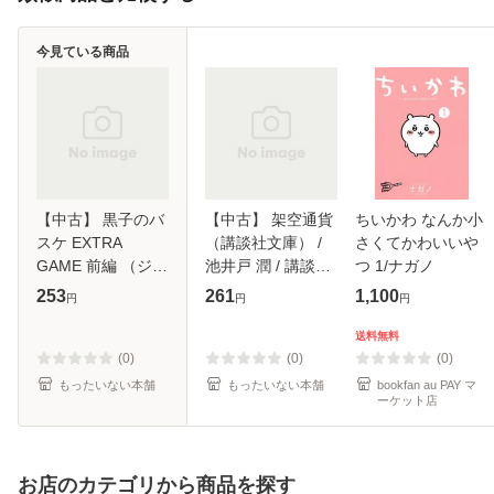
今見ている商品
【中古】 黒子のバ
【中古】 架空通貨
ちいかわ なんか小
スケ EXTRA
（講談社文庫） /
さくてかわいいや
GAME 前編 （ジャ
池井戸 潤 / 講談社
つ 1/ナガノ
ンプコミックス） /
[文庫]【メール便送
253
261
1,100
円
円
円
藤巻 忠俊 / 集英社
料無料】
[コミック]【メール
送料無料
便送料無料】
(0)
(0)
(0)
もったいない本舗
もったいない本舗
bookfan au PAY マ
ーケット店
お店のカテゴリから商品を探す