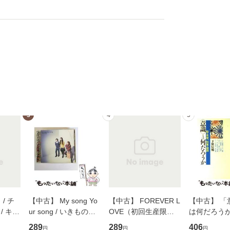
3
4
5
/ チ
【中古】 My song Yo
【中古】 FOREVER L
【中古】 「
/ キュ
ur song / いきものが
OVE（初回生産限定
は何だろうか
D]
かり / [CD]【メール便
盤） / 清水翔太×加藤
歴、知覚の錯
289
289
406
円
円
円