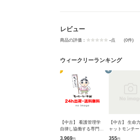
レビュー
商品の評価：
-
点
(0件)
ウィークリーランキング
1
2
【中古】 看護管理学
【中古】 生命力 
自律し協働する専門職
ャットモンチー 
の看護マネジメントス
ーンレコード [C
3,969
355
円
円