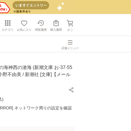
カテゴリ
お気に入り
閲覧履歴
購入履歴
かご
店舗メニュー
海神西の滄海 (新潮文庫 お-37-55
 小野不由美 / 新潮社 [文庫]【メール
】
込
)
K ERROR] ネットワーク周りの設定を確認