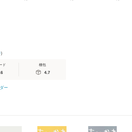
無料】
送料無料】
ミリヤ / [CD]【メール
談社現代新書
便送料無料】
信輔 / 講談社
【メール便
件
)
ード
梱包
.6
4.7
ダー