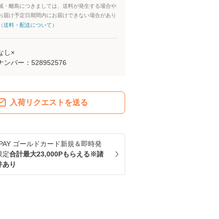
域・離島につきましては、送料が発生する場合や
お届け予定日期間内にお届けできない場合があり
（
送料・配送について
）
なし×
ナンバー：
528952576
入荷リクエストを送る
u PAY ゴールドカード新規＆即時発
限定
合計最大23,000Pもらえる※諸
件あり