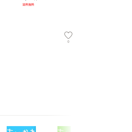
） / 下条
ム・エンターテイメン
計超入門！ / 佐伯 良
【メール
送料無料
 [新書]
ト [DVD]【メール便送
隆 / 高橋書店 [単行本
送料無料】
料無料】
（ソフトカバー）]
【メール便送
0