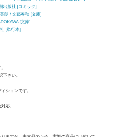
 潮出版社 [コミック]
朗 / 文藝春秋 [文庫]
DOKAWA [文庫]
社 [単行本]
す。
択下さい。
ディションです。
金対応。
ありますが、中古品のため、実際の商品には付いて