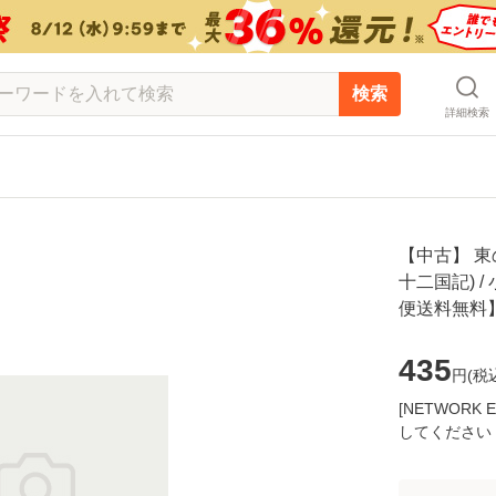
検索
詳細検索
【中古】 東の
十二国記) /
便送料無料
435
円(
税
[NETWOR
してください