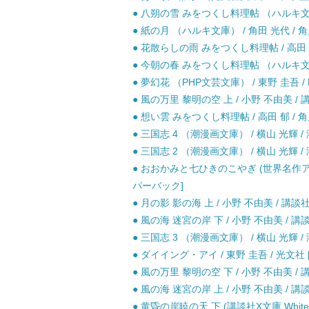
● 八朔の雪 みをつくし料理帖 （ハルキ文庫）
● 紙の月 （ハルキ文庫） / 角田 光代 /
● 花散らしの雨 みをつくし料理帖 / 高田 
● 今朝の春 みをつくし料理帖 （ハルキ文庫）
● 夢幻花 （PHP文芸文庫） / 東野 圭吾 / 
● 風の万里 黎明の空 上 / 小野 不由美 / 
● 想い雲 みをつくし料理帖 / 高田 郁 / 
● 三国志 4 （潮漫画文庫） / 横山 光輝 /
● 三国志 2 （潮漫画文庫） / 横山 光輝 /
● おおかみと七ひきのこやぎ (世界名作アニ
パーバック]
● 月の影 影の海 上 / 小野 不由美 / 講談社
● 風の海 迷宮の岸 下 / 小野 不由美 / 講談
● 三国志 3 （潮漫画文庫） / 横山 光輝 /
● ダイイング・アイ / 東野 圭吾 / 光文社 
● 風の万里 黎明の空 下 / 小野 不由美 / 
● 風の海 迷宮の岸 上 / 小野 不由美 / 講談
● 黄昏の岸暁の天 下 (講談社X文庫 White 