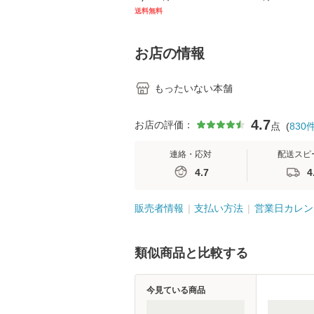
キル 改訂第3版 (看護
【メール便送料
送料無料
学テキストNiCE) / 手
島恵 藤本幸三 / 南江
堂 [単行
お店の情報
もったいない本舗
4.7
お店の評価：
点
(
830
連絡・応対
配送スピ
4.7
4
販売者情報
支払い方法
営業日カレン
類似商品と比較する
今見ている商品