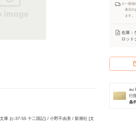
※一部地
表示の
ます。
在庫：
ロット
a
行
条
お-37-55 十二国記) / 小野不由美 / 新潮社 [文