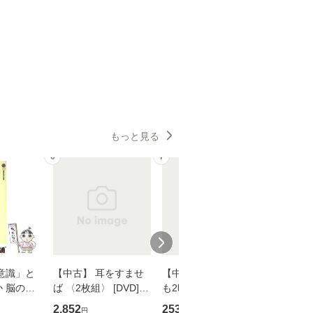
もっと見る
6
7
8
意識」と
【中古】 耳をすませ
【中古】 知識ゼロで
【中古】
 脳の来
ば 〈2枚組〉 [DVD] /
も2時間で決算書が読
プロデュー
誤 （講
ブエナ・ビスタ・ホー
めるようになる！ 会
OX] / バ
2,852
253
2,335
円
円
円