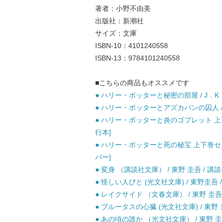
著者：小野不由美
出版社：新潮社
サイズ：文庫
ISBN-10：4101240558
ISBN-13：9784101240558
■こちらの商品もオススメです
● ハリー・ポッターと秘密の部屋 / J．K．
● ハリー・ポッターとアズカバンの囚人 / J
● ハリー・ポッターと炎のゴブレット 上下巻
行本]
● ハリー・ポッターと死の秘宝 上下巻セット
バー]
● 変身 （講談社文庫） / 東野 圭吾 / 講談
● 怪しい人びと (光文社文庫) / 東野圭吾 /
● レイクサイド （文春文庫） / 東野 圭吾 
● ブルータスの心臓 (光文社文庫) / 東野 圭
● あの頃の誰か （光文社文庫） / 東野 圭吾