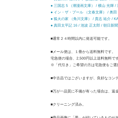
● 三国志 5 （潮漫画文庫） / 横山 光輝 /
● イン・ザ・プール （文春文庫） / 奥田 英
● 狐火の家 （角川文庫） / 貴志 祐介 / KA
● 真田太平記 16 / 池波 正太郎 / 朝日新聞
■通常２４時間以内に発送可能です。
■メール便は、１冊から送料無料です。
宅急便の場合、2,500円以上送料無料で
※「代引き」ご希望の方は宅急便をご選
■中古品ではございますが、良好なコン
■万が一品質に不備が有った場合は、返
■クリーニング済み。
■商品画像に「帯」が付いているものが