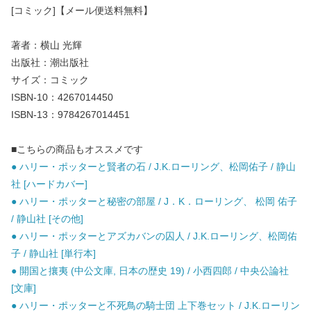
[コミック]【メール便送料無料】
著者：横山 光輝
出版社：潮出版社
サイズ：コミック
ISBN-10：4267014450
ISBN-13：9784267014451
■こちらの商品もオススメです
● ハリー・ポッターと賢者の石 / J.K.ローリング、松岡佑子 / 静山
社 [ハードカバー]
● ハリー・ポッターと秘密の部屋 / J．K．ローリング、 松岡 佑子
/ 静山社 [その他]
● ハリー・ポッターとアズカバンの囚人 / J.K.ローリング、松岡佑
子 / 静山社 [単行本]
● 開国と攘夷 (中公文庫, 日本の歴史 19) / 小西四郎 / 中央公論社
[文庫]
● ハリー・ポッターと不死鳥の騎士団 上下巻セット / J.K.ローリン