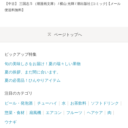
【中古】 三国志 5 （潮漫画文庫） / 横山 光輝 / 潮出版社 [コミック]【メール
便送料無料】
ページトップへ
ピックアップ特集
旬の美味しさをお届け！夏の瑞々しい果物
夏の挨拶、まだ間に合います。
夏の必需品！ひんやりアイテム
注目のカテゴリ
ビール・発泡酒
チューハイ
水
お茶飲料
ソフトドリンク
惣菜・食材
扇風機
エアコン
フルーツ
ヘアケア
肉
ウナギ