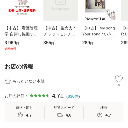
【中古】 看護管理
【中古】 生命力 /
【中古】 My song
【中
学 自律し協働する
チャットモンチー /
Your song / いきも
R 
専門職の看護マネ
キューンレコード
のがかり / [CD]
産限
3,969
355
289
28
円
円
円
ジメントスキル 改
[CD]【メール便送
【メール便送料無
翔太
送料無料
訂第3版 (看護学テ
料無料】
料】
[C
キストNiCE) / 手島
料
恵 藤本幸三 / 南江
お店の情報
堂 [単行
もったいない本舗
0
4.7
お店の評価：
点
(
830
件
)
連絡・応対
配送スピード
梱包
4.7
4.6
4.7