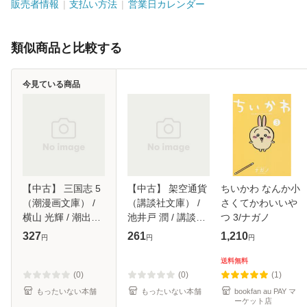
販売者情報
支払い方法
営業日カレンダー
類似商品と比較する
今見ている商品
【中古】 三国志 5
【中古】 架空通貨
ちいかわ なんか小
（潮漫画文庫） /
（講談社文庫） /
さくてかわいいや
横山 光輝 / 潮出版
池井戸 潤 / 講談社
つ 3/ナガノ
社 [コミック]【メ
[文庫]【メール便送
327
261
1,210
円
円
円
ール便送料無料】
料無料】
送料無料
(0)
(0)
(1)
もったいない本舗
もったいない本舗
bookfan au PAY マ
ーケット店