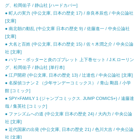
グ、松岡佑子 / 静山社 [ハードカバー]
● 町人の実力 (中公文庫, 日本の歴史 17) / 奈良本辰也 / 中央公論社
[文庫]
● 南北朝の動乱 (中公文庫 日本の歴史 9) / 佐藤進一 / 中央公論社
[文庫]
● 大名と百姓 (中公文庫, 日本の歴史 15) / 佐々木潤之介 / 中央公論
社 [文庫]
● ハリー・ポッターと炎のゴブレット 上下巻セット / J.K.ローリン
グ、松岡佑子 / 静山社 [単行本]
● 江戸開府 (中公文庫, 日本の歴史 13) / 辻達也 / 中央公論社 [文庫]
● 名探偵コナン 2 （少年サンデーコミックス） / 青山 剛昌 / 小学
館 [コミック]
● SPY×FAMILY 1 (ジャンプコミックス. JUMP COMICS+) / 遠藤達
哉 / 集英社 [コミック]
● ファシズムへの道 (中公文庫 日本の歴史 24) / 大内力 / 中央公論
社 [文庫]
● 近代国家の出発 (中公文庫, 日本の歴史 21) / 色川大吉 / 中央公論
社 [文庫]