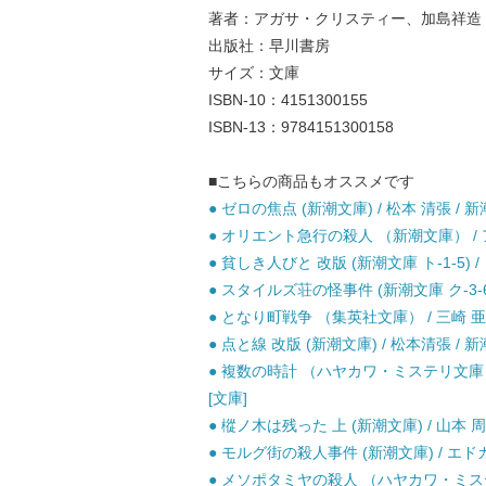
著者：アガサ・クリスティー、加島祥造
出版社：早川書房
サイズ：文庫
ISBN-10：4151300155
ISBN-13：9784151300158
■こちらの商品もオススメです
● ゼロの焦点 (新潮文庫) / 松本 清張 / 新
● オリエント急行の殺人 （新潮文庫） / 
● 貧しき人びと 改版 (新潮文庫 ト-1-5)
● スタイルズ荘の怪事件 (新潮文庫 ク-3-
● となり町戦争 （集英社文庫） / 三崎 亜記
● 点と線 改版 (新潮文庫) / 松本清張 / 
● 複数の時計 （ハヤカワ・ミステリ文庫）
[文庫]
● 樅ノ木は残った 上 (新潮文庫) / 山本 周
● モルグ街の殺人事件 (新潮文庫) / エド
● メソポタミヤの殺人 （ハヤカワ・ミステ