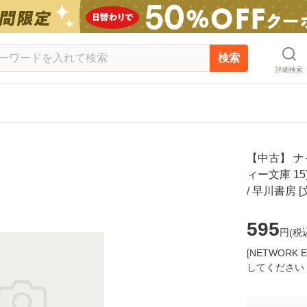
検索
詳細検索
【中古】 ナ
ィー文庫 1
/ 早川書房
595
円(
税
[NETWOR
してください