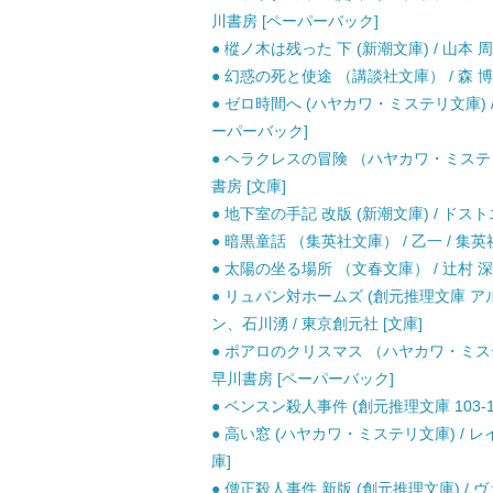
川書房 [ペーパーバック]
● 樅ノ木は残った 下 (新潮文庫) / 山本 周
● 幻惑の死と使途 （講談社文庫） / 森 博嗣
● ゼロ時間へ (ハヤカワ・ミステリ文庫) 
ーパーバック]
● ヘラクレスの冒険 （ハヤカワ・ミステリ
書房 [文庫]
● 地下室の手記 改版 (新潮文庫) / ドス
● 暗黒童話 （集英社文庫） / 乙一 / 集英社
● 太陽の坐る場所 （文春文庫） / 辻村 深月
● リュパン対ホームズ (創元推理文庫 ア
ン、石川湧 / 東京創元社 [文庫]
● ポアロのクリスマス （ハヤカワ・ミステ
早川書房 [ペーパーバック]
● ベンスン殺人事件 (創元推理文庫 103-1
● 高い窓 (ハヤカワ・ミステリ文庫) / 
庫]
● 僧正殺人事件 新版 (創元推理文庫) /