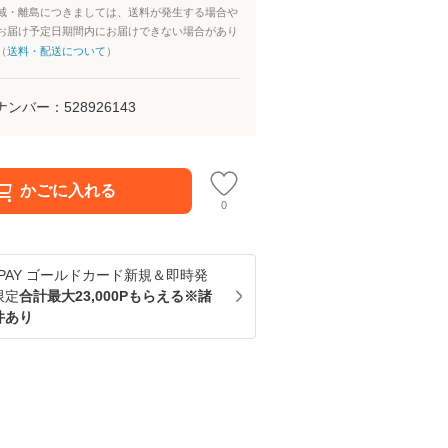
域・離島につきましては、送料が発生する場合や
お届け予定日期間内にお届けできない場合があり
（
送料・配送について
）
ナンバー：
528926143
かごに入れる
0
u PAY ゴールドカード新規＆即時発
限定
合計最大23,000Pもらえる※諸
件あり