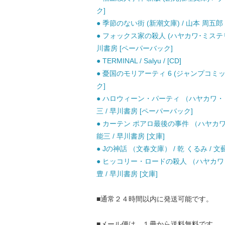
ク]
● 季節のない街 (新潮文庫) / 山本 周五郎 
● フォックス家の殺人 (ハヤカワ･ミステリ文
川書房 [ペーパーバック]
● TERMINAL / Salyu / [CD]
● 憂国のモリアーティ 6 (ジャンプコミッ
ク]
● ハロウィーン・パーティ （ハヤカワ・
三 / 早川書房 [ペーパーバック]
● カーテン ポアロ最後の事件 （ハヤカ
能三 / 早川書房 [文庫]
● Jの神話 （文春文庫） / 乾 くるみ / 文
● ヒッコリー・ロードの殺人 （ハヤカワ
豊 / 早川書房 [文庫]
■通常２４時間以内に発送可能です。
■メール便は、１冊から送料無料です。