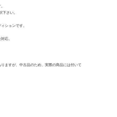
す。
択下さい。
ディションです。
金対応。
ありますが、中古品のため、実際の商品には付いて