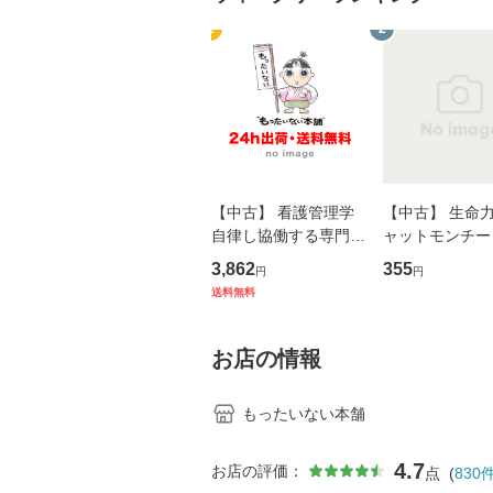
1
2
【中古】 看護管理学
【中古】 生命力 
自律し協働する専門職
ャットモンチー 
の看護マネジメントス
ーンレコード [C
3,862
355
円
円
キル 改訂第3版 (看護
【メール便送料
送料無料
学テキストNiCE) / 手
島恵 藤本幸三 / 南江
堂 [単行
お店の情報
もったいない本舗
4.7
お店の評価：
点
(
830