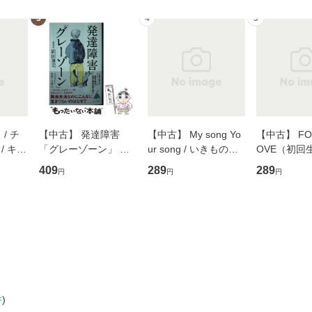
3
4
5
/ チ
【中古】 発達障害
【中古】 My song Yo
【中古】 FOR
/ キュ
「グレーゾーン」 そ
ur song / いきものが
OVE（初回
D]
の正しい理解と克服法
かり / [CD]【メール便
盤） / 清水
409
289
289
円
円
円
無料】
(SB新書 572) / 岡田尊
送料無料】
ミリヤ / [CD]【メール
司 / ＳＢクリエイティ
便送料無料
ブ [新書]【メール便送
料無料】
件
)