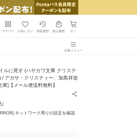
カテゴリ
お気に入り
閲覧履歴
購入履歴
かご
店舗メニュー
イルに死す (ハヤカワ文庫 クリステ
5) / アガサ・クリスティー、加島祥造
 [文庫]【メール便送料無料】
込
)
K ERROR] ネットワーク周りの設定を確認