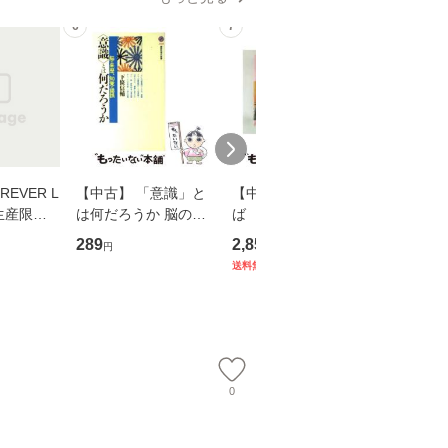
6
7
8
EVER L
【中古】 「意識」と
【中古】 耳をすませ
【中古】
生産限定
は何だろうか 脳の来
ば 〈2枚組〉 [DVD] /
も2時間
翔太×加藤
歴、知覚の錯誤 （講
ブエナ・ビスタ・ホー
めるよう
289
2,852
253
円
円
円
談社現代新書） / 下条
ム・エンターテイメン
計超入門！
送料無料
】
信輔 / 講談社 [新書]
ト [DVD]【メール便送
隆 / 高
【メール便送料無料】
料無料】
（ソフト
【メール
0