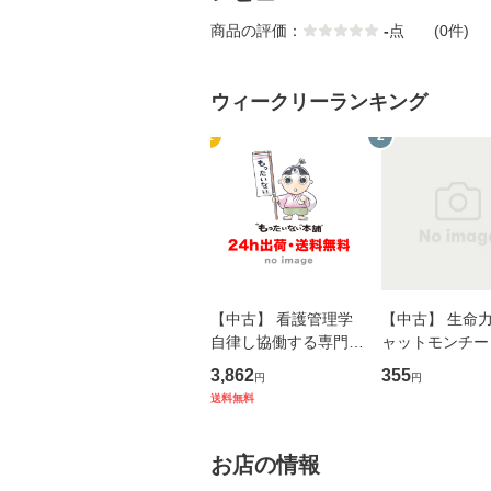
商品の評価：
-
点
(0件)
ウィークリーランキング
1
2
【中古】 看護管理学
【中古】 生命力 
自律し協働する専門職
ャットモンチー 
の看護マネジメントス
ーンレコード [C
3,862
355
円
円
キル 改訂第3版 (看護
【メール便送料
送料無料
学テキストNiCE) / 手
島恵 藤本幸三 / 南江
堂 [単行
お店の情報