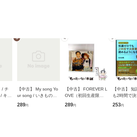
3
4
5
/ チ
【中古】 My song Yo
【中古】 FOREVER L
【中古】 知
/ キュ
ur song / いきものが
OVE（初回生産限定
も2時間で
D]
かり / [CD]【メール便
盤） / 清水翔太×加藤
めるようにな
289
289
253
円
円
円
無料】
送料無料】
ミリヤ / [CD]【メール
計超入門！ /
便送料無料】
隆 / 高橋書
（ソフトカバ
【メール便