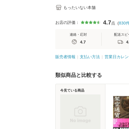
もったいない本舗
4.7
お店の評価：
点
(
830
連絡・応対
配送スピ
4.7
4
販売者情報
支払い方法
営業日カレン
類似商品と比較する
今見ている商品