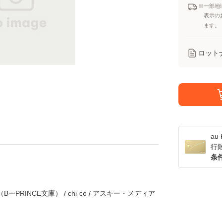
※一部地
表示の
ます。
ロット
a
行
条
PRINCE文庫） / chi-co / アスキー・メディア