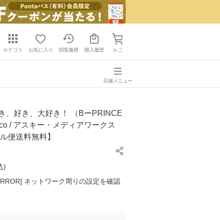
カテゴリ
お気に入り
閲覧履歴
購入履歴
かご
店舗メニュー
き、好き、大好き！ （BーPRINCE
hi-co / アスキー・メディアワークス
ール便送料無料】
込
)
K ERROR] ネットワーク周りの設定を確認