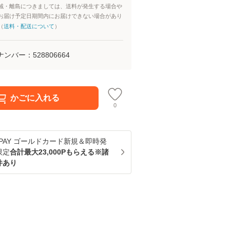
域・離島につきましては、送料が発生する場合や
お届け予定日期間内にお届けできない場合があり
（
送料・配送について
）
ナンバー：
528806664
かごに入れる
0
u PAY ゴールドカード新規＆即時発
限定
合計最大23,000Pもらえる※諸
件あり