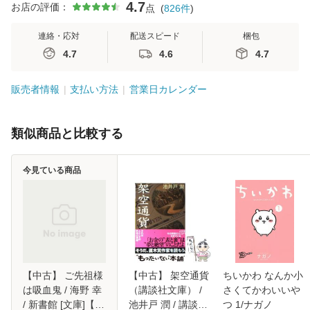
4.7
お店の評価：
点
(
826
件
)
連絡・応対
配送スピード
梱包
4.7
4.6
4.7
販売者情報
支払い方法
営業日カレンダー
類似商品と比較する
今見ている商品
【中古】 ご先祖様
【中古】 架空通貨
ちいかわ なんか小
は吸血鬼 / 海野 幸
（講談社文庫） /
さくてかわいいや
/ 新書館 [文庫]【メ
池井戸 潤 / 講談社
つ 1/ナガノ