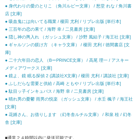
● 身代わりの愛のとりこ （角川ルビー文庫） / 愁堂 れな / 角川書
店 [文庫]
● 吸血鬼には向いてる職業 / 榎田 尤利 / リブレ出版 [単行本]
● 三百年の恋の果て / 海野 幸 / 二見書房 [文庫]
● 隠し神の輿入れ （ガッシュ文庫） / 沙野 風結子 / 海王社 [文庫]
● ギャルソンの躾け方 （キャラ文庫） / 榎田 尤利 / 徳間書店 [文
庫]
● 二十六年目の恋人 （BーPRINCE文庫） / 高尾 理一 / アスキー
メディアワークス [文庫]
● 鏡よ、鏡 眠る探偵 2 (講談社X文庫) / 榎田 尤利 / 講談社 [文庫]
● ふしだらな需要と供給 / 高崎 ともや / リブレ出版 [単行本]
● 駄目ッ子インキュバス / 海野 幸 / 二見書房 [文庫]
● 晴れ男の憂鬱 雨男の悦楽 （ガッシュ文庫） / 水壬 楓子 / 海王社
[文庫]
● 花婿さん、お借りします （幻冬舎ルチル文庫） / 和泉 桂 / 幻冬
舎 [文庫]
■通常２４時間以内に発送可能です。