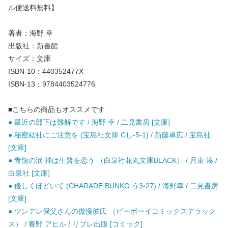
ル便送料無料】
著者：海野 幸
出版社：新書館
サイズ：文庫
ISBN-10：440352477X
ISBN-13：9784403524776
■こちらの商品もオススメです
● 最近の部下は難解です / 海野 幸 / 二見書房 [文庫]
● 秘密結社にご注意を (宝島社文庫 Cし-5-1) / 新藤卓広 / 宝島社
[文庫]
● 青龍の涙 神は生贄を恋う （白泉社花丸文庫BLACK） / 月東 湊 /
白泉社 [文庫]
● 優しくほどいて (CHARADE BUNKO う3-27) / 海野幸 / 二見書房
[文庫]
● ツンデレ保父さんの傲慢彼氏 （ビーボーイコミックスデラック
ス） / 春野 アヒル / リブレ出版 [コミック]