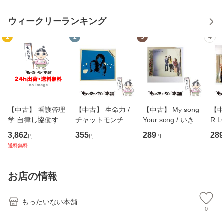
ウィークリーランキング
1
2
3
4
【中古】 看護管理
【中古】 生命力 /
【中古】 My song
【中
学 自律し協働する
チャットモンチー /
Your song / いきも
R 
専門職の看護マネ
キューンレコード
のがかり / [CD]
産限
3,862
355
289
28
円
円
円
ジメントスキル 改
[CD]【メール便送
【メール便送料無
翔太
送料無料
訂第3版 (看護学テ
料無料】
料】
[C
キストNiCE) / 手島
料
恵 藤本幸三 / 南江
お店の情報
堂 [単行
もったいない本舗
0