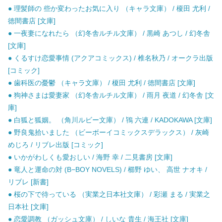
● 理髪師の 些か変わったお気に入り （キャラ文庫） / 榎田 尤利 /
徳間書店 [文庫]
● 一夜妻になれたら （幻冬舎ルチル文庫） / 黒崎 あつし / 幻冬舎
[文庫]
● くるすけ恋愛事情 (アクアコミックス) / 椎名秋乃 / オークラ出版
[コミック]
● 歯科医の憂鬱 （キャラ文庫） / 榎田 尤利 / 徳間書店 [文庫]
● 狗神さまは愛妻家 （幻冬舎ルチル文庫） / 雨月 夜道 / 幻冬舎 [文
庫]
● 白狐と狐姻。 （角川ルビー文庫） / 鴇 六連 / KADOKAWA [文庫]
● 野良鬼拾いました （ビーボーイコミックスデラックス） / 灰崎
めじろ / リブレ出版 [コミック]
● いかがわしくも愛おしい / 海野 幸 / 二見書房 [文庫]
● 竜人と運命の対 (B−BOY NOVELS) / 櫛野 ゆい、 高世 ナオキ /
リブレ [新書]
● 桜の下で待っている （実業之日本社文庫） / 彩瀬 まる / 実業之
日本社 [文庫]
● 恋愛調教 （ガッシュ文庫） / しいな 貴生 / 海王社 [文庫]