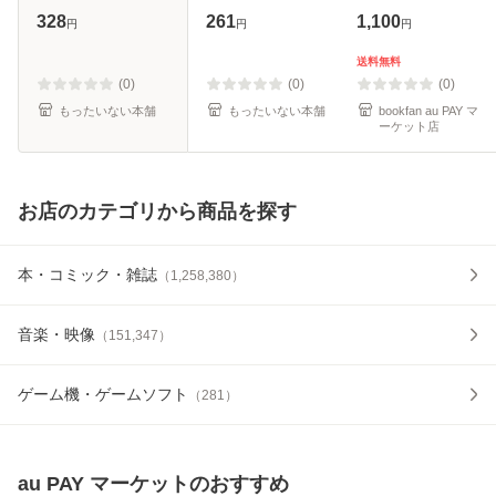
ール便送料無料】
[文庫]【メール便送
328
261
1,100
円
円
円
料無料】
送料無料
(0)
(0)
(0)
もったいない本舗
もったいない本舗
bookfan au PAY マ
ーケット店
お店のカテゴリから商品を探す
本・コミック・雑誌
（
1,258,380
）
音楽・映像
（
151,347
）
ゲーム機・ゲームソフト
（
281
）
au PAY マーケット
のおすすめ