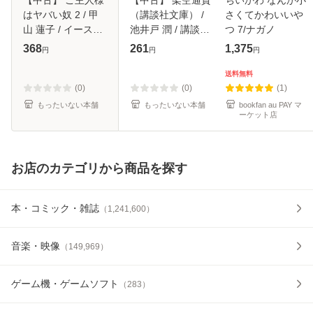
はヤバい奴 2 / 甲
（講談社文庫） /
さくてかわいいや
山 蓮子 / イース
池井戸 潤 / 講談社
つ 7/ナガノ
ト・プレス [新書]
[文庫]【メール便送
368
261
1,375
円
円
円
【メール便送料無
料無料】
料】
送料無料
(0)
(0)
(1)
もったいない本舗
もったいない本舗
bookfan au PAY マ
ーケット店
お店のカテゴリから商品を探す
本・コミック・雑誌
（
1,241,600
）
音楽・映像
（
149,969
）
ゲーム機・ゲームソフト
（
283
）