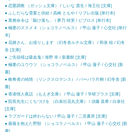
● 恋愛調教 （ガッシュ文庫） / しいな 貴生 / 海王社 [文庫]
● ふしだらな需要と供給 / 高崎 ともや / リブレ出版 [単行本]
● 業務命令は「駆け落ち」 / 夢乃 咲実 / ビブロス [単行本]
● 極妻のススメ 4 （ショコラノベルス） / 甲山 蓮子 / 心交社 [単行
本]
● 花婿さん、お借りします （幻冬舎ルチル文庫） / 和泉 桂 / 幻冬
舎 [文庫]
● ご先祖様は吸血鬼 / 海野 幸 / 新書館 [文庫]
● 極妻のユウウツ （ショコラノベルス） / 甲山 蓮子 / 心交社 [新
書]
● 略奪者の純情 （リンクスロマンス） / バーバラ片桐 / 幻冬舎 [新
書]
● 香港情人夜話 （もえぎ文庫） / 甲山 蓮子 / 学研プラス [文庫]
● 院長先生にくちづけを （白泉社花丸文庫） / 須藤 直希 / 白泉社
[文庫]
● ラブガードは終わらない / 甲山 蓮子 / 二見書房 [文庫]
● 薔薇を抱えた野獣 （ショコラノベルス） / 甲山 蓮子 / 心交社 [新
書]