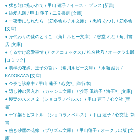
● 猛き龍に抱かれて / 甲山 蓮子 / イースト プレス [新書]
● 純愛志願 / 甲山 蓮子 / 二見書房 [文庫]
● 一夜妻になれたら （幻冬舎ルチル文庫） / 黒崎 あつし / 幻冬舎
[文庫]
● 身代わりの愛のとりこ （角川ルビー文庫） / 愁堂 れな / 角川書
店 [文庫]
● くるすけ恋愛事情 (アクアコミックス) / 椎名秋乃 / オークラ出版
[コミック]
● 翡翠の花嫁、王子の誓い （角川ルビー文庫） / 水瀬 結月 /
KADOKAWA [文庫]
● 今夜も診察中 / 甲山 蓮子 / 心交社 [単行本]
● 隠し神の輿入れ （ガッシュ文庫） / 沙野 風結子 / 海王社 [文庫]
● 極妻のススメ 2 （ショコラノベルス） / 甲山 蓮子 / 心交社 [新
書]
● 十字架とピストル （ショコラノベルス） / 甲山 蓮子 / 心交社 [新
書]
● 熱き砂塵の花嫁 （プリズム文庫） / 甲山蓮子 / オークラ出版 [文
庫]