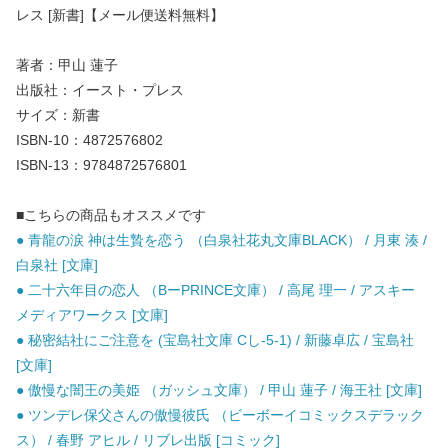
レス [新書]【メール便送料無料】
著者：甲山 蓮子
出版社：イースト・プレス
サイズ：新書
ISBN-10：4872576802
ISBN-13：9784872576801
■こちらの商品もオススメです
● 青龍の涙 神は生贄を恋う （白泉社花丸文庫BLACK） / 月東 湊 /
白泉社 [文庫]
● 二十六年目の恋人 （BーPRINCE文庫） / 高尾 理一 / アスキー
メディアワークス [文庫]
● 秘密結社にご注意を (宝島社文庫 Cし-5-1) / 新藤卓広 / 宝島社
[文庫]
● 傲慢な闇王の美姫 （ガッシュ文庫） / 甲山 蓮子 / 海王社 [文庫]
● ツンデレ保父さんの傲慢彼氏 （ビーボーイコミックスデラック
ス） / 春野 アヒル / リブレ出版 [コミック]