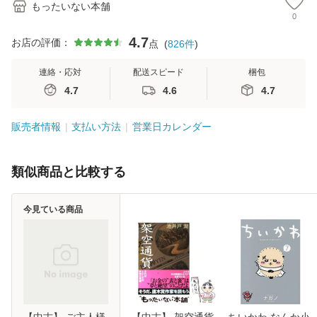
もったいない本舗
0
4.7
お店の評価：
点
(
826
件
)
連絡・応対
配送スピード
梱包
4.7
4.6
4.7
販売者情報
支払い方法
営業日カレンダー
類似商品と比較する
今見ている商品
【中古】 ご主人様
【中古】 架空通貨
ちいかわ なんか小