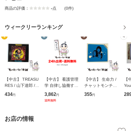
商品の評価：
-
点
(0件)
ウィークリーランキング
1
2
3
4
【中古】 TREASU
【中古】 看護管理
【中古】 生命力 /
【中
RES / 山下達郎 /
学 自律し協働する
チャットモンチー /
You
イーストウエス
専門職の看護マネ
キューンレコード
のがか
434
3,862
355
28
円
円
円
ト・ジャパン [CD]
ジメントスキル 改
[CD]【メール便送
【
送料無料
【メール便送料無
訂第3版 (看護学テ
料無料】
料
料】
キストNiCE) / 手島
恵 藤本幸三 / 南江
お店の情報
堂 [単行