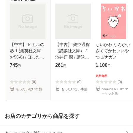
【中古】 ヒカルの
【中古】 架空通貨
ちいかわ なんか小
碁 1 (集英社文庫
（講談社文庫） /
さくてかわいいや
お55-8) / ほったゆ
池井戸 潤 / 講談社
つ 1/ナガノ
み、小畑健 / 集英
[文庫]【メール便送
745
261
1,100
円
円
円
社 [文庫]【メール
料無料】
便送料無料】
送料無料
(0)
(0)
(0)
もったいない本舗
もったいない本舗
bookfan au PAY マ
ーケット店
お店のカテゴリから商品を探す
本・コミック・雑誌