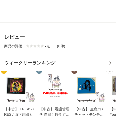
レビュー
商品の評価：
-
点
(0件)
ウィークリーランキング
1
2
3
4
【中古】 TREASU
【中古】 看護管理
【中古】 生命力 /
【中
RES / 山下達郎 /
学 自律し協働する
チャットモンチー /
You