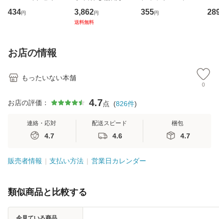
イーストウエス
専門職の看護マネ
キューンレコード
のがか
434
3,862
355
28
円
円
円
ト・ジャパン [CD]
ジメントスキル 改
[CD]【メール便送
【
送料無料
【メール便送料無
訂第3版 (看護学テ
料無料】
料
料】
キストNiCE) / 手島
恵 藤本幸三 / 南江
お店の情報
堂 [単行
もったいない本舗
0
4.7
お店の評価：
点
(
826
件
)
連絡・応対
配送スピード
梱包
4.7
4.6
4.7
販売者情報
支払い方法
営業日カレンダー
類似商品と比較する
今見ている商品