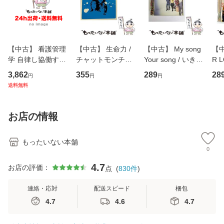
【中古】 看護管理
【中古】 生命力 /
【中古】 My song
【中
学 自律し協働する
チャットモンチー /
Your song / いきも
R 
専門職の看護マネ
キューンレコード
のがかり / [CD]
産限
3,862
355
289
28
円
円
円
ジメントスキル 改
[CD]【メール便送
【メール便送料無
翔太
送料無料
訂第3版 (看護学テ
料無料】
料】
[C
キストNiCE) / 手島
料
恵 藤本幸三 / 南江
お店の情報
堂 [単行
もったいない本舗
0
4.7
お店の評価：
点
(
830
件
)
連絡・応対
配送スピード
梱包
4.7
4.6
4.7