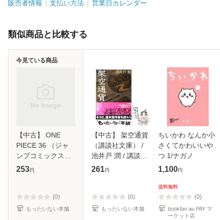
販売者情報
支払い方法
営業日カレンダー
類似商品と比較する
今見ている商品
【中古】 ONE
【中古】 架空通貨
ちいかわ なんか小
PIECE 36 （ジャ
（講談社文庫） /
さくてかわいいや
ンプコミックス） /
池井戸 潤 / 講談社
つ 1/ナガノ
尾田 栄一郎 / 集英
[文庫]【メール便送
253
261
1,100
円
円
円
社 [コミック]【メ
料無料】
ール便送料無料】
送料無料
(0)
(0)
(0)
もったいない本舗
もったいない本舗
bookfan au PAY マ
ーケット店