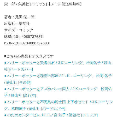
栄一郎 / 集英社 [コミック]【メール便送料無料】
著者：尾田 栄一郎
出版社：集英社
サイズ：コミック
ISBN-10：4088737687
ISBN-13：9784088737683
■こちらの商品もオススメです
● ハリー・ポッターと賢者の石 / J.K.ローリング、松岡佑子 / 静山
社 [ハードカバー]
● ハリー・ポッターと秘密の部屋 / J．K．ローリング、 松岡 佑子
/ 静山社 [その他]
● ハリー・ポッターとアズカバンの囚人 / J.K.ローリング、松岡佑
子 / 静山社 [単行本]
● ハリー・ポッターと不死鳥の騎士団 上下巻セット / J.K.ローリン
グ、松岡佑子 / 静山社 [ハードカバー]
● のだめカンタービレ 1 / 二ノ宮 知子 / 講談社 [コミック]