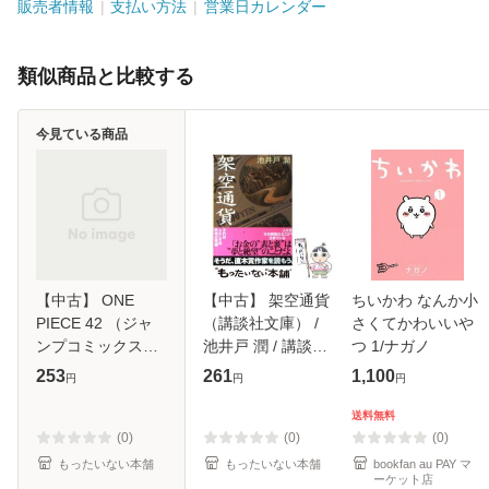
販売者情報
支払い方法
営業日カレンダー
類似商品と比較する
今見ている商品
【中古】 ONE
【中古】 架空通貨
ちいかわ なんか小
PIECE 42 （ジャ
（講談社文庫） /
さくてかわいいや
ンプコミックス） /
池井戸 潤 / 講談社
つ 1/ナガノ
尾田 栄一郎 / 集英
[文庫]【メール便送
253
261
1,100
円
円
円
社 [コミック]【メ
料無料】
ール便送料無料】
送料無料
(0)
(0)
(0)
もったいない本舗
もったいない本舗
bookfan au PAY マ
ーケット店