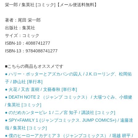
栄一郎 / 集英社 [コミック]【メール便送料無料】
著者：尾田 栄一郎
出版社：集英社
サイズ：コミック
ISBN-10：4088741277
ISBN-13：9784088741277
■こちらの商品もオススメです
● ハリー・ポッターとアズカバンの囚人 / J.K.ローリング、松岡佑
子 / 静山社 [単行本]
● 火花 / 又吉 直樹 / 文藝春秋 [単行本]
● DEATH NOTE 2 （ジャンプ コミックス） / 大場つぐみ、小畑健
/ 集英社 [コミック]
● のだめカンタービレ 1 / 二ノ宮 知子 / 講談社 [コミック]
● SPY×FAMILY 1 (ジャンプコミックス. JUMP COMICS+) / 遠藤達
哉 / 集英社 [コミック]
● 僕のヒーローアカデミア 3 （ジャンプコミックス） / 堀越 耕平 /