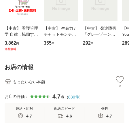
【中古】 看護管理
【中古】 生命力 /
【中古】 発達障害
【中
学 自律し協働する
チャットモンチー /
「グレーゾーン」
You
専門職の看護マネ
キューンレコード
その正しい理解と
のがか
3,862
355
292
28
円
円
円
ジメントスキル 改
[CD]【メール便送
克服法 (SB新書 57
【
送料無料
訂第3版 (看護学テ
料無料】
2) / 岡田尊司 / Ｓ
料
キストNiCE) / 手島
Ｂクリエイティブ
恵 藤本幸三 / 南江
[新書]【メール便送
お店の情報
堂 [単行
料無料】
もったいない本舗
0
4.7
お店の評価：
点
(
830
件
)
連絡・応対
配送スピード
梱包
4.7
4.6
4.7