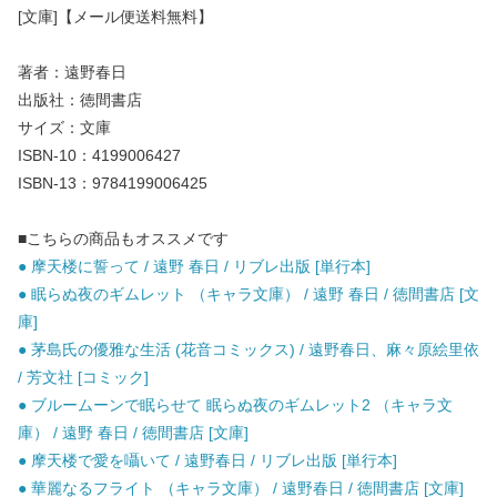
[文庫]【メール便送料無料】
著者：遠野春日
出版社：徳間書店
サイズ：文庫
ISBN-10：4199006427
ISBN-13：9784199006425
■こちらの商品もオススメです
● 摩天楼に誓って / 遠野 春日 / リブレ出版 [単行本]
● 眠らぬ夜のギムレット （キャラ文庫） / 遠野 春日 / 徳間書店 [文
庫]
● 茅島氏の優雅な生活 (花音コミックス) / 遠野春日、麻々原絵里依
/ 芳文社 [コミック]
● ブルームーンで眠らせて 眠らぬ夜のギムレット2 （キャラ文
庫） / 遠野 春日 / 徳間書店 [文庫]
● 摩天楼で愛を囁いて / 遠野春日 / リブレ出版 [単行本]
● 華麗なるフライト （キャラ文庫） / 遠野春日 / 徳間書店 [文庫]