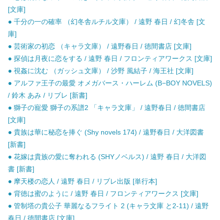
[文庫]
● 千分の一の確率 （幻冬舎ルチル文庫） / 遠野 春日 / 幻冬舎 [文
庫]
● 芸術家の初恋 （キャラ文庫） / 遠野春日 / 徳間書店 [文庫]
● 探偵は月夜に恋をする / 遠野 春日 / フロンティアワークス [文庫]
● 視姦に沈む （ガッシュ文庫） / 沙野 風結子 / 海王社 [文庫]
● アルファ王子の最愛 オメガバース・ハーレム (B−BOY NOVELS)
/ 鈴木 あみ / リブレ [新書]
● 獅子の寵愛 獅子の系譜2 「キャラ文庫」 / 遠野春日 / 徳間書店
[文庫]
● 貴族は華に秘恋を捧ぐ (Shy novels 174) / 遠野春日 / 大洋図書
[新書]
● 花嫁は貴族の愛に奪われる (SHYノベルス) / 遠野 春日 / 大洋図
書 [新書]
● 摩天楼の恋人 / 遠野 春日 / リブレ出版 [単行本]
● 背徳は蜜のように / 遠野 春日 / フロンティアワークス [文庫]
● 管制塔の貴公子 華麗なるフライト 2 (キャラ文庫 と2-11) / 遠野
春日 / 徳間書店 [文庫]