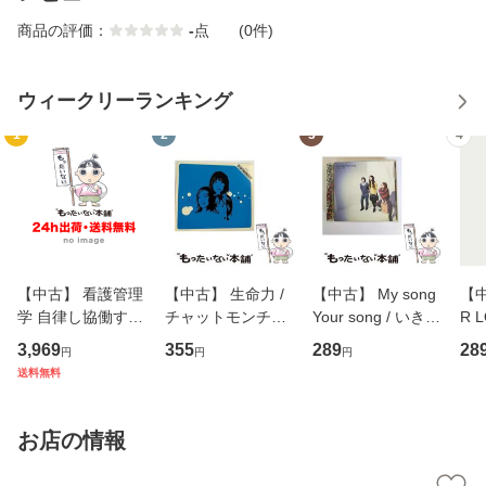
商品の評価：
-
点
(0件)
ウィークリーランキング
1
2
3
4
【中古】 看護管理
【中古】 生命力 /
【中古】 My song
【中
学 自律し協働する
チャットモンチー /
Your song / いきも
R 
専門職の看護マネ
キューンレコード
のがかり / [CD]
産限
3,969
355
289
28
円
円
円
ジメントスキル 改
[CD]【メール便送
【メール便送料無
翔太
送料無料
訂第3版 (看護学テ
料無料】
料】
[C
キストNiCE) / 手島
料
恵 藤本幸三 / 南江
お店の情報
堂 [単行