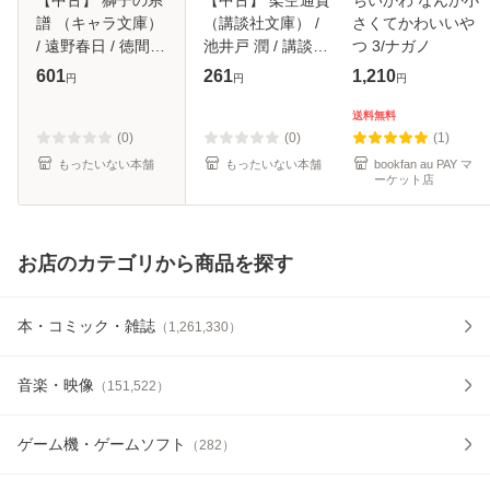
譜 （キャラ文庫）
（講談社文庫） /
さくてかわいいや
/ 遠野春日 / 徳間書
池井戸 潤 / 講談社
つ 3/ナガノ
店 [文庫]【メール
[文庫]【メール便送
601
261
1,210
円
円
円
便送料無料】
料無料】
送料無料
(0)
(0)
(1)
もったいない本舗
もったいない本舗
bookfan au PAY マ
ーケット店
お店のカテゴリから商品を探す
本・コミック・雑誌
（
1,261,330
）
音楽・映像
（
151,522
）
ゲーム機・ゲームソフト
（
282
）