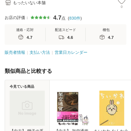
もったいない本舗
0
4.7
お店の評価：
点
(
830
件
)
連絡・応対
配送スピード
梱包
4.7
4.6
4.7
販売者情報
支払い方法
営業日カレンダー
類似商品と比較する
今見ている商品
【中古】 獅子の系
【中古】 架空通貨
ちいかわ なんか小