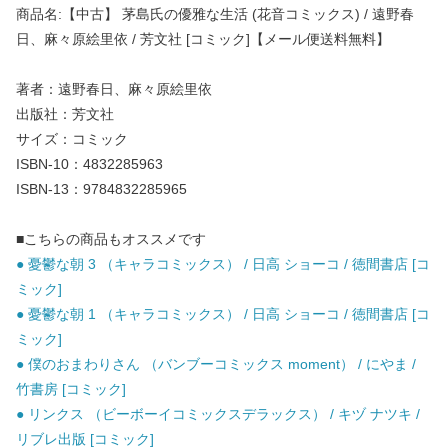
商品名:【中古】 茅島氏の優雅な生活 (花音コミックス) / 遠野春
日、麻々原絵里依 / 芳文社 [コミック]【メール便送料無料】
著者：遠野春日、麻々原絵里依
出版社：芳文社
サイズ：コミック
ISBN-10：4832285963
ISBN-13：9784832285965
■こちらの商品もオススメです
● 憂鬱な朝 3 （キャラコミックス） / 日高 ショーコ / 徳間書店 [コ
ミック]
● 憂鬱な朝 1 （キャラコミックス） / 日高 ショーコ / 徳間書店 [コ
ミック]
● 僕のおまわりさん （バンブーコミックス moment） / にやま /
竹書房 [コミック]
● リンクス （ビーボーイコミックスデラックス） / キヅ ナツキ /
リブレ出版 [コミック]