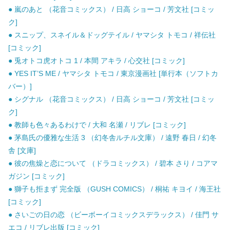
● 嵐のあと （花音コミックス） / 日高 ショーコ / 芳文社 [コミッ
ク]
● スニップ、スネイル＆ドッグテイル / ヤマシタ トモコ / 祥伝社
[コミック]
● 兎オトコ虎オトコ 1 / 本間 アキラ / 心交社 [コミック]
● YES IT’S ME / ヤマシタ トモコ / 東京漫画社 [単行本（ソフトカ
バー）]
● シグナル （花音コミックス） / 日高 ショーコ / 芳文社 [コミッ
ク]
● 教師も色々あるわけで / 大和 名瀬 / リブレ [コミック]
● 茅島氏の優雅な生活 3 （幻冬舎ルチル文庫） / 遠野 春日 / 幻冬
舎 [文庫]
● 彼の焦燥と恋について （ドラコミックス） / 碧本 さり / コアマ
ガジン [コミック]
● 獅子も拒まず 完全版 （GUSH COMICS） / 桐祐 キヨイ / 海王社
[コミック]
● さいごの日の恋 （ビーボーイコミックスデラックス） / 佳門 サ
エコ / リブレ出版 [コミック]