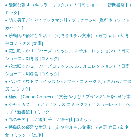
● 憂鬱な朝 4 （キャラコミックス） / 日高 ショーコ / 徳間書店 [コ
ミック]
● 萌え男子がたり / ブックマン社 / ブックマン社 [単行本（ソフト
カバー）]
● 茅島氏の優雅な生活 2 （幻冬舎ルチル文庫） / 遠野 春日 / 幻冬
舎コミックス [文庫]
● 花は咲くか 1 （バーズコミックス ルチルコレクション） / 日高
ショーコ / 幻冬舎 [コミック]
● 花は咲くか 2 （バーズコミックス ルチルコレクション） / 日高
ショーコ / 幻冬舎 [コミック]
● ハングアウトクライシス (バンブー・コミックス) / おわる / 竹書
房 [コミック]
● 極夜 （Canna Comics） / 文善 やよひ / プランタン出版 [単行本]
● ジャッカス！ （ディアプラス コミックス） / スカーレット・ベ
リ子 / 新書館 [コミック]
● 赤のテアトル / 緒川 千世 / 祥伝社 [コミック]
● 茅島氏の優雅な生活 1 （幻冬舎ルチル文庫） / 遠野 春日 / 幻冬
舎コミックス [文庫]