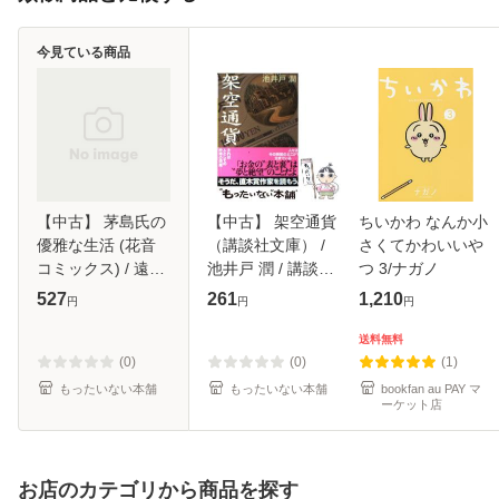
今見ている商品
【中古】 茅島氏の
【中古】 架空通貨
ちいかわ なんか小
優雅な生活 (花音
（講談社文庫） /
さくてかわいいや
コミックス) / 遠野
池井戸 潤 / 講談社
つ 3/ナガノ
春日、麻々原絵里
[文庫]【メール便送
527
261
1,210
円
円
円
依 / 芳文社 [コミッ
料無料】
ク]【メール便送料
送料無料
無料】
(0)
(0)
(1)
もったいない本舗
もったいない本舗
bookfan au PAY マ
ーケット店
お店のカテゴリから商品を探す