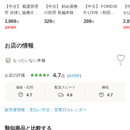
【中古】 看護管理
【中古】 斜め屋敷
【中古】 FOREVE
【
学 自律し協働する
の犯罪 長編本格推
R LOVE（初回生
せば
専門職の看護マネ
理小説 (光文社文
産限定盤） / 清水
VD
3,969
329
289
2,8
円
円
円
ジメントスキル 改
庫) / 島田荘司 / 光
翔太×加藤ミリヤ /
タ
送料無料
送料
訂第3版 (看護学テ
文社 [文庫]【メー
[CD]【メール便送
ター
キストNiCE) / 手島
ル便送料無料】
料無料】
VD
恵 藤本幸三 / 南江
料
お店の情報
堂 [単行
もったいない本舗
0
4.7
お店の評価：
点
(
829
件
)
連絡・応対
配送スピード
梱包
4.7
4.6
4.7
販売者情報
支払い方法
営業日カレンダー
類似商品と比較する