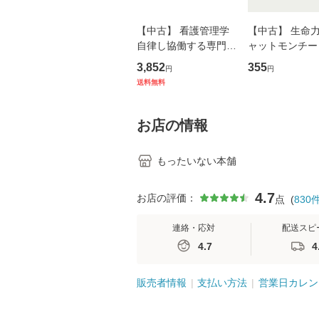
【中古】 看護管理学
【中古】 生命力 
自律し協働する専門職
ャットモンチー 
の看護マネジメントス
ーンレコード [C
3,852
355
円
円
キル 改訂第3版 (看護
【メール便送料
送料無料
学テキストNiCE) / 手
島恵 藤本幸三 / 南江
堂 [単行
お店の情報
もったいない本舗
4.7
お店の評価：
点
(
830
連絡・応対
配送スピ
4.7
4
販売者情報
支払い方法
営業日カレン