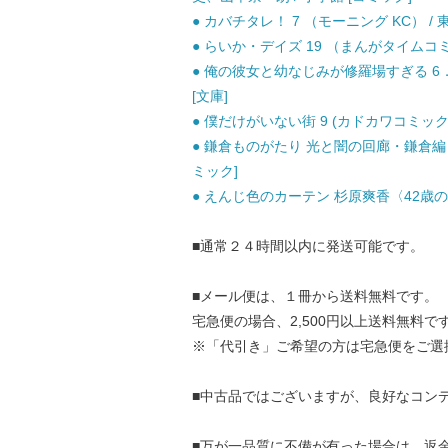
● カバチタレ！ 7 （モーニング KC） / 東
● らいか・デイズ 19 （まんがタイムコミッ
● 俺の彼女と幼なじみが修羅場すぎる 6．5
[文庫]
● 僕だけがいない街 9 (カドカワコミックス・
● 鎌倉ものがたり 光と闇の回廊・鎌倉編 新書判 
ミック]
● えんじ色のカーテン 杉原爽香〈42歳の冬〉
■通常２４時間以内に発送可能です。
■メール便は、１冊から送料無料です。
宅急便の場合、2,500円以上送料無料で
※「代引き」ご希望の方は宅急便をご選
■中古品ではございますが、良好なコン
■万が一品質に不備が有った場合は、返