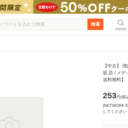
検索
詳細検索
【中古】 僕は
坂 読 / 
送料無料】
253
円(
税
[NETWOR
してください