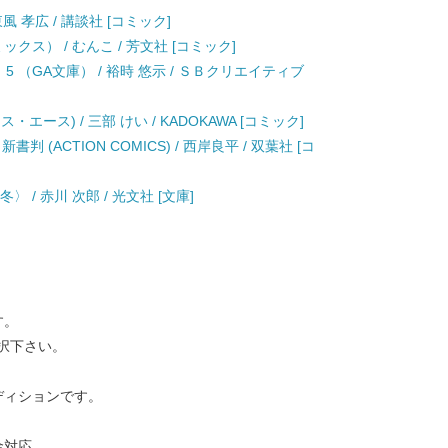
風 孝広 / 講談社 [コミック]
クス） / むんこ / 芳文社 [コミック]
 （GA文庫） / 裕時 悠示 / ＳＢクリエイティブ
エース) / 三部 けい / KADOKAWA [コミック]
(ACTION COMICS) / 西岸良平 / 双葉社 [コ
 / 赤川 次郎 / 光文社 [文庫]
す。
択下さい。
ディションです。
金対応。