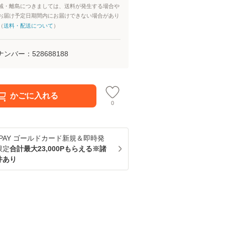
域・離島につきましては、送料が発生する場合や
お届け予定日期間内にお届けできない場合があり
（
送料・配送について
）
ナンバー：
528688188
かごに入れる
0
u PAY ゴールドカード新規＆即時発
限定
合計最大23,000Pもらえる※諸
件あり