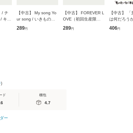
/ チ
【中古】 My song Yo
【中古】 FOREVER L
【中古】 「
/ キュ
ur song / いきものが
OVE（初回生産限定
は何だろうか
D]
かり / [CD]【メール便
盤） / 清水翔太×加藤
歴、知覚の錯
289
289
406
円
円
円
無料】
送料無料】
ミリヤ / [CD]【メール
談社現代新書
便送料無料】
信輔 / 講談社
【メール便
件
)
ード
梱包
.6
4.7
ダー