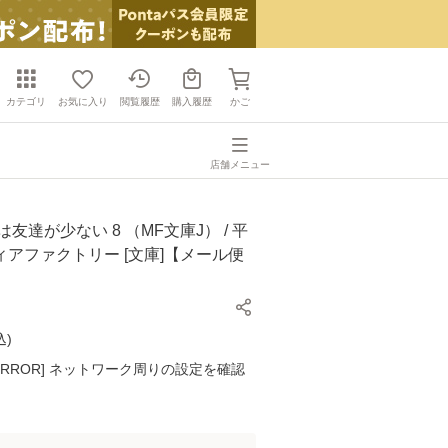
カテゴリ
お気に入り
閲覧履歴
購入履歴
かご
店舗メニュー
友達が少ない 8 （MF文庫J） / 平
メディアファクトリー [文庫]【メール便
込
)
K ERROR] ネットワーク周りの設定を確認