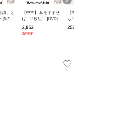
意識」と
【中古】 耳をすませ
【中古】 知識ゼロで
【中古】
 脳の来
ば 〈2枚組〉 [DVD] /
も2時間で決算書が読
乾杯 (
誤 （講
ブエナ・ビスタ・ホー
めるようになる！ 会
ト) / 東
2,852
253
289
円
円
円
） / 下条
ム・エンターテイメン
計超入門！ / 佐伯 良
社 [文庫
送料無料
 [新書]
ト [DVD]【メール便送
隆 / 高橋書店 [単行本
料無料】
送料無料】
料無料】
（ソフトカバー）]
【メール便送
0