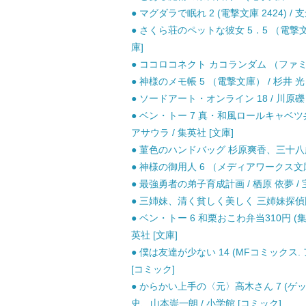
● マグダラで眠れ 2 (電撃文庫 2424) 
● さくら荘のペットな彼女 5．5 （電撃文
庫]
● ココロコネクト カコランダム （ファミ通
● 神様のメモ帳 5 （電撃文庫） / 杉井 光
● ソードアート・オンライン 18 / 川原礫 / 
● ベン・トー 7 真・和風ロールキャベツ弁
アサウラ / 集英社 [文庫]
● 菫色のハンドバッグ 杉原爽香、三十八歳の冬
● 神様の御用人 6 （メディアワークス文庫） 
● 最強勇者の弟子育成計画 / 栖原 依夢 / 
● 三姉妹、清く貧しく美しく 三姉妹探偵団21
● ベン・トー 6 和栗おこわ弁当310円 (集
英社 [文庫]
● 僕は友達が少ない 14 (MFコミックス. 
[コミック]
● からかい上手の〈元〉高木さん 7 (ゲ
史、山本崇一朗 / 小学館 [コミック]