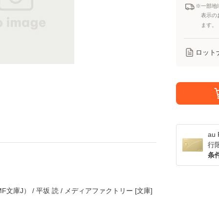
※一部地
表示の
ます。
ロット
a
行
条
文庫J） / 平坂 読 / メディアファクトリー [文庫]