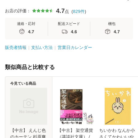
4.7
お店の評価：
点
(
829
件
)
連絡・応対
配送スピード
梱包
4.7
4.6
4.7
販売者情報
支払い方法
営業日カレンダー
類似商品と比較する
今見ている商品
【中古】 えんじ色
【中古】 架空通貨
ちいかわ なんか小
のカーテン 杉原爽
（講談社文庫） /
さくてかわいいや