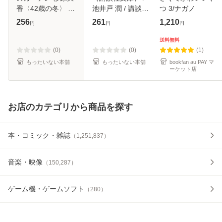
香〈42歳の冬〉 /
池井戸 潤 / 講談社
つ 3/ナガノ
赤川 次郎 / 光文社
[文庫]【メール便送
256
261
1,210
円
円
円
[文庫]【メール便送
料無料】
料無料】
送料無料
(0)
(0)
(1)
もったいない本舗
もったいない本舗
bookfan au PAY マ
ーケット店
お店のカテゴリから商品を探す
本・コミック・雑誌
（
1,251,837
）
音楽・映像
（
150,287
）
ゲーム機・ゲームソフト
（
280
）