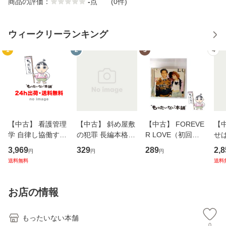
商品の評価：
-
点
(0件)
ウィークリーランキング
1
2
3
4
【中古】 看護管理
【中古】 斜め屋敷
【中古】 FOREVE
【
学 自律し協働する
の犯罪 長編本格推
R LOVE（初回生
せば
専門職の看護マネ
理小説 (光文社文
産限定盤） / 清水
VD
3,969
329
289
2,8
円
円
円
ジメントスキル 改
庫) / 島田荘司 / 光
翔太×加藤ミリヤ /
タ
送料無料
送料
訂第3版 (看護学テ
文社 [文庫]【メー
[CD]【メール便送
ター
キストNiCE) / 手島
ル便送料無料】
料無料】
VD
恵 藤本幸三 / 南江
料
お店の情報
堂 [単行
もったいない本舗
0