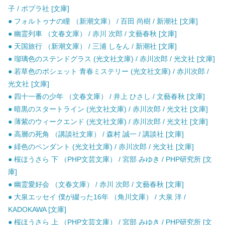
子 / ポプラ社 [文庫]
● フォルトゥナの瞳 （新潮文庫） / 百田 尚樹 / 新潮社 [文庫]
● 幽霊列車 （文春文庫） / 赤川 次郎 / 文藝春秋 [文庫]
● 天国旅行 （新潮文庫） / 三浦 しをん / 新潮社 [文庫]
● 瑠璃色のステンドグラス (光文社文庫) / 赤川次郎 / 光文社 [文庫]
● 若草色のポシェット 青春ミステリー (光文社文庫) / 赤川次郎 /
光文社 [文庫]
● 四十一番の少年 （文春文庫） / 井上 ひさし / 文藝春秋 [文庫]
● 暗黒のスタートライン (光文社文庫) / 赤川次郎 / 光文社 [文庫]
● 薄紫のウィークエンド (光文社文庫) / 赤川次郎 / 光文社 [文庫]
● 高層の死角 （講談社文庫） / 森村 誠一 / 講談社 [文庫]
● 緋色のペンダント (光文社文庫) / 赤川次郎 / 光文社 [文庫]
● 桜ほうさら 下 （PHP文芸文庫） / 宮部 みゆき / PHP研究所 [文
庫]
● 幽霊愛好会 （文春文庫） / 赤川 次郎 / 文藝春秋 [文庫]
● 大泉エッセイ 僕が綴った16年 （角川文庫） / 大泉 洋 /
KADOKAWA [文庫]
● 桜ほうさら 上 （PHP文芸文庫） / 宮部 みゆき / PHP研究所 [文