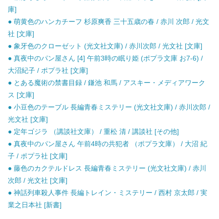
庫]
● 萌黄色のハンカチーフ 杉原爽香 三十五歳の春 / 赤川 次郎 / 光文
社 [文庫]
● 象牙色のクローゼット (光文社文庫) / 赤川次郎 / 光文社 [文庫]
● 真夜中のパン屋さん [4] 午前3時の眠り姫 (ポプラ文庫 お7-6) /
大沼紀子 / ポプラ社 [文庫]
● とある魔術の禁書目録 / 鎌池 和馬 / アスキー・メディアワーク
ス [文庫]
● 小豆色のテーブル 長編青春ミステリー (光文社文庫) / 赤川次郎 /
光文社 [文庫]
● 定年ゴジラ （講談社文庫） / 重松 清 / 講談社 [その他]
● 真夜中のパン屋さん 午前4時の共犯者 （ポプラ文庫） / 大沼 紀
子 / ポプラ社 [文庫]
● 藤色のカクテルドレス 長編青春ミステリー (光文社文庫) / 赤川
次郎 / 光文社 [文庫]
● 神話列車殺人事件 長編トレイン・ミステリー / 西村 京太郎 / 実
業之日本社 [新書]