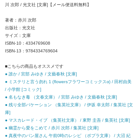
川 次郎 / 光文社 [文庫]【メール便送料無料】
著者：赤川 次郎
出版社：光文社
サイズ：文庫
ISBN-10：4334769608
ISBN-13：9784334769604
■こちらの商品もオススメです
● 誰か / 宮部 みゆき / 文藝春秋 [文庫]
● ミステリと言う勿れ 1 (flowersフラワーコミックスα) / 田村由美
/ 小学館 [コミック]
● 名もなき毒 （文春文庫） / 宮部 みゆき / 文藝春秋 [文庫]
● 残り全部バケーション （集英社文庫） / 伊坂 幸太郎 / 集英社 [文
庫]
● マスカレード・イブ （集英社文庫） / 東野 圭吾 / 集英社 [文庫]
● 幽霊から愛をこめて / 赤川 次郎 / 集英社 [文庫]
● 真夜中のパン屋さん 午前0時のレシピ （ポプラ文庫） / 大沼 紀