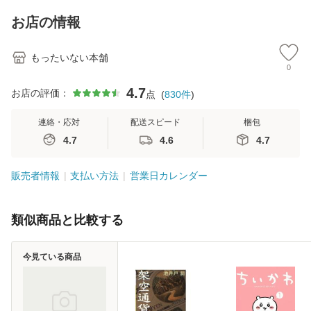
キストNiCE) / 手島
Ｂクリエイティブ
恵 藤本幸三 / 南江
[新書]【メール便送
お店の情報
堂 [単行
料無料】
もったいない本舗
0
4.7
お店の評価：
点
(
830
件
)
連絡・応対
配送スピード
梱包
4.7
4.6
4.7
販売者情報
支払い方法
営業日カレンダー
類似商品と比較する
今見ている商品