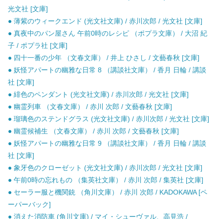
光文社 [文庫]
● 薄紫のウィークエンド (光文社文庫) / 赤川次郎 / 光文社 [文庫]
● 真夜中のパン屋さん 午前0時のレシピ （ポプラ文庫） / 大沼 紀
子 / ポプラ社 [文庫]
● 四十一番の少年 （文春文庫） / 井上 ひさし / 文藝春秋 [文庫]
● 妖怪アパートの幽雅な日常 8 （講談社文庫） / 香月 日輪 / 講談
社 [文庫]
● 緋色のペンダント (光文社文庫) / 赤川次郎 / 光文社 [文庫]
● 幽霊列車 （文春文庫） / 赤川 次郎 / 文藝春秋 [文庫]
● 瑠璃色のステンドグラス (光文社文庫) / 赤川次郎 / 光文社 [文庫]
● 幽霊候補生 （文春文庫） / 赤川 次郎 / 文藝春秋 [文庫]
● 妖怪アパートの幽雅な日常 9 （講談社文庫） / 香月 日輪 / 講談
社 [文庫]
● 象牙色のクローゼット (光文社文庫) / 赤川次郎 / 光文社 [文庫]
● 午前0時の忘れもの （集英社文庫） / 赤川 次郎 / 集英社 [文庫]
● セーラー服と機関銃 （角川文庫） / 赤川 次郎 / KADOKAWA [ペ
ーパーバック]
● 消えた消防車 (角川文庫) / マイ・シューヴァル、高見浩 /