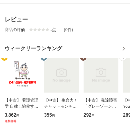
レビュー
商品の評価：
-
点
(0件)
ウィークリーランキング
1
2
3
4
【中古】 看護管理
【中古】 生命力 /
【中古】 発達障害
【中
学 自律し協働する
チャットモンチー /
「グレーゾーン」
You
専門職の看護マネ
キューンレコード
その正しい理解と
のがか
3,862
355
292
28
円
円
円
ジメントスキル 改
[CD]【メール便送
克服法 (SB新書 57
【
送料無料
訂第3版 (看護学テ
料無料】
2) / 岡田尊司 / Ｓ
料