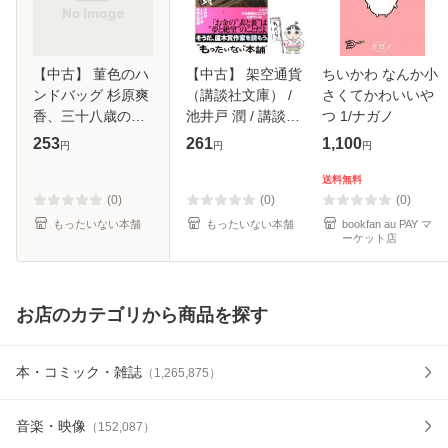
【中古】 菫色のハ
【中古】 架空通貨
ちいかわ なんか小
ンドバッグ 杉原爽
（講談社文庫） /
さくてかわいいや
香、三十八歳の冬
池井戸 潤 / 講談社
つ 1/ナガノ
(光文社文庫) / 赤川
[文庫]【メール便送
253
261
1,100
円
円
円
次郎 / 光文社 [文
料無料】
庫]【メール便送料
送料無料
無料】
(0)
(0)
(0)
もったいない本舗
もったいない本舗
bookfan au PAY マ
ーケット店
お店のカテゴリから商品を探す
本・コミック・雑誌
（
1,265,875
）
音楽・映像
（
152,087
）